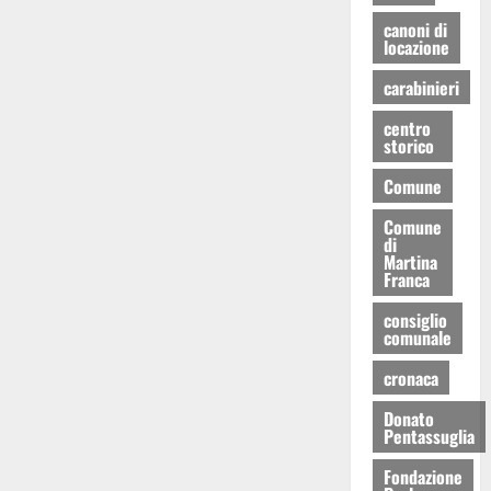
canoni di
locazione
carabinieri
centro
storico
Comune
Comune
di
Martina
Franca
consiglio
comunale
cronaca
Donato
Pentassuglia
Fondazione