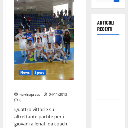
ARTICOLI
RECENTI
Ospedale di
Martina
Franca,
Forza Italia
annuncia la
News
Sport
protesta:
sit-in lunedì
Lc, l’under 21 a punteggio pieno
10 agosto
martinapress
04/11/2013
0
Il Comune
Quattro vittorie su
di Martina
altrettante partite per i
Franca
giovani allenati da coach
pubblica il