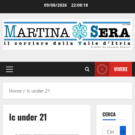
09/08/2026
22:08:18
VIVERE
Home
lc under 21
lc under 21
CERCA