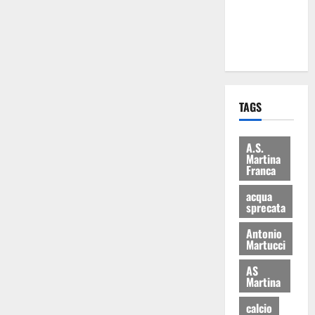
ai 15 nuovi
Fucilieri
dell’Aria
TAGS
A.S.
Martina
Franca
acqua
sprecata
Antonio
Martucci
AS
Martina
calcio