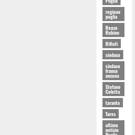
Puglia
regione
puglia
Renzo
Rubino
Rifiuti
sindaco
sindaco
franco
ancona
Stefano
Coletta
taranto
Tares
ultime
notizie
Puglia