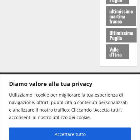
ultimissime
martina
franca
Ultimissime
Puglia
Valle
d'Itria
Diamo valore alla tua privacy
CONTATTI.
Utilizziamo i cookie per migliorare la tua esperienza di
navigazione, offrirti pubblicità o contenuti personalizzati
Redazione:
redazione@www.martinasera.it
e analizzare il nostro traffico. Cliccando “Accetta tutti”,
Direttore:
direttore@www.martinasera.it
acconsenti al nostro utilizzo dei cookie.
Info & Commerciale:
info@www.martinasera.it
Accettare tutto