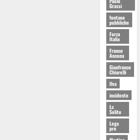
Paolo
Grassi
fontane
pubbliche
Forza
Italia
Franco
Ancona
Gianfranco
Chiarelli
Ilva
incidente
Lc
Solito
Lega
pro
Martina