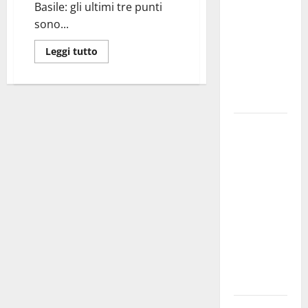
Basile: gli ultimi tre punti
bando
sono...
alloggi ERP
2026:
Leggi tutto
domande
dal 26
agosto
La gara
ciclistica
dei Giochi
attraversa
Martina
Franca:
ecco le
strade
interessate
e gli orari