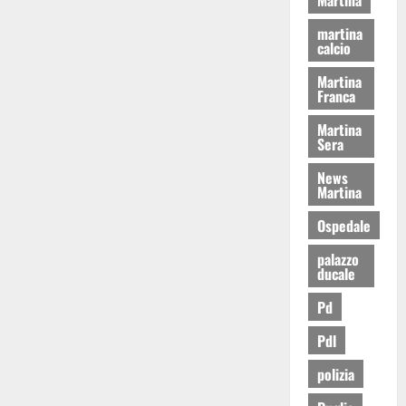
martina
calcio
Martina
Franca
Martina
Sera
News
Martina
Ospedale
palazzo
ducale
Pd
Pdl
polizia