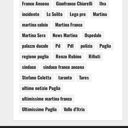
Franco Ancona
Gianfranco Chiarelli
Ilva
incidente
Lc Solito
Lega pro
Martina
martina calcio
Martina Franca
Martina Sera
News Martina
Ospedale
palazzo ducale
Pd
Pdl
polizia
Puglia
regione puglia
Renzo Rubino
Rifiuti
sindaco
sindaco franco ancona
Stefano Coletta
taranto
Tares
ultime notizie Puglia
ultimissime martina franca
Ultimissime Puglia
Valle d'Itria