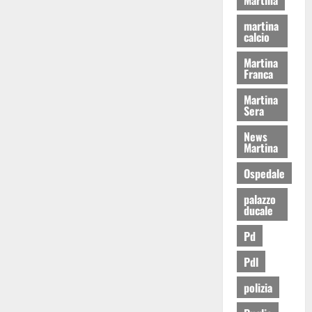
martina
calcio
Martina
Franca
Martina
Sera
News
Martina
Ospedale
palazzo
ducale
Pd
Pdl
polizia