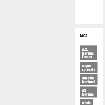
ai 15 nuovi
Fucilieri
dell’Aria
TAGS
A.S.
Martina
Franca
acqua
sprecata
Antonio
Martucci
AS
Martina
calcio