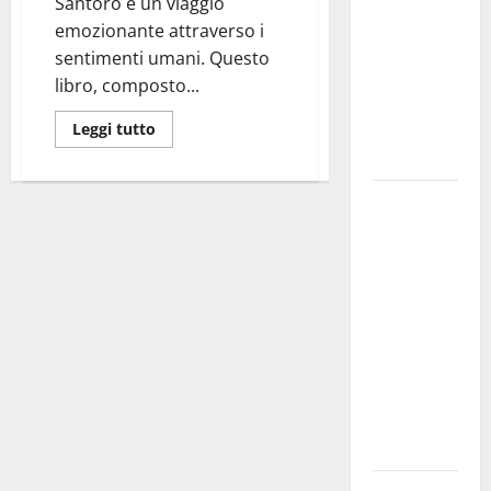
Santoro è un viaggio
bando
emozionante attraverso i
alloggi ERP
sentimenti umani. Questo
2026:
libro, composto...
domande
dal 26
Leggi tutto
agosto
La gara
ciclistica
dei Giochi
attraversa
Martina
Franca:
ecco le
strade
interessate
e gli orari