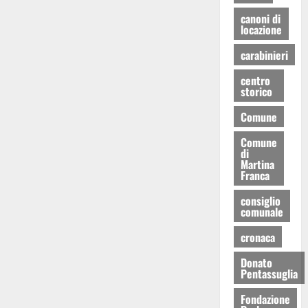
canoni di
locazione
carabinieri
centro
storico
Comune
Comune
di
Martina
Franca
consiglio
comunale
cronaca
Donato
Pentassuglia
Fondazione