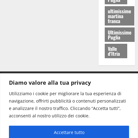
ultimissime
martina
franca
Ultimissime
Puglia
Valle
d'Itria
Diamo valore alla tua privacy
CONTATTI.
Utilizziamo i cookie per migliorare la tua esperienza di
navigazione, offrirti pubblicità o contenuti personalizzati
Redazione:
redazione@www.martinasera.it
e analizzare il nostro traffico. Cliccando “Accetta tutti”,
Direttore:
direttore@www.martinasera.it
acconsenti al nostro utilizzo dei cookie.
Info & Commerciale:
info@www.martinasera.it
Accettare tutto