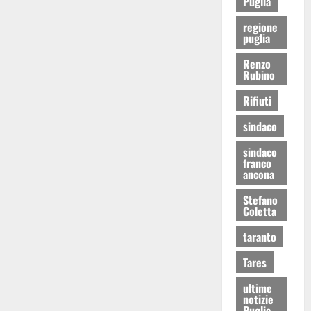
Puglia
regione
puglia
Renzo
Rubino
Rifiuti
sindaco
sindaco
franco
ancona
Stefano
Coletta
taranto
Tares
ultime
notizie
Puglia