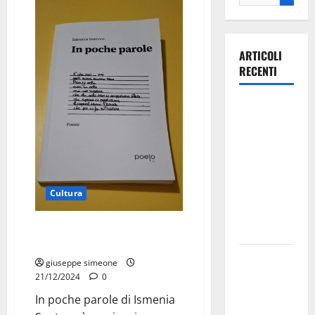
ARTICOLI
RECENTI
Ospedale di
Martina
Franca,
Forza Italia
annuncia la
protesta:
Cultura
sit-in lunedì
In poche parole: la poesia che
10 agosto
accarezza l’anima.
Il Comune
giuseppe simeone
di Martina
21/12/2024
0
Franca
In poche parole di Ismenia
pubblica il