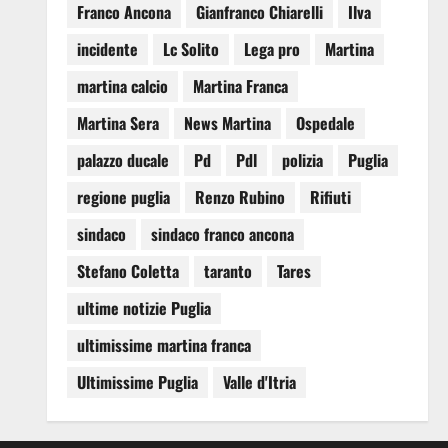
Franco Ancona
Gianfranco Chiarelli
Ilva
incidente
Lc Solito
Lega pro
Martina
martina calcio
Martina Franca
Martina Sera
News Martina
Ospedale
palazzo ducale
Pd
Pdl
polizia
Puglia
regione puglia
Renzo Rubino
Rifiuti
sindaco
sindaco franco ancona
Stefano Coletta
taranto
Tares
ultime notizie Puglia
ultimissime martina franca
Ultimissime Puglia
Valle d'Itria