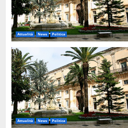
Attualità
News
Politica
Attualità
News
Politica