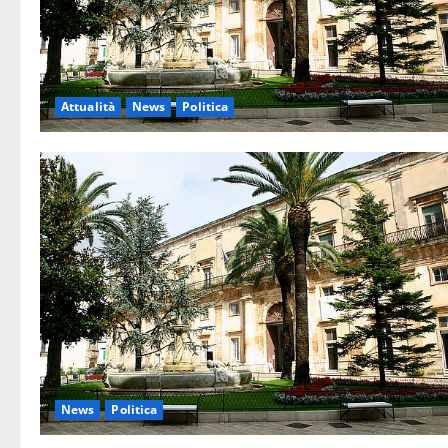
Attualità
News
Politica
News
Politica