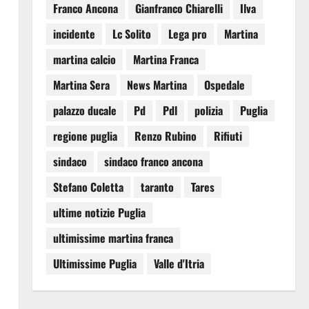
Franco Ancona
Gianfranco Chiarelli
Ilva
incidente
Lc Solito
Lega pro
Martina
martina calcio
Martina Franca
Martina Sera
News Martina
Ospedale
palazzo ducale
Pd
Pdl
polizia
Puglia
regione puglia
Renzo Rubino
Rifiuti
sindaco
sindaco franco ancona
Stefano Coletta
taranto
Tares
ultime notizie Puglia
ultimissime martina franca
Ultimissime Puglia
Valle d'Itria