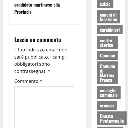
calcio
candidato martinese alla
Provincia
canoni di
locazione
carabinieri
Lascia un commento
centro
storico
Il tuo indirizzo email non
Comune
sarà pubblicato.
I campi
obbligatori sono
Comune
di
contrassegnati
*
Martina
Franca
Commento
*
consiglio
comunale
cronaca
Donato
Pentassuglia