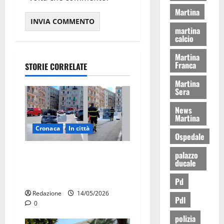
Martina
martina
calcio
Martina
Franca
STORIE CORRELATE
Martina
Sera
News
Martina
Cronaca
In città
Ospedale
Auto in fiamme,
palazzo
ducale
intervengono i Vigili del
Fuoco
Pd
Redazione
14/05/2026
Pdl
0
polizia