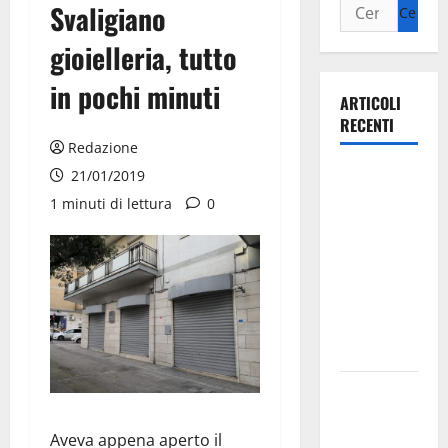
Svaligiano
gioielleria, tutto
in pochi minuti
ARTICOLI
RECENTI
Redazione
Ospedale di
21/01/2019
Martina
1 minuti di lettura
0
Franca,
Forza Italia
annuncia la
protesta:
sit-in lunedì
10 agosto
Il Comune
di Martina
Aveva appena aperto il
Franca