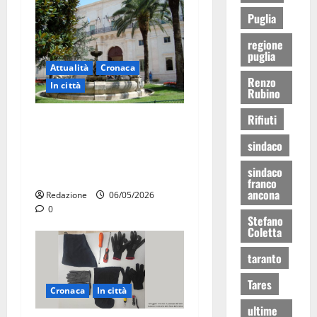
Puglia
regione
puglia
Attualità
Cronaca
Renzo
In città
Rubino
Rifiuti
Martina Franca, presunte
tangenti sul verde pubblico:
sindaco
la Procura chiede il carcere
sindaco
per un funzionario
franco
ancona
Redazione
06/05/2026
0
Stefano
Coletta
taranto
Tares
Cronaca
In città
ultime