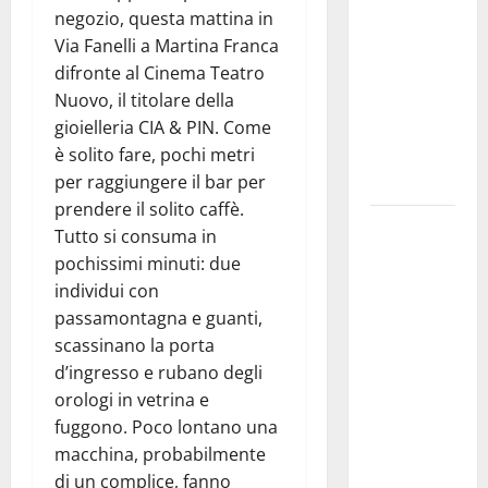
negozio, questa mattina in
pubblica il
Via Fanelli a Martina Franca
bando
difronte al Cinema Teatro
alloggi ERP
Nuovo, il titolare della
2026:
gioielleria CIA & PIN. Come
domande
è solito fare, pochi metri
dal 26
per raggiungere il bar per
agosto
prendere il solito caffè.
La gara
Tutto si consuma in
ciclistica
pochissimi minuti: due
dei Giochi
individui con
attraversa
passamontagna e guanti,
Martina
scassinano la porta
Franca:
d’ingresso e rubano degli
ecco le
orologi in vetrina e
strade
fuggono. Poco lontano una
interessate
macchina, probabilmente
e gli orari
di un complice, fanno