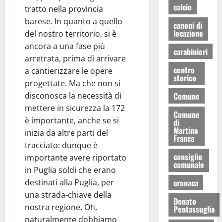
calcio
tratto nella provincia
barese. In quanto a quello
canoni di
locazione
del nostro territorio, si è
ancora a una fase più
carabinieri
arretrata, prima di arrivare
centro
a cantierizzare le opere
storico
progettate. Ma che non si
disconosca la necessità di
Comune
mettere in sicurezza la 172
Comune
è importante, anche se si
di
Martina
inizia da altre parti del
Franca
tracciato: dunque è
consiglio
importante avere riportato
comunale
in Puglia soldi che erano
destinati alla Puglia, per
cronaca
una strada-chiave della
Donato
nostra regione. Oh,
Pentassuglia
naturalmente dobbiamo