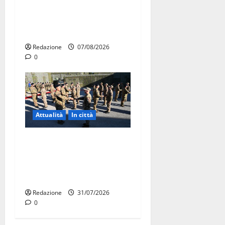
pubblica il bando alloggi
ERP 2026: domande dal 26
agosto
Redazione
07/08/2026
0
Attualità
In città
Aeronautica Militare, al 16°
Stormo di Martina Franca
consegnati i Baschi Blu ai
15 nuovi Fucilieri dell’Aria
Redazione
31/07/2026
0