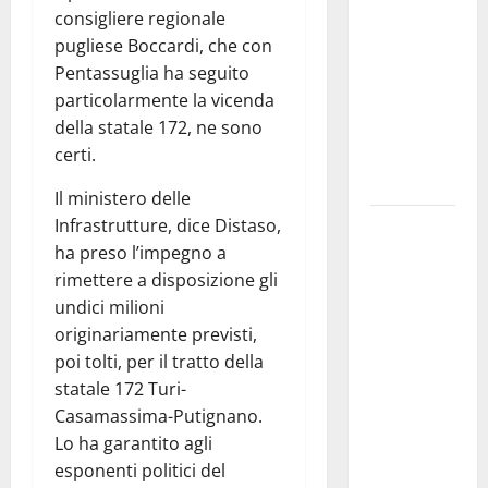
consigliere regionale
pubblica il
pugliese Boccardi, che con
bando
Pentassuglia ha seguito
alloggi ERP
particolarmente la vicenda
2026:
della statale 172, ne sono
domande
certi.
dal 26
agosto
Il ministero delle
Infrastrutture, dice Distaso,
La gara
ha preso l’impegno a
ciclistica
rimettere a disposizione gli
dei Giochi
undici milioni
attraversa
originariamente previsti,
Martina
poi tolti, per il tratto della
Franca:
statale 172 Turi-
ecco le
Casamassima-Putignano.
strade
Lo ha garantito agli
interessate
esponenti politici del
e gli orari