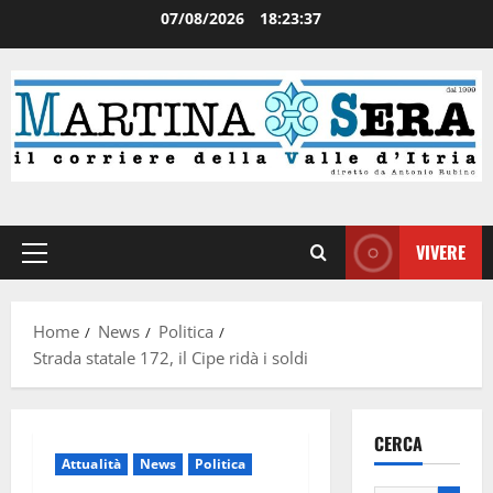
07/08/2026
18:23:38
VIVERE
Home
News
Politica
Strada statale 172, il Cipe ridà i soldi
CERCA
Attualità
News
Politica