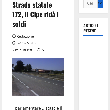
Strada statale
172, il Cipe ridà i
soldi
ARTICOLI
RECENTI
Redazione
Ospedale di
24/07/2013
Martina
2 minuti letti
5
Franca,
Forza Italia
annuncia la
protesta:
sit-in lunedì
10 agosto
Il Comune
di Martina
Il parlamentare Distaso e il
Franca