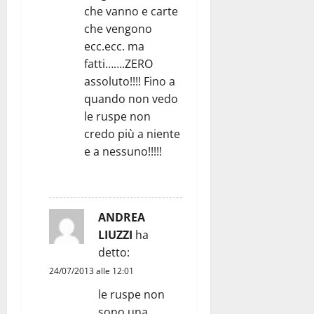
che vanno e carte
che vengono
ecc.ecc. ma
fatti…….ZERO
assoluto!!!! Fino a
quando non vedo
le ruspe non
credo più a niente
e a nessuno!!!!!
RISPONDI
ANDREA
LIUZZI
ha
detto:
24/07/2013 alle 12:01
le ruspe non
sono una