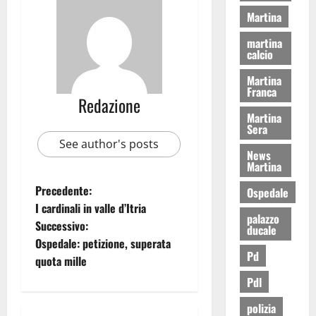
Martina
martina
calcio
Martina
Franca
Redazione
Martina
Sera
See author's posts
News
Martina
Precedente:
Ospedale
I cardinali in valle d’Itria
palazzo
Successivo:
ducale
Ospedale: petizione, superata
Pd
quota mille
Pdl
polizia