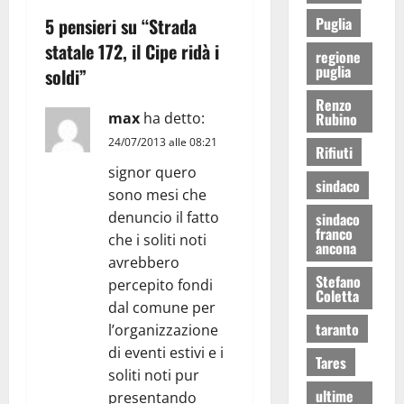
5 pensieri su “
Strada
Puglia
statale 172, il Cipe ridà i
regione
puglia
soldi
”
Renzo
max
ha detto:
Rubino
24/07/2013 alle 08:21
Rifiuti
signor quero
sindaco
sono mesi che
denuncio il fatto
sindaco
franco
che i soliti noti
ancona
avrebbero
Stefano
percepito fondi
Coletta
dal comune per
taranto
l’organizzazione
di eventi estivi e i
Tares
soliti noti pur
ultime
presentando