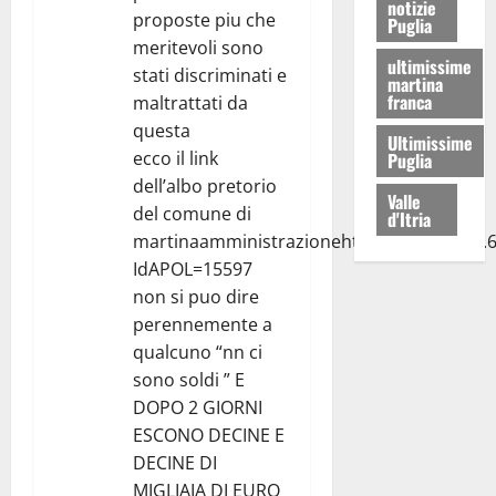
notizie
proposte piu che
Puglia
meritevoli sono
ultimissime
stati discriminati e
martina
franca
maltrattati da
questa
Ultimissime
ecco il link
Puglia
dell’albo pretorio
Valle
del comune di
d'Itria
martinaamministrazionehttp://80.207.248.6
IdAPOL=15597
non si puo dire
perennemente a
qualcuno “nn ci
sono soldi ” E
DOPO 2 GIORNI
ESCONO DECINE E
DECINE DI
MIGLIAIA DI EURO