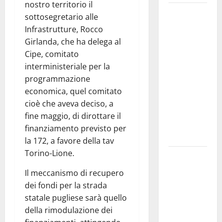
nostro territorio il
Martina
sottosegretario alle
Franca
Infrastrutture, Rocco
investe
Girlanda, che ha delega al
sulle
Cipe, comitato
famiglie: in
interministeriale per la
arrivo tre
programmazione
seminari
economica, quel comitato
dedicati ad
cioè che aveva deciso, a
adolescenti,
fine maggio, di dirottare il
genitori ed
finanziamento previsto per
empatia
la 172, a favore della tav
Torino-Lione.
Aeronautica
Militare, al
Il meccanismo di recupero
16° Stormo
dei fondi per la strada
di Martina
statale pugliese sarà quello
Franca
della rimodulazione dei
consegnati