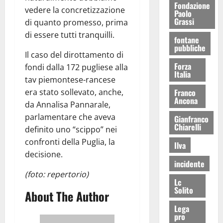
Fondazione
vedere la concretizzazione
Paolo
Grassi
di quanto promesso, prima
di essere tutti tranquilli.
fontane
pubbliche
Il caso del dirottamento di
Forza
fondi dalla 172 pugliese alla
Italia
tav piemontese-rancese
era stato sollevato, anche,
Franco
Ancona
da Annalisa Pannarale,
parlamentare che aveva
Gianfranco
Chiarelli
definito uno “scippo” nei
confronti della Puglia, la
Ilva
decisione.
incidente
(foto: repertorio)
Lc
Solito
About The Author
Lega
pro