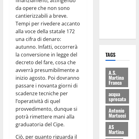
finanziamenti, attingendo
i Baschi Blu
da opere che non sono
ai 15 nuovi
cantierizzabili a breve.
Fucilieri
Tempi per rivedere accanto
dell’Aria
alla voce della statale 172
una cifra di denaro:
autunno. Infatti, occorrerà
TAGS
la conversione in legge del
decreto del fare, cosa che
avverrà presumibilmente a
A.S.
Martina
inizio agosto. Poi dovranno
Franca
passare i novanta giorni di
scadenze tecniche per
acqua
sprecata
l’operatività di quel
provvedimento, dunque si
Antonio
Martucci
potrà rimettere mani alla
graduatoria del Cipe.
AS
Martina
Ciò, per quanto riguarda il