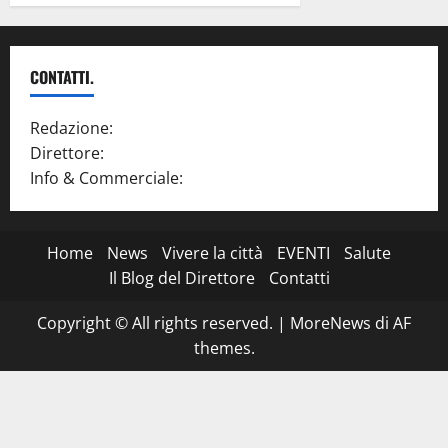
CONTATTI.
Redazione:
redazione@www.martinasera.it
Direttore:
direttore@www.martinasera.it
Info & Commerciale:
info@www.martinasera.it
Home
News
Vivere la città
EVENTI
Salute
Il Blog del Direttore
Contatti
Copyright © All rights reserved.
|
MoreNews
di AF
themes.