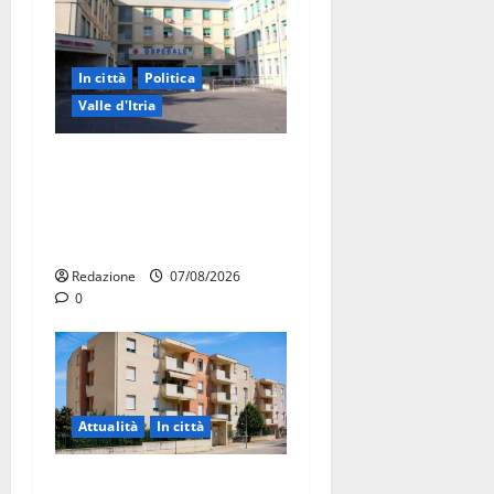
In città
Politica
Valle d'Itria
Ospedale di Martina Franca,
Forza Italia annuncia la
protesta: sit-in lunedì 10
agosto
Redazione
07/08/2026
0
Attualità
In città
Il Comune di Martina Franca