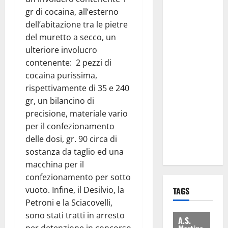
attacca
gr di cocaina, all’esterno
Regione e
dell’abitazione tra le pietre
Comune:
del muretto a secco, un
“Nuovi
ulteriore involucro
medici solo
contenente: 2 pezzi di
a
cocaina purissima,
novembre.
rispettivamente di 35 e 240
Faremo
gr, un bilancino di
accesso agli
precisione, materiale vario
atti su Tari,
per il confezionamento
rifiuti e
delle dosi, gr. 90 circa di
bilancio”
sostanza da taglio ed una
macchina per il
confezionamento per sotto
vuoto. Infine, il Desilvio, la
TAGS
Petroni e la Sciacovelli,
sono stati tratti in arresto
A.S.
per detenzione in concorso