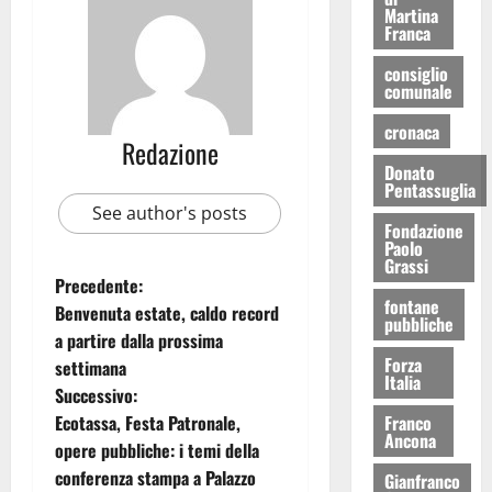
Martina
Franca
consiglio
comunale
cronaca
Redazione
Donato
Pentassuglia
See author's posts
Fondazione
Paolo
Grassi
Precedente:
fontane
Benvenuta estate, caldo record
pubbliche
a partire dalla prossima
Forza
settimana
Italia
Successivo:
Ecotassa, Festa Patronale,
Franco
Ancona
opere pubbliche: i temi della
conferenza stampa a Palazzo
Gianfranco