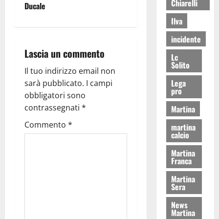
Chiarelli
Ducale
Ilva
incidente
Lascia un commento
Lc
Solito
Il tuo indirizzo email non
Lega
sarà pubblicato.
I campi
pro
obbligatori sono
contrassegnati
*
Martina
Commento
*
martina
calcio
Martina
Franca
Martina
Sera
News
Martina