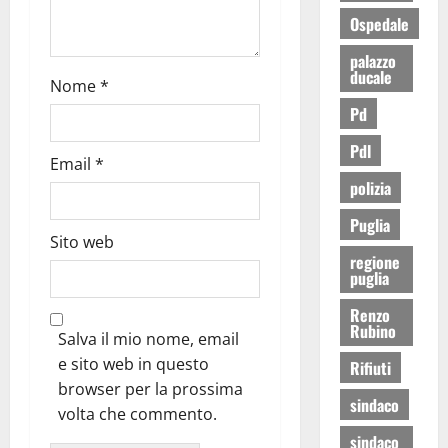
Ospedale
palazzo
ducale
Nome
*
Pd
Pdl
Email
*
polizia
Puglia
Sito web
regione
puglia
Renzo
Rubino
Salva il mio nome, email
e sito web in questo
Rifiuti
browser per la prossima
sindaco
volta che commento.
sindaco