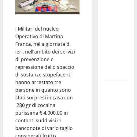
La gara
ciclistica
dei Giochi
attraversa
I Militari del nucleo
Martina
Operativo di Martina
Franca:
Franca, nella giornata di
ecco le
ieri, nell’ambito dei servizi
strade
di prevenzione e
interessate
repressione dello spaccio
e gli orari
di sostanze stupefacenti
hanno arrestato tre
Martina
persone in quanto sono
Franca
stati sorpresi in casa con
investe
280 gr di cocaina
sulle
purissima € 4.000,00 in
famiglie: in
contanti suddivisi in
arrivo tre
banconote di vario taglio
seminari
considerati frutto