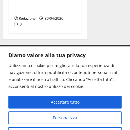
casa con la refurtiva:
quattro arresti
Redazione
30/04/2026
0
Diamo valore alla tua privacy
CONTATTI.
Utilizziamo i cookie per migliorare la tua esperienza di
navigazione, offrirti pubblicità o contenuti personalizzati
Redazione:
redazione@www.martinasera.it
e analizzare il nostro traffico. Cliccando “Accetta tutti”,
Direttore:
direttore@www.martinasera.it
acconsenti al nostro utilizzo dei cookie.
Info & Commerciale:
info@www.martinasera.it
Accettare tutto
Home
News
Vivere la città
EVENTI
Salute
Il Blog del Direttore
Contatti
Personalizza