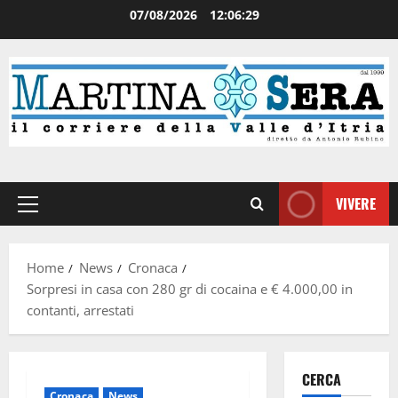
07/08/2026
12:06:29
VIVERE
Home
News
Cronaca
Sorpresi in casa con 280 gr di cocaina e € 4.000,00 in
contanti, arrestati
CERCA
Cronaca
News