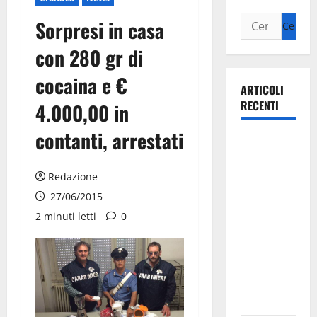
Sorpresi in casa
con 280 gr di
cocaina e €
ARTICOLI
RECENTI
4.000,00 in
contanti, arrestati
Il Comune
di Martina
Franca
Redazione
pubblica il
27/06/2015
bando
2 minuti letti
0
alloggi ERP
2026:
domande
dal 26
agosto