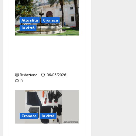
Attualità
Cronaca
In città
Martina Franca, presunte
tangenti sul verde pubblico:
la Procura chiede il carcere
per un funzionario
Redazione
06/05/2026
0
Cronaca
In città
Martina Franca, sorpresi in