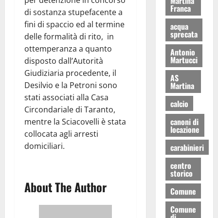
Martina
Franca
di sostanza stupefacente a
fini di spaccio ed al termine
acqua
sprecata
delle formalità di rito, in
ottemperanza a quanto
Antonio
Martucci
disposto dall’Autorità
Giudiziaria procedente, il
AS
Desilvio e la Petroni sono
Martina
stati associati alla Casa
calcio
Circondariale di Taranto,
canoni di
mentre la Sciacovelli è stata
locazione
collocata agli arresti
domiciliari.
carabinieri
centro
storico
About The Author
Comune
Comune
di