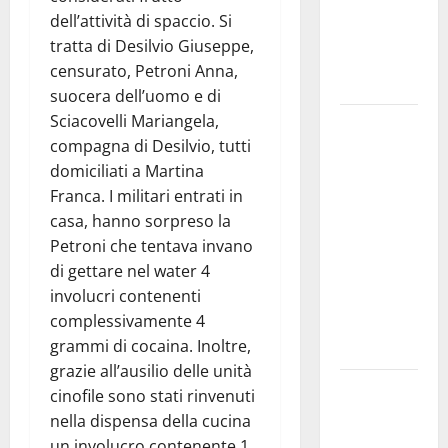
dedicati ad
dell’attività di spaccio. Si
adolescenti,
tratta di Desilvio Giuseppe,
genitori ed
censurato, Petroni Anna,
empatia
suocera dell’uomo e di
Sciacovelli Mariangela,
Aeronautica
compagna di Desilvio, tutti
Militare, al
domiciliati a Martina
16° Stormo
Franca. I militari entrati in
di Martina
casa, hanno sorpreso la
Franca
Petroni che tentava invano
consegnati
di gettare nel water 4
i Baschi Blu
involucri contenenti
ai 15 nuovi
complessivamente 4
Fucilieri
grammi di cocaina. Inoltre,
dell’Aria
grazie all’ausilio delle unità
Martina
cinofile sono stati rinvenuti
Franca,
nella dispensa della cucina
Marraffa
un involucro contenente 1