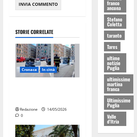
franco
ancona
Stefano
Coletta
STORIE CORRELATE
taranto
Tares
ultime
notizie
Puglia
Cronaca
In città
ultimissime
martina
Auto in fiamme,
franca
intervengono i Vigili del
Ultimissime
Fuoco
Puglia
Redazione
14/05/2026
0
Valle
d'Itria