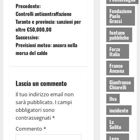
Precedente:
Fondazione
Controlli anticontraffazione
Paolo
Grassi
Taranto e provincia: sanzioni per
oltre €50,000,00
fontane
Successivo:
pubbliche
Previsioni meteo: ancora nella
Forza
morsa del caldo
Italia
Franco
Ancona
Gianfranco
Lascia un commento
Chiarelli
Il tuo indirizzo email non
Ilva
sarà pubblicato.
I campi
incidente
obbligatori sono
contrassegnati
*
Lc
Solito
Commento
*
Lega