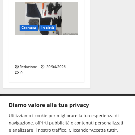
Cronaca
In città
Martina Franca, sorpresi in
casa con la refurtiva:
quattro arresti
Redazione
30/04/2026
0
Diamo valore alla tua privacy
CONTATTI.
Utilizziamo i cookie per migliorare la tua esperienza di
navigazione, offrirti pubblicità o contenuti personalizzati
Redazione:
redazione@www.martinasera.it
e analizzare il nostro traffico. Cliccando “Accetta tutti”,
Direttore:
direttore@www.martinasera.it