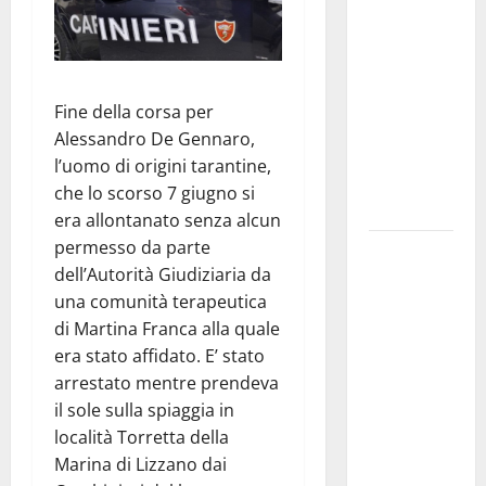
Franca
pubblica il
bando
alloggi ERP
Fine della corsa per
2026:
Alessandro De Gennaro,
domande
l’uomo di origini tarantine,
dal 26
che lo scorso 7 giugno si
agosto
era allontanato senza alcun
permesso da parte
La gara
dell’Autorità Giudiziaria da
ciclistica
una comunità terapeutica
dei Giochi
di Martina Franca alla quale
attraversa
era stato affidato. E’ stato
Martina
arrestato mentre prendeva
Franca:
il sole sulla spiaggia in
ecco le
località Torretta della
strade
Marina di Lizzano dai
interessate