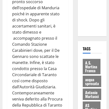
pronto soccorso
consegnati
dell’ospedale di Manduria
i Baschi Blu
poiché in apparente stato
ai 15 nuovi
di shock. Dopo gli
Fucilieri
accertamenti sanitari, è
dell’Aria
stato dimesso e
accompagnato presso il
Comando Stazione
TAGS
Carabinieri dove, per il De
Gennaro sono scattate le
A.S.
manette. Infine, è stato
Martina
condotto presso la Casa
Franca
Circondariale di Taranto
acqua
così come disposto
sprecata
dall’Autorità Giudiziaria.
Antonio
Contemporaneamente
Martucci
veniva deferito alla Procura
AS
della Repubblica di Taranto