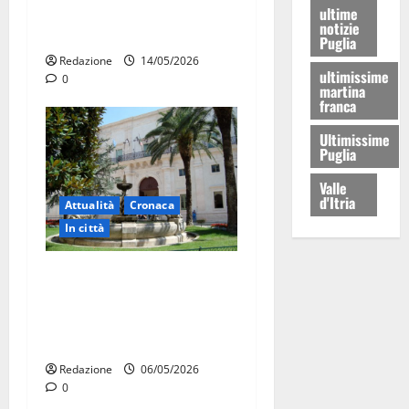
intervengono i Vigili del
ultime
notizie
Fuoco
Puglia
Redazione
14/05/2026
ultimissime
0
martina
franca
Ultimissime
Puglia
Valle
d'Itria
Attualità
Cronaca
In città
Martina Franca, presunte
tangenti sul verde pubblico:
la Procura chiede il carcere
per un funzionario
Redazione
06/05/2026
0