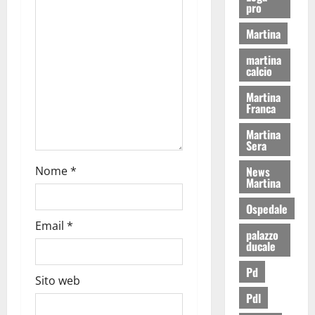
pro
Martina
martina
calcio
Martina
Franca
Martina
Sera
News
Nome
*
Martina
Ospedale
Email
*
palazzo
ducale
Pd
Sito web
Pdl