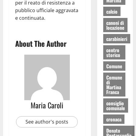
Martina
per il reato di resistenza a
pubblico ufficiale aggravata
calcio
e continuata.
canoni di
locazione
carabinieri
About The Author
centro
storico
Comune
Comune
di
Martina
Franca
consiglio
Maria Caroli
comunale
cronaca
See author's posts
Donato
Pentassuglia