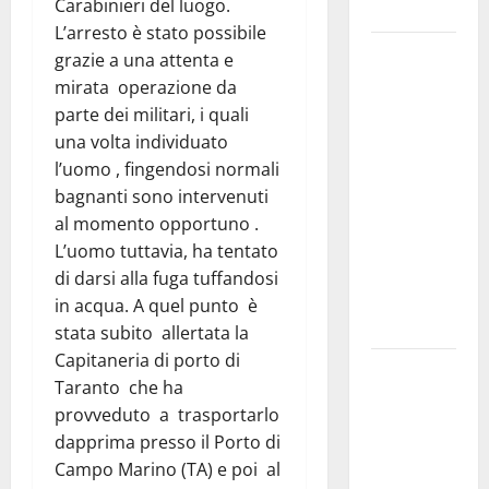
Carabinieri del luogo.
e gli orari
L’arresto è stato possibile
Martina
grazie a una attenta e
Franca
mirata operazione da
investe
parte dei militari, i quali
sulle
una volta individuato
famiglie: in
l’uomo , fingendosi normali
arrivo tre
bagnanti sono intervenuti
seminari
al momento opportuno .
dedicati ad
L’uomo tuttavia, ha tentato
adolescenti,
di darsi alla fuga tuffandosi
genitori ed
in acqua. A quel punto è
empatia
stata subito allertata la
Capitaneria di porto di
Aeronautica
Taranto che ha
Militare, al
provveduto a trasportarlo
16° Stormo
dapprima presso il Porto di
di Martina
Campo Marino (TA) e poi al
Franca