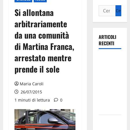
Si allontana
arbitrariamente
da una comunità
ARTICOLI
RECENTI
di Martina Franca,
arrestato mentre
Ospedale di
Martina
prende il sole
Franca,
Forza Italia
Maria Caroli
annuncia la
26/07/2015
protesta:
1 minuti di lettura
0
sit-in lunedì
10 agosto
Il Comune
di Martina