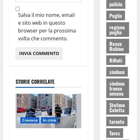
polizia
Salva il mio nome, email
Puglia
e sito web in questo
regione
browser per la prossima
puglia
volta che commento.
Renzo
Rubino
Rifiuti
sindaco
STORIE CORRELATE
sindaco
franco
ancona
Stefano
Coletta
Cronaca
In città
taranto
Tares
Auto in fiamme,