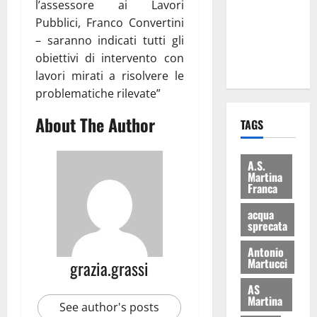
l’assessore ai Lavori
i Baschi Blu
Pubblici, Franco Convertini
ai 15 nuovi
– saranno indicati tutti gli
Fucilieri
obiettivi di intervento con
dell’Aria
lavori mirati a risolvere le
problematiche rilevate”
About The Author
TAGS
A.S.
Martina
Franca
acqua
sprecata
Antonio
Martucci
grazia.grassi
AS
Martina
See author's posts