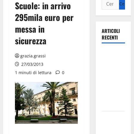
Scuole: in arrivo
295mila euro per
messa in
ARTICOLI
RECENTI
sicurezza
Ospedale di
grazia.grassi
Martina
27/03/2013
Franca,
1 minuti di lettura
0
Forza Italia
annuncia la
protesta:
sit-in lunedì
10 agosto
Il Comune
di Martina
Franca