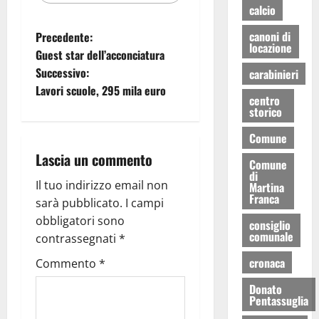
calcio
canoni di
Precedente:
locazione
Guest star dell’acconciatura
Successivo:
carabinieri
Lavori scuole, 295 mila euro
centro
storico
Comune
Lascia un commento
Comune
di
Il tuo indirizzo email non
Martina
Franca
sarà pubblicato.
I campi
obbligatori sono
consiglio
comunale
contrassegnati
*
cronaca
Commento
*
Donato
Pentassuglia