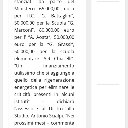
stanziati da parte del
Martina
Ministero 65.000,00 euro
Franca
per l’I.C. “G. Battaglini”,
investe
50.000,00 per la Scuola “G.
sulle
Marconi”, 80.000,00 euro
famiglie: in
per l’ “A. Aosta”, 50.000,00
arrivo tre
euro per la “G. Grassi”,
seminari
50.000,00 per la scuola
dedicati ad
elementare “A.R. Chiarelli”.
adolescenti,
“Un finanziamento
genitori ed
utilissimo che si aggiunge a
empatia
quello della rigenerazione
energetica per eliminare le
Aeronautica
criticità presenti in alcuni
Militare, al
istituti” – dichiara
16° Stormo
l’assessore al Diritto allo
di Martina
Studio, Antonio Scialpi. “Nei
Franca
prossimi mesi – commenta
consegnati