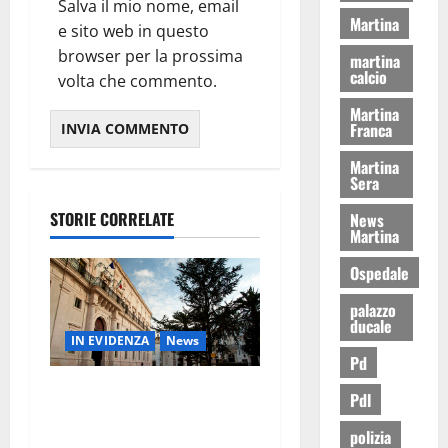
Salva il mio nome, email
Martina
e sito web in questo
browser per la prossima
martina
calcio
volta che commento.
Martina
Franca
Martina
Sera
STORIE CORRELATE
News
Martina
Ospedale
palazzo
ducale
IN EVIDENZA
News
Pd
Ultimora – Rottamazione
Pdl
tributi Martina Franca,
polizia
emergono nuovi elementi: