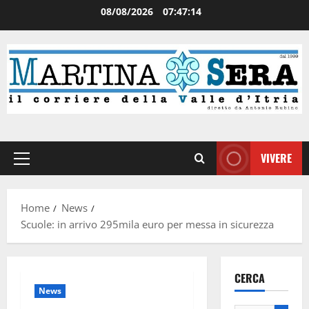
08/08/2026
07:47:14
VIVERE
Home
News
Scuole: in arrivo 295mila euro per messa in sicurezza
CERCA
News