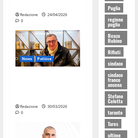
cittadini a rischio scadenza
Puglia
Redazione
24/04/2026
regione
0
puglia
Renzo
Rubino
Rifiuti
News
Politica
sindaco
Daniele Convertino aderisce
sindaco
franco
all’UDC di Massafra:
ancona
impegno civico e rilancio
Stefano
del centro storico
Coletta
Redazione
30/03/2026
taranto
0
Tares
ultime