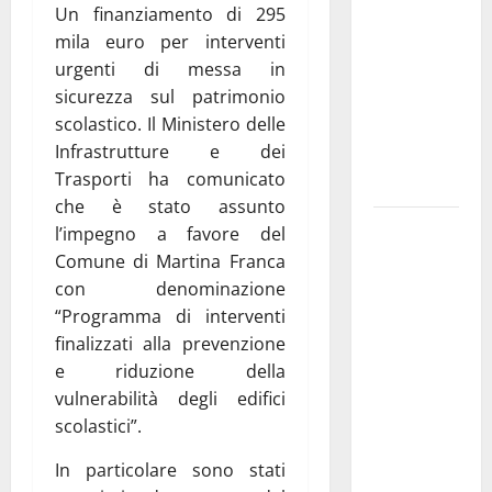
Un finanziamento di 295
pubblica il
mila euro per interventi
bando
urgenti di messa in
alloggi ERP
sicurezza sul patrimonio
2026:
scolastico. Il Ministero delle
domande
Infrastrutture e dei
dal 26
Trasporti ha comunicato
agosto
che è stato assunto
La gara
l’impegno a favore del
ciclistica
Comune di Martina Franca
dei Giochi
con denominazione
attraversa
“Programma di interventi
Martina
finalizzati alla prevenzione
Franca:
e riduzione della
ecco le
vulnerabilità degli edifici
strade
scolastici”.
interessate
In particolare sono stati
e gli orari