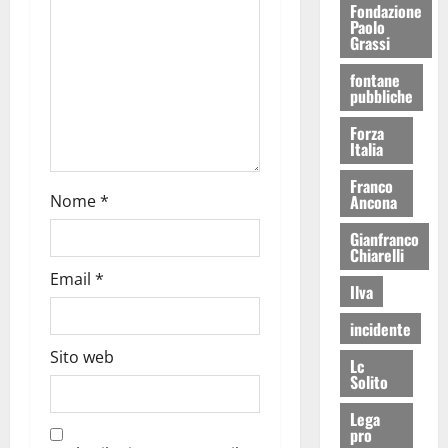
Fondazione
Paolo
Grassi
fontane
pubbliche
Forza
Italia
Franco
Ancona
Nome
*
Gianfranco
Chiarelli
Email
*
Ilva
incidente
Sito web
Lc
Solito
Lega
pro