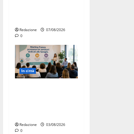
pubblica il bando alloggi
ERP 2026: domande dal 26
agosto
Redazione
07/08/2026
0
In città
Martina Franca investe sulle
famiglie: in arrivo tre
seminari dedicati ad
adolescenti, genitori ed
empatia
Redazione
03/08/2026
0