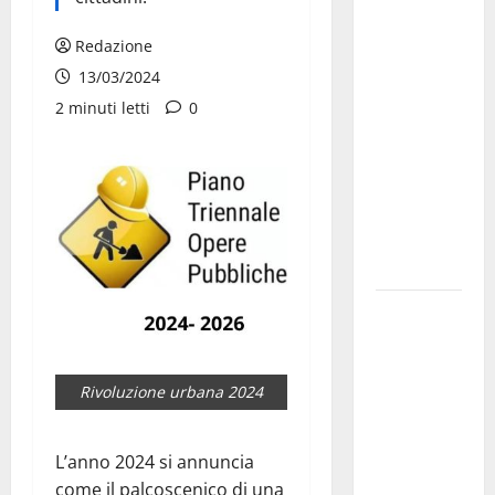
La gara
ciclistica
Redazione
dei Giochi
13/03/2024
attraversa
2 minuti letti
0
Martina
Franca:
ecco le
strade
interessate
e gli orari
Martina
Franca
investe
Rivoluzione urbana 2024
sulle
famiglie: in
arrivo tre
L’anno 2024 si annuncia
seminari
come il palcoscenico di una