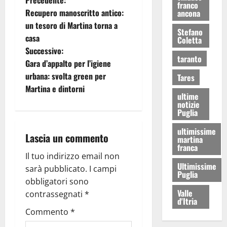
Precedente:
franco
Recupero manoscritto antico:
ancona
un tesoro di Martina torna a
Stefano
casa
Coletta
Successivo:
taranto
Gara d’appalto per l’igiene
urbana: svolta green per
Tares
Martina e dintorni
ultime
notizie
Puglia
ultimissime
Lascia un commento
martina
franca
Il tuo indirizzo email non
Ultimissime
sarà pubblicato.
I campi
Puglia
obbligatori sono
Valle
contrassegnati
*
d'Itria
Commento
*