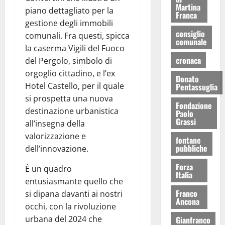
Martina
piano dettagliato per la
Franca
gestione degli immobili
consiglio
comunali. Fra questi, spicca
comunale
la caserma Vigili del Fuoco
cronaca
del Pergolo, simbolo di
orgoglio cittadino, e l’ex
Donato
Hotel Castello, per il quale
Pentassuglia
si prospetta una nuova
Fondazione
destinazione urbanistica
Paolo
Grassi
all’insegna della
valorizzazione e
fontane
pubbliche
dell’innovazione.
Forza
È un quadro
Italia
entusiasmante quello che
Franco
si dipana davanti ai nostri
Ancona
occhi, con la rivoluzione
urbana del 2024 che
Gianfranco