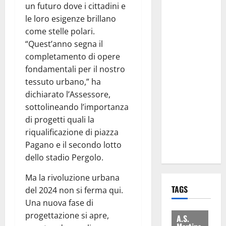
un futuro dove i cittadini e
attacca
le loro esigenze brillano
Regione e
come stelle polari.
Comune:
“Quest’anno segna il
“Nuovi
completamento di opere
medici solo
fondamentali per il nostro
a
tessuto urbano,” ha
novembre.
dichiarato l’Assessore,
Faremo
sottolineando l’importanza
accesso agli
di progetti quali la
atti su Tari,
riqualificazione di piazza
rifiuti e
Pagano e il secondo lotto
bilancio”
dello stadio Pergolo.
Ma la rivoluzione urbana
TAGS
del 2024 non si ferma qui.
Una nuova fase di
progettazione si apre,
A.S.