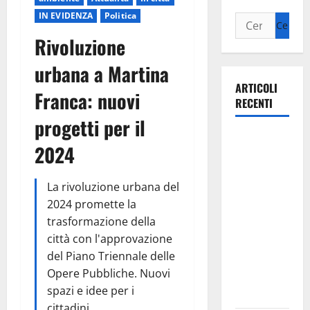
IN EVIDENZA
Politica
Rivoluzione
urbana a Martina
ARTICOLI
Franca: nuovi
RECENTI
progetti per il
Il Comune
2024
di Martina
Franca
La rivoluzione urbana del
pubblica il
2024 promette la
bando
trasformazione della
alloggi ERP
città con l'approvazione
2026:
del Piano Triennale delle
domande
Opere Pubbliche. Nuovi
dal 26
spazi e idee per i
agosto
cittadini.