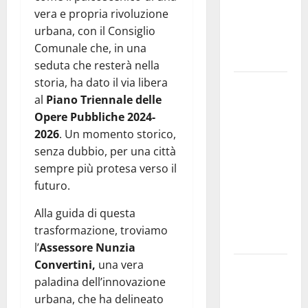
dedicati ad
vera e propria rivoluzione
adolescenti,
urbana, con il Consiglio
genitori ed
Comunale che, in una
empatia
seduta che resterà nella
storia, ha dato il via libera
Aeronautica
al
Piano Triennale delle
Militare, al
Opere Pubbliche 2024-
16° Stormo
2026
. Un momento storico,
di Martina
senza dubbio, per una città
Franca
sempre più protesa verso il
consegnati
futuro.
i Baschi Blu
ai 15 nuovi
Alla guida di questa
Fucilieri
trasformazione, troviamo
dell’Aria
l’
Assessore Nunzia
Convertini,
una vera
Martina
paladina dell’innovazione
Franca,
urbana, che ha delineato
Marraffa