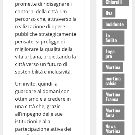
Chiarelli
promette di ridisegnare i
contorni della città. Un
Ilva
percorso che, attraverso la
incidente
realizzazione di opere
pubbliche strategicamente
Lc
Solito
pensate, si prefigge di
migliorare la qualità della
Lega
pro
vita urbana, proiettando la
città verso un futuro di
Martina
sostenibilità e inclusività.
martina
calcio
Un invito, quindi, a
guardare al domani con
Martina
Franca
ottimismo e a credere in
una città che, grazie
Martina
all’impegno delle sue
Sera
istituzioni e alla
News
partecipazione attiva dei
Martina