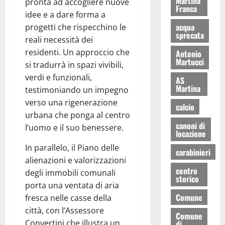
Martina
pronta ad accogliere nuove
Franca
idee e a dare forma a
acqua
progetti che rispecchino le
sprecata
reali necessità dei
residenti. Un approccio che
Antonio
Martucci
si tradurrà in spazi vivibili,
verdi e funzionali,
AS
Martina
testimoniando un impegno
verso una rigenerazione
calcio
urbana che ponga al centro
canoni di
l’uomo e il suo benessere.
locazione
In parallelo, il Piano delle
carabinieri
alienazioni e valorizzazioni
centro
degli immobili comunali
storico
porta una ventata di aria
Comune
fresca nelle casse della
città, con l’Assessore
Comune
Convertini che illustra un
di