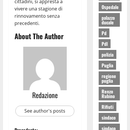
cittadini, si appresta a
Ospedale
vivere una stagione di
rinnovamento senza
palazzo
ducale
precedenti.
Pd
About The Author
Pdl
polizia
Puglia
regione
puglia
Renzo
Redazione
Rubino
Rifiuti
See author's posts
sindaco
sindaco