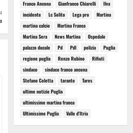
Franco Ancona
Gianfranco Chiarelli
Ilva
:
incidente
Lc Solito
Lega pro
Martina
a
martina calcio
Martina Franca
Martina Sera
News Martina
Ospedale
palazzo ducale
Pd
Pdl
polizia
Puglia
regione puglia
Renzo Rubino
Rifiuti
sindaco
sindaco franco ancona
Stefano Coletta
taranto
Tares
ultime notizie Puglia
ultimissime martina franca
Ultimissime Puglia
Valle d'Itria