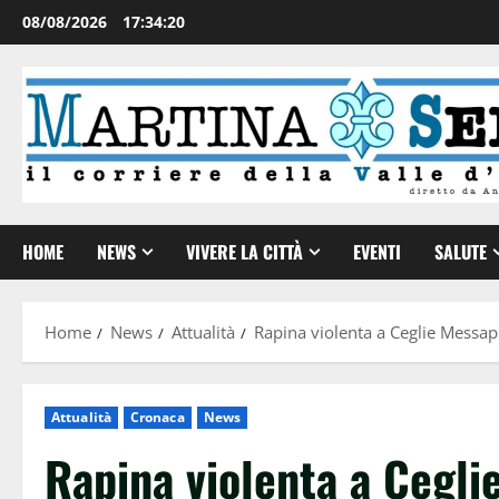
08/08/2026
17:34:21
HOME
NEWS
VIVERE LA CITTÀ
EVENTI
SALUTE
Home
News
Attualità
Rapina violenta a Ceglie Messap
Attualità
Cronaca
News
Rapina violenta a Cegli