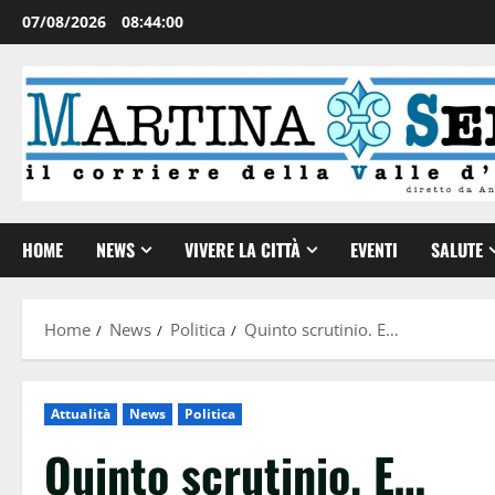
07/08/2026
08:44:01
HOME
NEWS
VIVERE LA CITTÀ
EVENTI
SALUTE
Home
News
Politica
Quinto scrutinio. E…
Attualità
News
Politica
Quinto scrutinio. E…