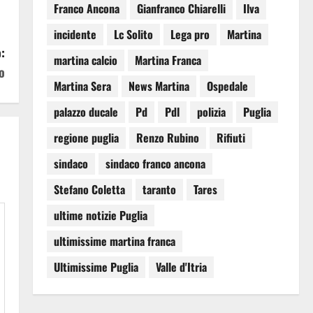
Franco Ancona
Gianfranco Chiarelli
Ilva
incidente
Lc Solito
Lega pro
Martina
:
martina calcio
Martina Franca
o
Martina Sera
News Martina
Ospedale
palazzo ducale
Pd
Pdl
polizia
Puglia
regione puglia
Renzo Rubino
Rifiuti
sindaco
sindaco franco ancona
Stefano Coletta
taranto
Tares
ultime notizie Puglia
ultimissime martina franca
Ultimissime Puglia
Valle d'Itria