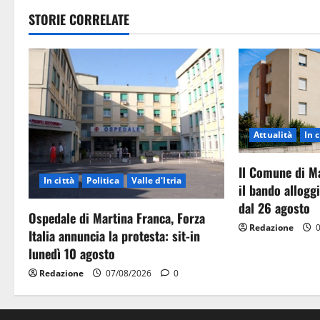
STORIE CORRELATE
Attualità
In c
Il Comune di M
In città
Politica
Valle d'Itria
il bando allog
dal 26 agosto
Ospedale di Martina Franca, Forza
Redazione
0
Italia annuncia la protesta: sit-in
lunedì 10 agosto
Redazione
07/08/2026
0