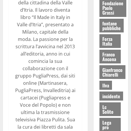
della cittadina della Valle
Fondazione
Paolo
d’Itria. Il lavoro diventa
Grassi
libro “Il Made in Italy in
fontane
Valle d’Itria”, presentato a
pubbliche
Milano, capitale della
Forza
moda. La passione per la
Italia
scrittura l’avvicina nel 2013
all’editoria, anno in cui
Franco
Ancona
comincia la sua
collaborazione con il
Gianfranco
Chiarelli
gruppo PugliaPress, dai siti
online (Martinasera,
Ilva
PugliaPress, Invalleditria) ai
incidente
cartacei (Pugliapress e
Voce del Popolo) e non
Lc
Solito
ultima la trasmissione
televisiva Piazza Pulita. Sua
Lega
pro
la cura dei libretti da sala