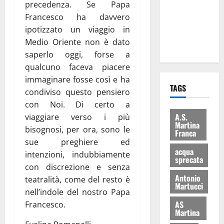
precedenza. Se Papa
i Baschi Blu
Francesco ha davvero
ai 15 nuovi
ipotizzato un viaggio in
Fucilieri
Medio Oriente non è dato
dell’Aria
saperlo oggi, forse a
qualcuno faceva piacere
immaginare fosse così e ha
TAGS
condiviso questo pensiero
con Noi. Di certo a
A.S.
viaggiare verso i più
Martina
bisognosi, per ora, sono le
Franca
sue preghiere ed
acqua
intenzioni, indubbiamente
sprecata
con discrezione e senza
Antonio
teatralità, come del resto è
Martucci
nell’indole del nostro Papa
AS
Francesco.
Martina