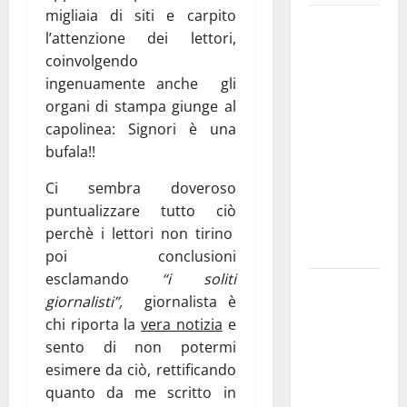
migliaia di siti e carpito
Martina
l’attenzione dei lettori,
Franca
coinvolgendo
investe
ingenuamente anche gli
sulle
organi di stampa giunge al
famiglie: in
capolinea: Signori è una
arrivo tre
bufala!!
seminari
dedicati ad
Ci sembra doveroso
adolescenti,
puntualizzare tutto ciò
genitori ed
perchè i lettori non tirino
empatia
poi conclusioni
esclamando
“i soliti
Aeronautica
giornalisti”,
giornalista è
Militare, al
chi riporta la
vera notizia
e
16° Stormo
sento di non potermi
di Martina
esimere da ciò, rettificando
Franca
quanto da me scritto in
consegnati