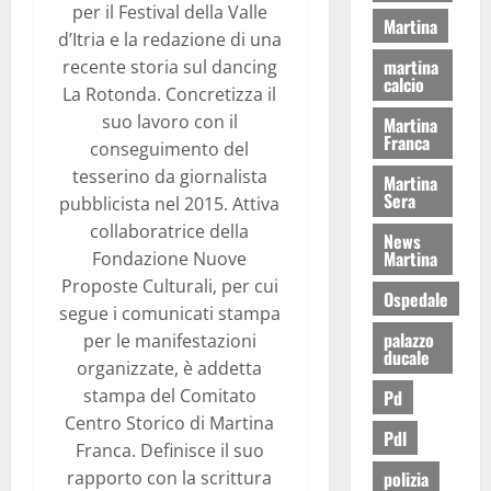
per il Festival della Valle
Martina
d’Itria e la redazione di una
martina
recente storia sul dancing
calcio
La Rotonda. Concretizza il
suo lavoro con il
Martina
Franca
conseguimento del
tesserino da giornalista
Martina
Sera
pubblicista nel 2015. Attiva
collaboratrice della
News
Martina
Fondazione Nuove
Proposte Culturali, per cui
Ospedale
segue i comunicati stampa
palazzo
per le manifestazioni
ducale
organizzate, è addetta
stampa del Comitato
Pd
Centro Storico di Martina
Pdl
Franca. Definisce il suo
polizia
rapporto con la scrittura