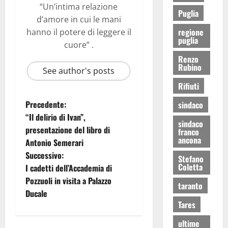
“Un’intima relazione
Puglia
d’amore in cui le mani
regione
hanno il potere di leggere il
puglia
cuore” .
Renzo
Rubino
See author's posts
Rifiuti
Precedente:
sindaco
“Il delirio di Ivan”,
sindaco
presentazione del libro di
franco
ancona
Antonio Semerari
Successivo:
Stefano
Coletta
I cadetti dell’Accademia di
Pozzuoli in visita a Palazzo
taranto
Ducale
Tares
ultime