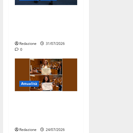
Aeronautica Militare, al 16°
Stormo di Martina Franca
consegnati i Baschi Blu ai
15 nuovi Fucilieri dell’Aria
Redazione
31/07/2026
0
Attualità
Due giovani di Martina
Franca tra le eccellenze
universitarie italiane:
premiate a Montecitorio
Redazione
24/07/2026