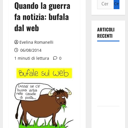
Quando la guerra
fa notizia: bufala
dal web
ARTICOLI
RECENTI
Evelina Romanelli
Ospedale di
06/08/2014
Martina
1 minuti di lettura
0
Franca,
Forza Italia
annuncia la
protesta:
sit-in lunedì
10 agosto
Il Comune
di Martina
Franca