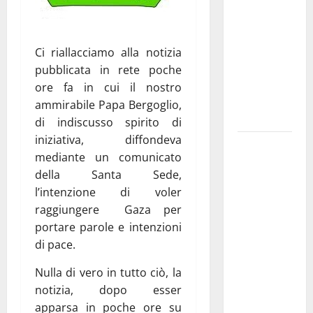
pubblica il
bando
alloggi ERP
Ci riallacciamo alla notizia
2026:
pubblicata in rete poche
domande
ore fa in cui il nostro
dal 26
ammirabile Papa Bergoglio,
agosto
di indiscusso spirito di
iniziativa, diffondeva
La gara
mediante un comunicato
ciclistica
della Santa Sede,
dei Giochi
l’intenzione di voler
attraversa
raggiungere Gaza per
Martina
portare parole e intenzioni
Franca:
di pace.
ecco le
strade
Nulla di vero in tutto ciò, la
interessate
notizia, dopo esser
e gli orari
apparsa in poche ore su