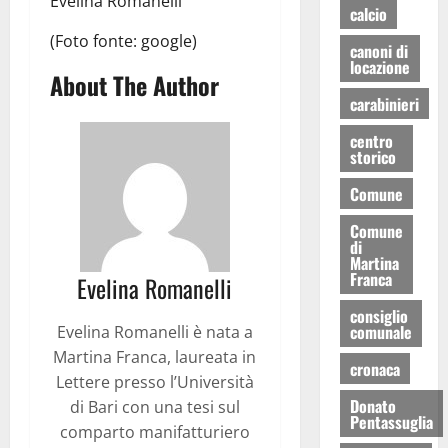
Evelina Romanelli
calcio
(Foto fonte: google)
canoni di
locazione
About The Author
carabinieri
centro
storico
Comune
Comune
di
Martina
Franca
Evelina Romanelli
consiglio
comunale
Evelina Romanelli è nata a
Martina Franca, laureata in
cronaca
Lettere presso l’Università
Donato
di Bari con una tesi sul
Pentassuglia
comparto manifatturiero