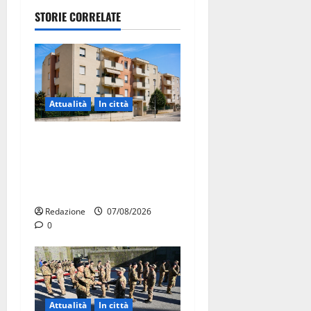
STORIE CORRELATE
Attualità
In città
Il Comune di Martina Franca
pubblica il bando alloggi
ERP 2026: domande dal 26
agosto
Redazione
07/08/2026
0
Attualità
In città