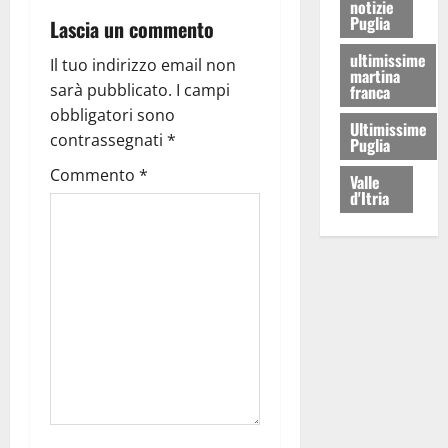
notizie
Puglia
Lascia un commento
ultimissime
Il tuo indirizzo email non
martina
sarà pubblicato.
I campi
franca
obbligatori sono
Ultimissime
contrassegnati
*
Puglia
Commento
*
Valle
d'Itria