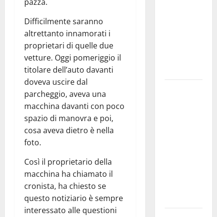
pazza.
bando
alloggi ERP
Difficilmente saranno
2026:
altrettanto innamorati i
domande
proprietari di quelle due
dal 26
vetture. Oggi pomeriggio il
agosto
titolare dell’auto davanti
doveva uscire dal
La gara
parcheggio, aveva una
ciclistica
macchina davanti con poco
dei Giochi
spazio di manovra e poi,
attraversa
cosa aveva dietro è nella
Martina
foto.
Franca:
ecco le
Così il proprietario della
strade
macchina ha chiamato il
interessate
cronista, ha chiesto se
e gli orari
questo notiziario è sempre
interessato alle questioni