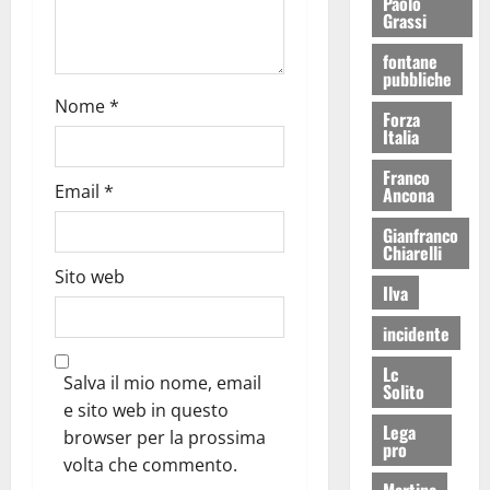
Paolo
Grassi
fontane
pubbliche
Nome
*
Forza
Italia
Franco
Email
*
Ancona
Gianfranco
Chiarelli
Sito web
Ilva
incidente
Lc
Salva il mio nome, email
Solito
e sito web in questo
Lega
browser per la prossima
pro
volta che commento.
Martina