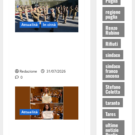
Puglia
regione
puglia
Attualità
In città
Renzo
Rubino
Aeronautica Militare, al 16°
Rifiuti
Stormo di Martina Franca
sindaco
consegnati i Baschi Blu ai
15 nuovi Fucilieri dell’Aria
sindaco
franco
Redazione
31/07/2026
ancona
0
Stefano
Coletta
taranto
Attualità
Tares
ultime
Due giovani di Martina
notizie
Puglia