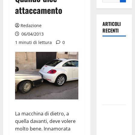
attaccamento
ARTICOLI
Redazione
RECENTI
06/04/2013
1 minuti di lettura
0
Ospedale di
Martina
Franca,
Forza Italia
annuncia la
protesta:
sit-in lunedì
10 agosto
Il Comune
La macchina di dietro, a
di Martina
quella davanti, deve volere
Franca
molto bene. Innamorata
pubblica il