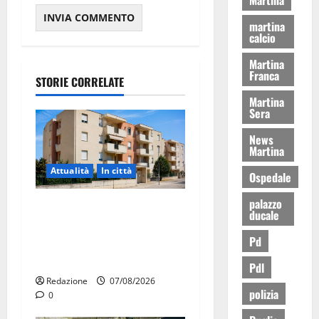
martina
calcio
Martina
Franca
STORIE CORRELATE
Martina
Sera
News
Martina
Attualità
In città
Ospedale
palazzo
Il Comune di Martina Franca
ducale
pubblica il bando alloggi
Pd
ERP 2026: domande dal 26
agosto
Pdl
Redazione
07/08/2026
polizia
0