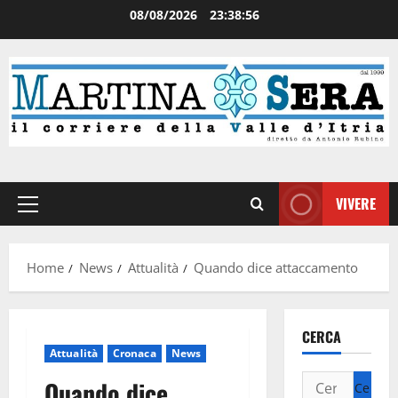
08/08/2026
23:38:56
VIVERE
Home
News
Attualità
Quando dice attaccamento
CERCA
Attualità
Cronaca
News
Quando dice