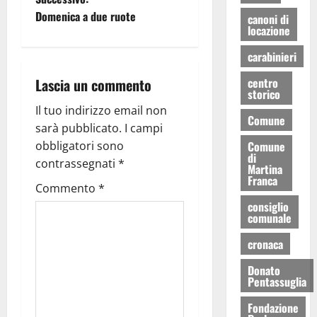
Domenica a due ruote
canoni di
locazione
carabinieri
Lascia un commento
centro
storico
Il tuo indirizzo email non
Comune
sarà pubblicato.
I campi
obbligatori sono
Comune
di
contrassegnati
*
Martina
Franca
Commento
*
consiglio
comunale
cronaca
Donato
Pentassuglia
Fondazione