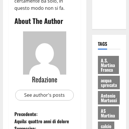
certamente da solo, in
ai 15 nuovi
questo modo non si fa.
Fucilieri
About The Author
dell’Aria
TAGS
A.S.
Martina
Franca
Redazione
acqua
sprecata
See author's posts
Antonio
Martucci
AS
Precedente:
Martina
Aquila: quattro anni di dolore
calcio
Successivo: