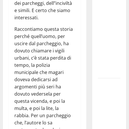
Martina
dei parcheggi, dell”inciviltà
Franca
e simili. E certo che siamo
investe
interessati.
sulle
famiglie: in
Raccontiamo questa storia
arrivo tre
perché quell’uomo, per
seminari
uscire dal parcheggio, ha
dedicati ad
dovuto chiamare i vigili
adolescenti,
urbani, c’è stata perdita di
genitori ed
tempo, la polizia
empatia
municipale che magari
doveva dedicarsi ad
Aeronautica
argomenti più seri ha
Militare, al
dovuto vedersela per
16° Stormo
questa vicenda, e poi la
di Martina
multa, e poi la lite, la
Franca
rabbia. Per un parcheggio
consegnati
che, l’autore lo sa
i Baschi Blu