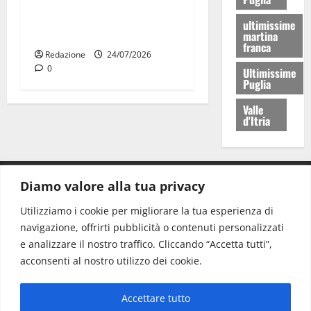
Franca tra le eccellenze
universitarie italiane:
ultimissime
premiate a Montecitorio
martina
franca
Redazione
24/07/2026
0
Ultimissime
Puglia
Valle
d'Itria
Diamo valore alla tua privacy
CONTATTI.
Utilizziamo i cookie per migliorare la tua esperienza di
navigazione, offrirti pubblicità o contenuti personalizzati
Redazione:
redazione@www.martinasera.it
e analizzare il nostro traffico. Cliccando “Accetta tutti”,
Direttore:
direttore@www.martinasera.it
acconsenti al nostro utilizzo dei cookie.
Info & Commerciale:
info@www.martinasera.it
Accettare tutto