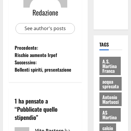
ai 15 nuovi
Redazione
Fucilieri
dell’Aria
See author's posts
TAGS
Precedente:
Rischio aumento Irpef
A.S.
Successivo:
Martina
Bollenti spiriti, presentazione
Franca
acqua
sprecata
Antonio
1 ha pensato a
Martucci
“
Pubblicate quello
AS
stipendio
”
Martina
calcio
Vito Pastore
ha