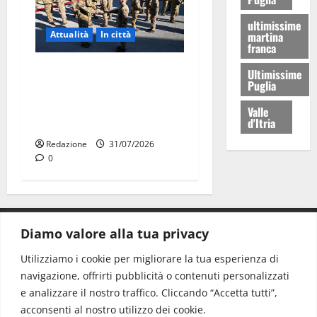
ultimissime
martina
Attualità
In città
franca
Aeronautica Militare, al 16°
Ultimissime
Puglia
Stormo di Martina Franca
consegnati i Baschi Blu ai
Valle
d'Itria
15 nuovi Fucilieri dell’Aria
Redazione
31/07/2026
0
Diamo valore alla tua privacy
CONTATTI.
Utilizziamo i cookie per migliorare la tua esperienza di
navigazione, offrirti pubblicità o contenuti personalizzati
Redazione:
redazione@www.martinasera.it
e analizzare il nostro traffico. Cliccando “Accetta tutti”,
Direttore:
direttore@www.martinasera.it
acconsenti al nostro utilizzo dei cookie.
Info & Commerciale:
info@www.martinasera.it