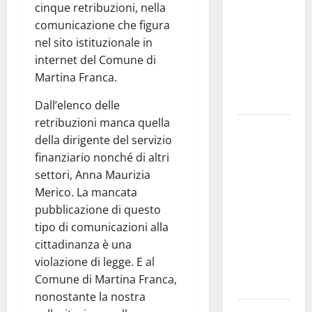
cinque retribuzioni, nella
bando
comunicazione che figura
alloggi ERP
nel sito istituzionale in
2026:
internet del Comune di
domande
Martina Franca.
dal 26
agosto
Dall’elenco delle
retribuzioni manca quella
La gara
della dirigente del servizio
ciclistica
finanziario nonché di altri
dei Giochi
settori, Anna Maurizia
attraversa
Merico. La mancata
Martina
pubblicazione di questo
Franca:
tipo di comunicazioni alla
ecco le
cittadinanza è una
strade
violazione di legge. E al
interessate
Comune di Martina Franca,
e gli orari
nonostante la nostra