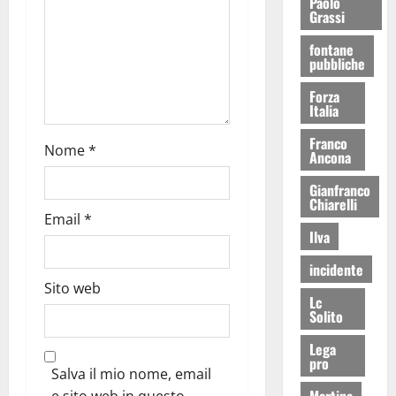
Paolo
Grassi
fontane
pubbliche
Forza
Italia
Franco
Nome
*
Ancona
Gianfranco
Chiarelli
Email
*
Ilva
incidente
Sito web
Lc
Solito
Lega
pro
Salva il mio nome, email
Martina