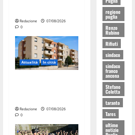
Puglia
protesta: sit-in lunedì 10
regione
agosto
puglia
Redazione
07/08/2026
Renzo
0
Rubino
Rifiuti
sindaco
Attualità
In città
sindaco
franco
ancona
Il Comune di Martina Franca
pubblica il bando alloggi
Stefano
Coletta
ERP 2026: domande dal 26
agosto
taranto
Redazione
07/08/2026
Tares
0
ultime
notizie
Puglia