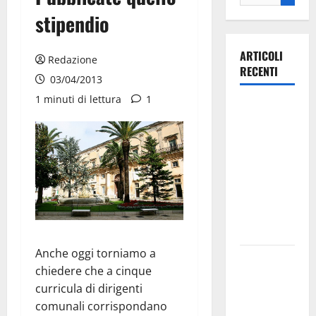
stipendio
ARTICOLI
Redazione
RECENTI
03/04/2013
1 minuti di lettura
1
Ospedale di
Martina
Franca,
Forza Italia
annuncia la
protesta:
sit-in lunedì
10 agosto
Anche oggi torniamo a
Il Comune
chiedere che a cinque
di Martina
curricula di dirigenti
Franca
comunali corrispondano
pubblica il