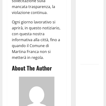
Martina
sollecitazione sulla
Franca
mancata trasparenza, la
investe
violazione continua.
sulle
Ogni giorno lavorativo si
famiglie: in
aprirà, in questo notiziario,
arrivo tre
con questa nostra
seminari
informativa alla città, fino a
dedicati ad
quando il Comune di
adolescenti,
Martina Franca non si
genitori ed
metterà in regola.
empatia
About The Author
Aeronautica
Militare, al
16° Stormo
di Martina
Franca
consegnati
i Baschi Blu