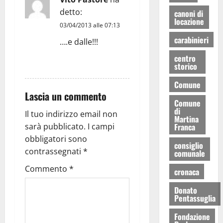
detto:
canoni di
locazione
03/04/2013 alle 07:13
carabinieri
….e dalle!!!
centro
RISPONDI
storico
Comune
Lascia un commento
Comune
di
Il tuo indirizzo email non
Martina
Franca
sarà pubblicato.
I campi
obbligatori sono
consiglio
contrassegnati
*
comunale
Commento
*
cronaca
Donato
Pentassuglia
Fondazione