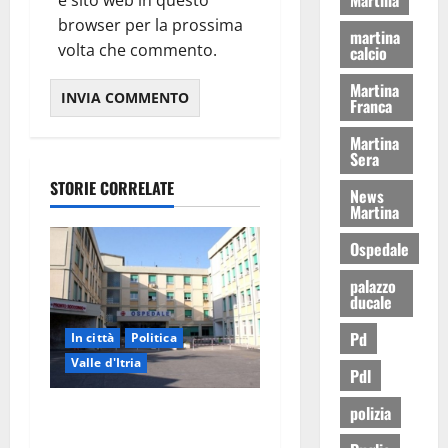
e sito web in questo
browser per la prossima
martina
volta che commento.
calcio
Martina
Franca
Martina
Sera
STORIE CORRELATE
News
Martina
Ospedale
palazzo
ducale
Pd
In città
Politica
Valle d'Itria
Pdl
polizia
Ospedale di Martina Franca,
Forza Italia annuncia la