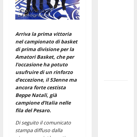
Franca
investe
sulle
famiglie: in
Arriva la prima vittoria
arrivo tre
nel campionato di basket
seminari
di prima divisione per la
dedicati ad
Amatori Basket, che per
adolescenti,
l’occasione ha potuto
genitori ed
usufruire di un rinforzo
empatia
d’eccezione, il 53enne ma
Aeronautica
ancora forte cestista
Militare, al
Beppe Natali, già
16° Stormo
campione d’Italia nelle
di Martina
fila del Pesaro.
Franca
Di seguito il comunicato
consegnati
stampa diffuso dalla
i Baschi Blu