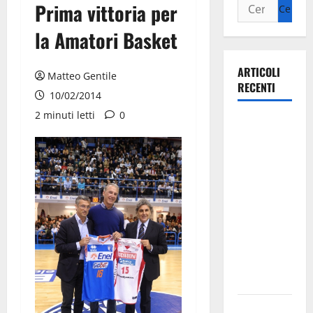
Prima vittoria per
la Amatori Basket
ARTICOLI
Matteo Gentile
RECENTI
10/02/2014
2 minuti letti
0
La gara
ciclistica
dei Giochi
attraversa
Martina
Franca:
ecco le
strade
interessate
e gli orari
Martina