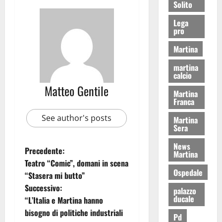
Solito
Lega
pro
Martina
martina
calcio
Matteo Gentile
Martina
Franca
See author's posts
Martina
Sera
News
Precedente:
Martina
Teatro “Comic”, domani in scena
Ospedale
“Stasera mi butto”
Successivo:
palazzo
ducale
“L’Italia e Martina hanno
bisogno di politiche industriali
Pd