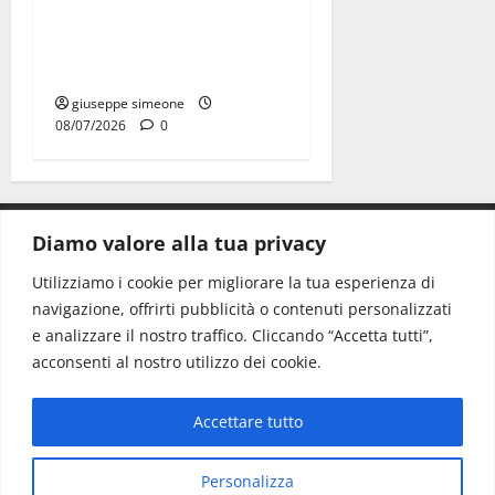
calciatori: il caso che fa
riflettere famiglie e società
sportive
giuseppe simeone
08/07/2026
0
Diamo valore alla tua privacy
CONTATTI.
Utilizziamo i cookie per migliorare la tua esperienza di
navigazione, offrirti pubblicità o contenuti personalizzati
Redazione:
redazione@www.martinasera.it
e analizzare il nostro traffico. Cliccando “Accetta tutti”,
Direttore:
direttore@www.martinasera.it
acconsenti al nostro utilizzo dei cookie.
Info & Commerciale:
info@www.martinasera.it
Accettare tutto
Home
News
Vivere la città
EVENTI
Salute
Il Blog del Direttore
Contatti
Personalizza