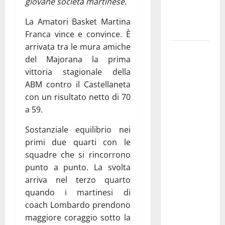
giovane società martinese.
ai 15 nuovi
Fucilieri
La Amatori Basket Martina
dell’Aria
Franca vince e convince. È
arrivata tra le mura amiche
Martina
del Majorana la prima
Franca,
vittoria stagionale della
Marraffa
ABM contro il Castellaneta
attacca
con un risultato netto di 70
Regione e
a 59.
Comune:
“Nuovi
Sostanziale equilibrio nei
medici solo
primi due quarti con le
a
squadre che si rincorrono
novembre.
punto a punto. La svolta
Faremo
arriva nel terzo quarto
accesso agli
quando i martinesi di
atti su Tari,
coach Lombardo prendono
rifiuti e
maggiore coraggio sotto la