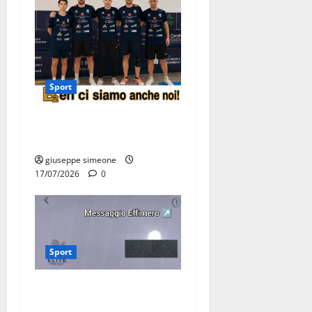
Sport
Olimpia Martina, doppio
salto nei vertici nazionali
giuseppe simeone
17/07/2026
0
Sport
Martina Franca, lettere
effimere ai giovani