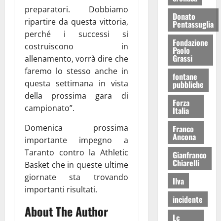
preparatori. Dobbiamo
Donato
ripartire da questa vittoria,
Pentassuglia
perché i successi si
Fondazione
costruiscono in
Paolo
Grassi
allenamento, vorrà dire che
faremo lo stesso anche in
fontane
questa settimana in vista
pubbliche
della prossima gara di
Forza
campionato”.
Italia
Domenica prossima
Franco
Ancona
importante impegno a
Taranto contro la Athletic
Gianfranco
Chiarelli
Basket che in queste ultime
giornate sta trovando
Ilva
importanti risultati.
incidente
About The Author
Lc