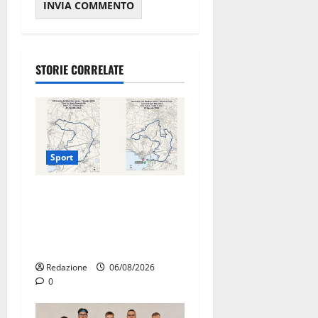
STORIE CORRELATE
Sport
La gara ciclistica dei Giochi
attraversa Martina Franca:
ecco le strade interessate e
gli orari
Redazione
06/08/2026
0