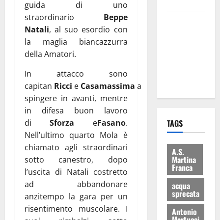
bilancio”
guida di uno
straordinario
Beppe
Martina
Natali
, al suo esordio con
Franca: Il
la maglia biancazzurra
sindaco non
della Amatori.
ha fatto le
scuse alla
In attacco sono
Lillo
capitan
Ricci
e
Casamassima
a
spingere in avanti, mentre
in difesa buon lavoro
di
Sforza
e
Fasano
.
TAGS
Nell’ultimo quarto Mola è
chiamato agli straordinari
A.S.
Martina
sotto canestro, dopo
Franca
l’uscita di Natali costretto
ad abbandonare
acqua
sprecata
anzitempo la gara per un
risentimento muscolare. I
Antonio
Martucci