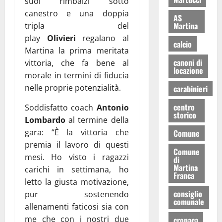
suoi rimbalzi sotto
canestro e una doppia
AS
Martina
tripla del
play
Olivieri
regalano al
calcio
Martina la prima meritata
canoni di
vittoria, che fa bene al
locazione
morale in termini di fiducia
nelle proprie potenzialità.
carabinieri
centro
Soddisfatto coach
Antonio
storico
Lombardo
al termine della
gara: “È la vittoria che
Comune
premia il lavoro di questi
Comune
mesi. Ho visto i ragazzi
di
Martina
carichi in settimana, ho
Franca
letto la giusta motivazione,
consiglio
pur sostenendo
comunale
allenamenti faticosi sia con
me che con i nostri due
cronaca