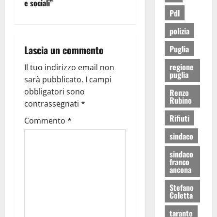
e sociali”
Pdl
polizia
Lascia un commento
Puglia
regione
Il tuo indirizzo email non
puglia
sarà pubblicato.
I campi
obbligatori sono
Renzo
Rubino
contrassegnati
*
Rifiuti
Commento
*
sindaco
sindaco
franco
ancona
Stefano
Coletta
taranto