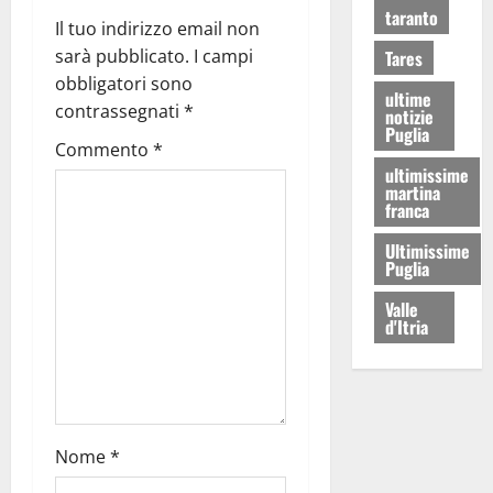
taranto
Il tuo indirizzo email non
sarà pubblicato.
I campi
Tares
obbligatori sono
ultime
contrassegnati
*
notizie
Puglia
Commento
*
ultimissime
martina
franca
Ultimissime
Puglia
Valle
d'Itria
Nome
*