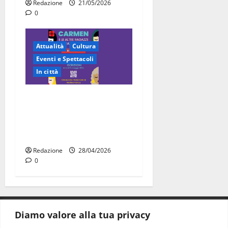
Redazione
21/05/2026
0
Attualità
Cultura
Eventi e Spettacoli
In città
“Carmen e le altre ragazze
straordinarie”: l’opera di
comunità arriva a Martina
Franca
Redazione
28/04/2026
0
Diamo valore alla tua privacy
CONTATTI.