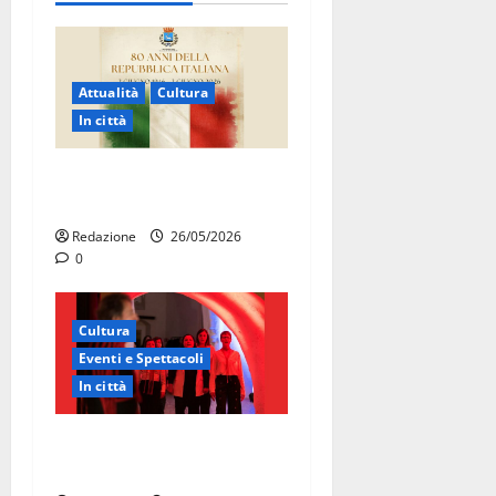
Attualità
Cultura
In città
Martina Franca celebra gli
80 anni della Repubblica
Redazione
26/05/2026
0
Cultura
Eventi e Spettacoli
In città
Martina Franca, la Carmen
diventa opera di comunità