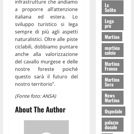
infrastrutture che andiamo
Lc
a proporre all’attenzione
Solito
italiana ed estera. Lo
Lega
sviluppo turistico si lega
pro
sempre di più agli aspetti
Martina
naturalistici. Oltre alle piste
ciclabili, dobbiamo puntare
martina
calcio
anche alla valorizzazione
del cavallo murgese e delle
Martina
Franca
nostre foreste poiché
questo sarà il futuro del
Martina
Sera
nostro territorio”.
News
(Fonte foto: ANSA)
Martina
About The Author
Ospedale
palazzo
ducale