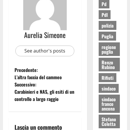
Pd
Pdl
polizia
Aurelia Simeone
Puglia
regione
See author's posts
puglia
Renzo
Rubino
Precedente:
L’altra faccia del cammeo
Rifiuti
Successivo:
sindaco
Carabinieri e NAS, gli esiti di un
controllo a largo raggio
sindaco
franco
ancona
Stefano
Coletta
Lascia un commento