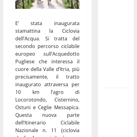
Martina
Franca
investe
E’ stata inaugurata
sulle
stamattina la Ciclovia
famiglie: in
dell’Acqua. Si tratta del
arrivo tre
secondo percorso ciclabile
seminari
europeo sull’Acquedotto
dedicati ad
Pugliese che interessa il
adolescenti,
cuore della Valle d’Itria, più
genitori ed
precisamente, il tratto
empatia
inaugurato attraversa per
10 km l’agro di
Aeronautica
Locorotondo, Cisternino,
Militare, al
Ostuni e Ceglie Messapica.
16° Stormo
Questa nuova parte
di Martina
dell’Itinerario Ciclabile
Franca
Nazionale n. 11 (ciclovia
consegnati