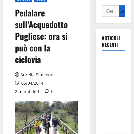
Pedalare
sull’Acquedotto
Pugliese: ora si
ARTICOLI
RECENTI
può con la
ciclovia
La gara
ciclistica
dei Giochi
Aurelia Simeone
attraversa
05/04/2014
Martina
2 minuti letti
0
Franca:
ecco le
strade
interessate
e gli orari