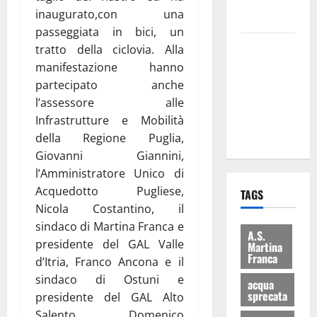
rifiuti e
inaugurato,con una
bilancio”
passeggiata in bici, un
Martina
tratto della ciclovia. Alla
Franca: Il
manifestazione hanno
sindaco non
partecipato anche
ha fatto le
l’assessore alle
scuse alla
Infrastrutture e Mobilità
Lillo
della Regione Puglia,
Giovanni Giannini,
l’Amministratore Unico di
Acquedotto Pugliese,
TAGS
Nicola Costantino, il
sindaco di Martina Franca e
A.S.
presidente del GAL Valle
Martina
Franca
d’Itria, Franco Ancona e il
sindaco di Ostuni e
acqua
sprecata
presidente del GAL Alto
Salento, Domenico