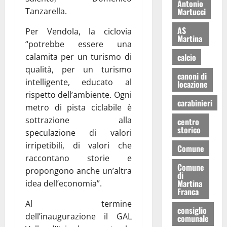
Antonio
Martucci
Tanzarella.
AS
Per Vendola, la ciclovia
Martina
“potrebbe essere una
calcio
calamita per un turismo di
qualità, per un turismo
canoni di
intelligente, educato al
locazione
rispetto dell’ambiente. Ogni
carabinieri
metro di pista ciclabile è
sottrazione alla
centro
storico
speculazione di valori
irripetibili, di valori che
Comune
raccontano storie e
Comune
propongono anche un’altra
di
Martina
idea dell’economia”.
Franca
Al termine
consiglio
dell’inaugurazione il GAL
comunale