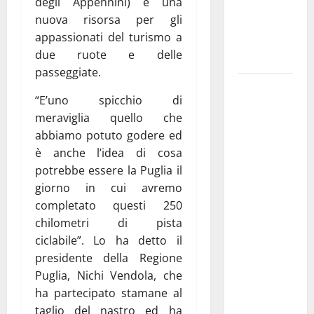
degli Appennini) è una
i Baschi Blu
nuova risorsa per gli
ai 15 nuovi
appassionati del turismo a
Fucilieri
due ruote e delle
dell’Aria
passeggiate.
Martina
“E’uno spicchio di
Franca,
meraviglia quello che
Marraffa
abbiamo potuto godere ed
attacca
è anche l’idea di cosa
Regione e
potrebbe essere la Puglia il
Comune:
giorno in cui avremo
“Nuovi
completato questi 250
medici solo
chilometri di pista
a
ciclabile”. Lo ha detto il
novembre.
presidente della Regione
Faremo
Puglia, Nichi Vendola, che
accesso agli
ha partecipato stamane al
atti su Tari,
taglio del nastro ed ha