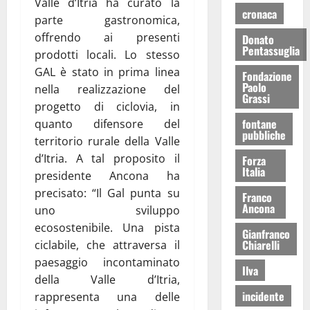
Valle d’Itria ha curato la
cronaca
parte gastronomica,
offrendo ai presenti
Donato
Pentassuglia
prodotti locali. Lo stesso
GAL è stato in prima linea
Fondazione
Paolo
nella realizzazione del
Grassi
progetto di ciclovia, in
fontane
quanto difensore del
pubbliche
territorio rurale della Valle
d’Itria. A tal proposito il
Forza
Italia
presidente Ancona ha
precisato: “Il Gal punta su
Franco
Ancona
uno sviluppo
ecosostenibile. Una pista
Gianfranco
Chiarelli
ciclabile, che attraversa il
paesaggio incontaminato
Ilva
della Valle d’Itria,
incidente
rappresenta una delle