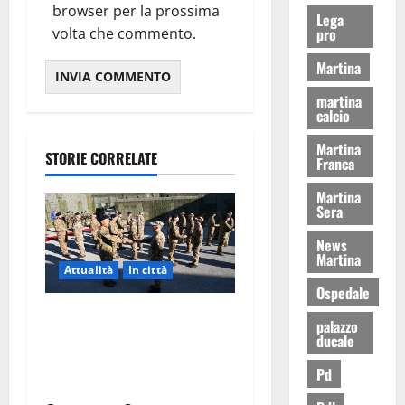
browser per la prossima
Lega
volta che commento.
pro
Martina
martina
calcio
Martina
STORIE CORRELATE
Franca
Martina
Sera
News
Martina
Attualità
In città
Ospedale
Aeronautica Militare, al 16°
palazzo
Stormo di Martina Franca
ducale
consegnati i Baschi Blu ai
Pd
15 nuovi Fucilieri dell’Aria