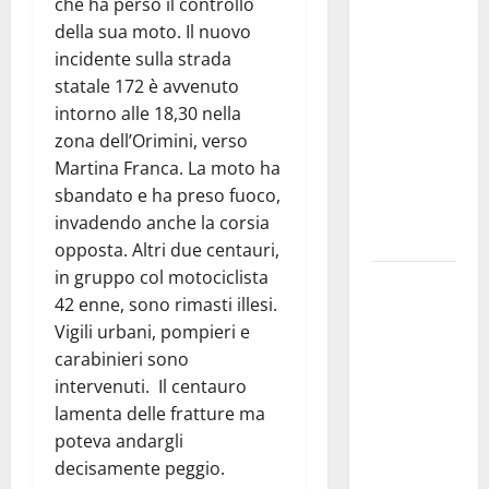
che ha perso il controllo
investe
della sua moto. Il nuovo
sulle
incidente sulla strada
famiglie: in
statale 172 è avvenuto
arrivo tre
intorno alle 18,30 nella
seminari
zona dell’Orimini, verso
dedicati ad
Martina Franca. La moto ha
adolescenti,
sbandato e ha preso fuoco,
genitori ed
invadendo anche la corsia
empatia
opposta. Altri due centauri,
in gruppo col motociclista
Aeronautica
42 enne, sono rimasti illesi.
Militare, al
Vigili urbani, pompieri e
16° Stormo
carabinieri sono
di Martina
intervenuti. Il centauro
Franca
lamenta delle fratture ma
consegnati
poteva andargli
i Baschi Blu
decisamente peggio.
ai 15 nuovi