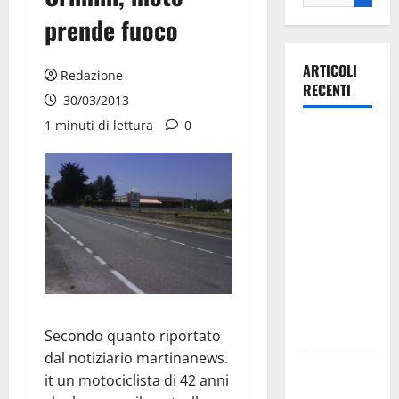
prende fuoco
ARTICOLI
Redazione
RECENTI
30/03/2013
1 minuti di lettura
0
La gara
ciclistica
dei Giochi
attraversa
Martina
Franca:
ecco le
strade
interessate
e gli orari
Secondo quanto riportato
dal notiziario martinanews.
Martina
it un motociclista di 42 anni
Franca