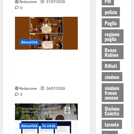
Pdl
Redazione
31/07/2026
0
polizia
Puglia
regione
puglia
Attualità
Renzo
Rubino
Due giovani di Martina
Franca tra le eccellenze
Rifiuti
universitarie italiane:
sindaco
premiate a Montecitorio
sindaco
Redazione
24/07/2026
franco
0
ancona
Stefano
Coletta
taranto
Attualità
In città