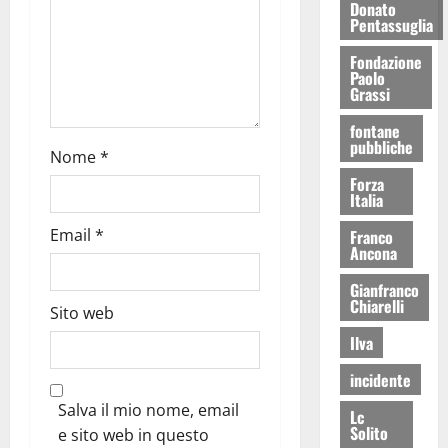
Donato
Pentassuglia
Fondazione
Paolo
Grassi
fontane
pubbliche
Nome
*
Forza
Italia
Email
*
Franco
Ancona
Gianfranco
Chiarelli
Sito web
Ilva
incidente
Salva il mio nome, email
Lc
Solito
e sito web in questo