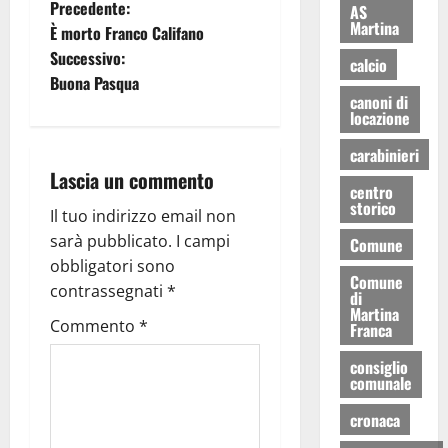
Precedente:
AS
Martina
È morto Franco Califano
Successivo:
calcio
Buona Pasqua
canoni di
locazione
carabinieri
Lascia un commento
centro
storico
Il tuo indirizzo email non
sarà pubblicato.
I campi
Comune
obbligatori sono
Comune
contrassegnati
*
di
Martina
Commento
*
Franca
consiglio
comunale
cronaca