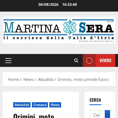
06/08/2026
16:33:41
VIVERE
Home
News
Attualità
Orimini, moto prende fuoco
CERCA
Attualità
Cronaca
News
Orimini, moto