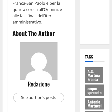
Franca-San Paolo e per la
Martina
quarta corsia all’Orimini, è
Franca: Il
alle fasi finali dell’iter
sindaco non
amministrativo.
ha fatto le
scuse alla
About The Author
Lillo
TAGS
A.S.
Martina
Franca
Redazione
acqua
sprecata
See author's posts
Antonio
Martucci