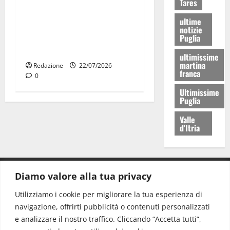
Tares
Parcheggi a Martina Franca,
ultime
cambia tutto: abbonamenti
notizie
online sul nuovo portale
Puglia
Muvin
ultimissime
martina
Redazione
22/07/2026
franca
0
Ultimissime
Puglia
Valle
d'Itria
Diamo valore alla tua privacy
CONTATTI.
Utilizziamo i cookie per migliorare la tua esperienza di
navigazione, offrirti pubblicità o contenuti personalizzati
Redazione:
redazione@www.martinasera.it
e analizzare il nostro traffico. Cliccando “Accetta tutti”,
Direttore:
direttore@www.martinasera.it