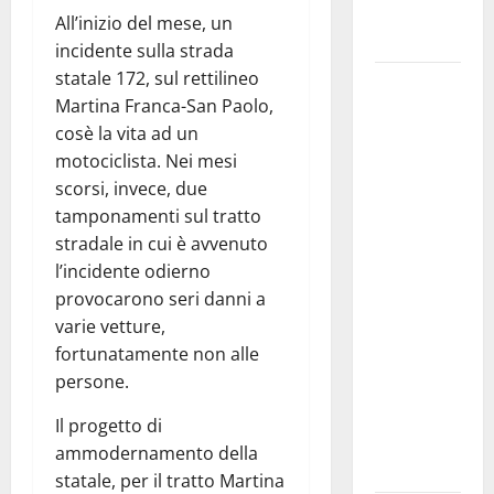
Fucilieri
All’inizio del mese, un
dell’Aria
incidente sulla strada
statale 172, sul rettilineo
Martina
Martina Franca-San Paolo,
Franca,
cosè la vita ad un
Marraffa
motociclista. Nei mesi
attacca
scorsi, invece, due
Regione e
tamponamenti sul tratto
Comune:
stradale in cui è avvenuto
“Nuovi
l’incidente odierno
medici solo
provocarono seri danni a
a
varie vetture,
novembre.
fortunatamente non alle
Faremo
persone.
accesso agli
atti su Tari,
Il progetto di
rifiuti e
ammodernamento della
bilancio”
statale, per il tratto Martina