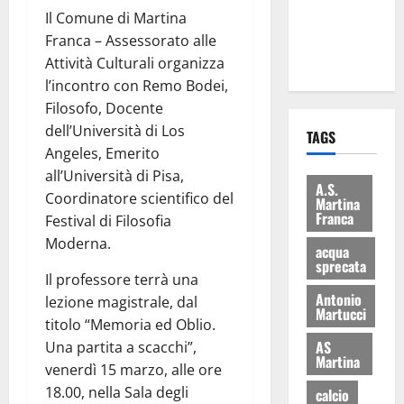
ai 15 nuovi
Il Comune di Martina
Fucilieri
Franca – Assessorato alle
dell’Aria
Attività Culturali organizza
l’incontro con Remo Bodei,
Filosofo, Docente
dell’Università di Los
TAGS
Angeles, Emerito
all’Università di Pisa,
A.S.
Coordinatore scientifico del
Martina
Franca
Festival di Filosofia
Moderna.
acqua
sprecata
Il professore terrà una
Antonio
lezione magistrale, dal
Martucci
titolo “Memoria ed Oblio.
AS
Una partita a scacchi”,
Martina
venerdì 15 marzo, alle ore
18.00, nella Sala degli
calcio