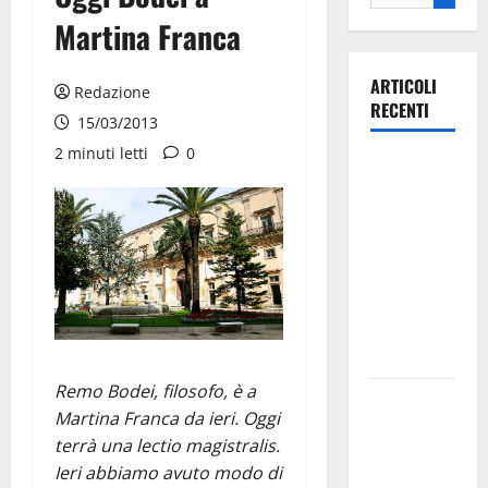
Martina Franca
ARTICOLI
Redazione
RECENTI
15/03/2013
2 minuti letti
0
Ospedale di
Martina
Franca,
Forza Italia
annuncia la
protesta:
sit-in lunedì
10 agosto
Remo Bodei, filosofo, è a
Il Comune
Martina Franca da ieri. Oggi
di Martina
terrà una lectio magistralis.
Franca
Ieri abbiamo avuto modo di
pubblica il