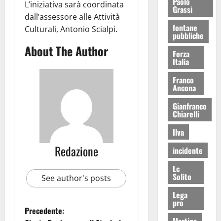
Paolo
L’iniziativa sarà coordinata
Grassi
dall’assessore alle Attività
fontane
Culturali, Antonio Scialpi.
pubbliche
About The Author
Forza
Italia
Franco
Ancona
Gianfranco
Chiarelli
Ilva
Redazione
incidente
Lc
Solito
See author's posts
Lega
pro
Precedente:
Martina