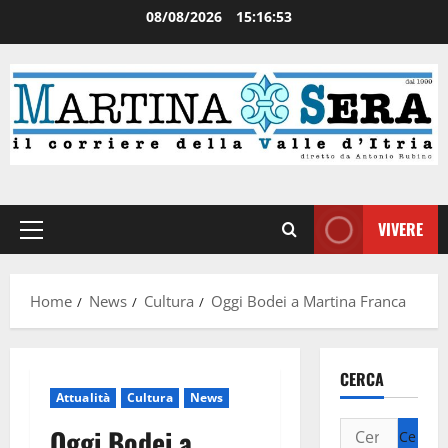
08/08/2026
15:16:54
VIVERE
Home
News
Cultura
Oggi Bodei a Martina Franca
CERCA
Attualità
Cultura
News
Oggi Bodei a