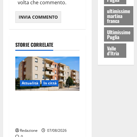
volta che commento.
ultimissime
martina
franca
Ultimissime
Puglia
STORIE CORRELATE
Valle
d'Itria
Attualità
In città
Il Comune di Martina Franca
pubblica il bando alloggi
ERP 2026: domande dal 26
agosto
Redazione
07/08/2026
0