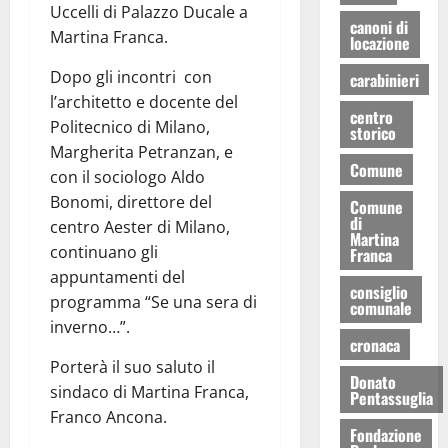
Uccelli di Palazzo Ducale a
canoni di
Martina Franca.
locazione
Dopo gli incontri con
carabinieri
l’architetto e docente del
centro
Politecnico di Milano,
storico
Margherita Petranzan, e
Comune
con il sociologo Aldo
Bonomi, direttore del
Comune
di
centro Aester di Milano,
Martina
continuano gli
Franca
appuntamenti del
consiglio
programma “Se una sera di
comunale
inverno…”.
cronaca
Porterà il suo saluto il
Donato
sindaco di Martina Franca,
Pentassuglia
Franco Ancona.
Fondazione