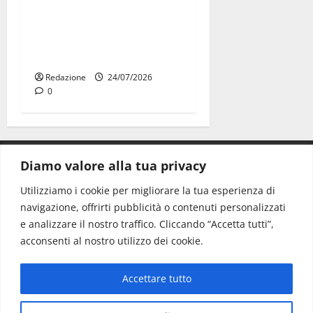
Due giovani di Martina
Franca tra le eccellenze
universitarie italiane:
premiate a Montecitorio
Redazione
24/07/2026
0
Diamo valore alla tua privacy
CONTATTI.
Utilizziamo i cookie per migliorare la tua esperienza di
navigazione, offrirti pubblicità o contenuti personalizzati
Redazione:
redazione@www.martinasera.it
e analizzare il nostro traffico. Cliccando “Accetta tutti”,
Direttore:
direttore@www.martinasera.it
acconsenti al nostro utilizzo dei cookie.
Info & Commerciale:
info@www.martinasera.it
Accettare tutto
Home
News
Vivere la città
EVENTI
Salute