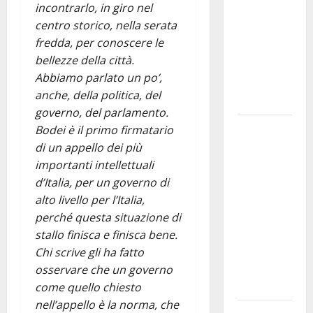
incontrarlo, in giro nel
bando
centro storico, nella serata
alloggi ERP
fredda, per conoscere le
2026:
bellezze della città.
domande
Abbiamo parlato un po’,
dal 26
anche, della politica, del
agosto
governo, del parlamento.
La gara
Bodei è il primo firmatario
ciclistica
di un appello dei più
dei Giochi
importanti intellettuali
attraversa
d’Italia, per un governo di
Martina
alto livello per l’Italia,
Franca:
perché questa situazione di
ecco le
stallo finisca e finisca bene.
strade
Chi scrive gli ha fatto
interessate
osservare che un governo
e gli orari
come quello chiesto
nell’appello è la norma, che