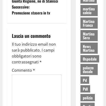
Giunta Regione, no di Stanisci
Successivo:
martina
calcio
Promozione stasera in tv
Martina
Franca
Martina
Lascia un commento
Sera
Il tuo indirizzo email non
News
Martina
sarà pubblicato.
I campi
obbligatori sono
Ospedale
contrassegnati
*
palazzo
Commento
*
ducale
Pd
Pdl
polizia