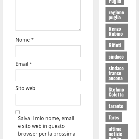
Puglia
regione
puglia
Renzo
Rubino
Nome
*
Rifiuti
sindaco
Email
*
sindaco
franco
ancona
Sito web
Stefano
Coletta
taranto
Tares
Salva il mio nome, email
e sito web in questo
ultime
notizie
browser per la prossima
Puglia