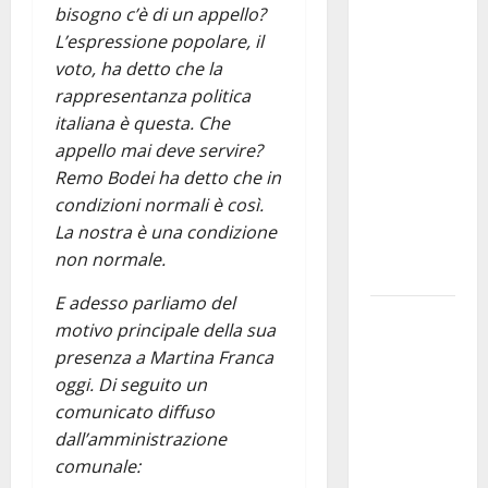
Martina
bisogno c’è di un appello?
Franca
L’espressione popolare, il
investe
voto, ha detto che la
sulle
rappresentanza politica
famiglie: in
italiana è questa. Che
arrivo tre
appello mai deve servire?
seminari
Remo Bodei ha detto che in
dedicati ad
condizioni normali è così.
adolescenti,
La nostra è una condizione
genitori ed
non normale.
empatia
E adesso parliamo del
Aeronautica
motivo principale della sua
Militare, al
presenza a Martina Franca
16° Stormo
oggi. Di seguito un
di Martina
comunicato diffuso
Franca
dall’amministrazione
consegnati
comunale:
i Baschi Blu