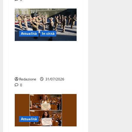
Attualità
In città
Aeronautica Militare, al 16°
Stormo di Martina Franca
consegnati i Baschi Blu ai
15 nuovi Fucilieri dell’Aria
Redazione
31/07/2026
0
Attualità