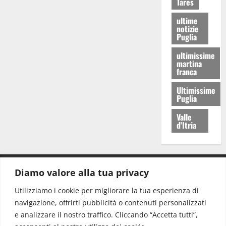
Tares
ultime
notizie
Puglia
ultimissime
martina
franca
Ultimissime
Puglia
Valle
d'Itria
Diamo valore alla tua privacy
CONTATTI.
Utilizziamo i cookie per migliorare la tua esperienza di
navigazione, offrirti pubblicità o contenuti personalizzati
Redazione:
redazione@www.martinasera.it
e analizzare il nostro traffico. Cliccando “Accetta tutti”,
Direttore:
direttore@www.martinasera.it