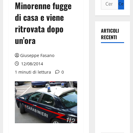
Minorenne fugge
di casa e viene
ritrovata dopo
ARTICOLI
RECENTI
un’ora
Martina
Giuseppe Fasano
Franca
12/08/2014
investe
1 minuti di lettura
0
sulle
famiglie: in
arrivo tre
seminari
dedicati ad
adolescenti,
genitori ed
empatia