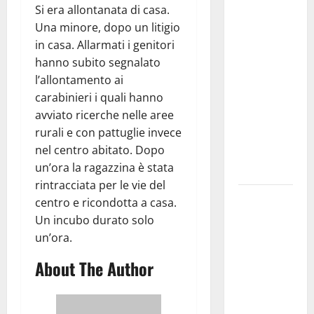
Si era allontanata di casa.
Aeronautica
Una minore, dopo un litigio
Militare, al
in casa. Allarmati i genitori
16° Stormo
hanno subito segnalato
di Martina
l’allontamento ai
Franca
carabinieri i quali hanno
consegnati
avviato ricerche nelle aree
i Baschi Blu
rurali e con pattuglie invece
ai 15 nuovi
nel centro abitato. Dopo
Fucilieri
un’ora la ragazzina è stata
dell’Aria
rintracciata per le vie del
Martina
centro e ricondotta a casa.
Franca,
Un incubo durato solo
Marraffa
un’ora.
attacca
About The Author
Regione e
Comune:
“Nuovi