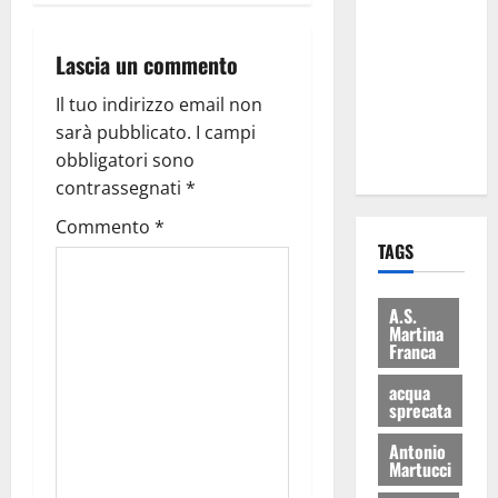
le
eccellenze
Lascia un commento
universitarie
italiane:
Il tuo indirizzo email non
premiate a
sarà pubblicato.
I campi
Montecitorio
obbligatori sono
contrassegnati
*
Commento
*
TAGS
A.S.
Martina
Franca
acqua
sprecata
Antonio
Martucci