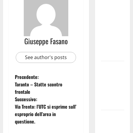
medici solo
a
novembre.
Faremo
accesso agli
Giuseppe Fasano
atti su Tari,
rifiuti e
bilancio”
See author's posts
Martina
Franca: Il
Precedente:
sindaco non
Taranto – Statte scontro
ha fatto le
frontale
scuse alla
Successivo:
Lillo
Via Trento: l’UTC si esprime sull’
esproprio dell’area in
Due giovani
questione.
di Martina
Franca tra