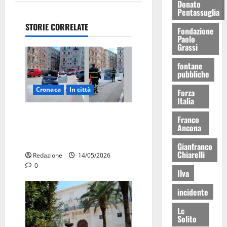
Donato
Pentassuglia
STORIE CORRELATE
Fondazione
Paolo
Grassi
fontane
pubbliche
Cronaca
In città
Forza
Italia
Auto in fiamme,
Franco
Ancona
intervengono i Vigili del
Fuoco
Gianfranco
Chiarelli
Redazione
14/05/2026
0
Ilva
incidente
Lc
Solito