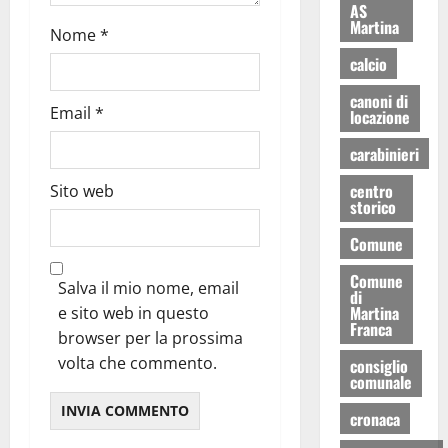
AS
Martina
Nome
*
calcio
canoni di
Email
*
locazione
carabinieri
centro
Sito web
storico
Comune
Comune
Salva il mio nome, email
di
Martina
e sito web in questo
Franca
browser per la prossima
volta che commento.
consiglio
comunale
cronaca