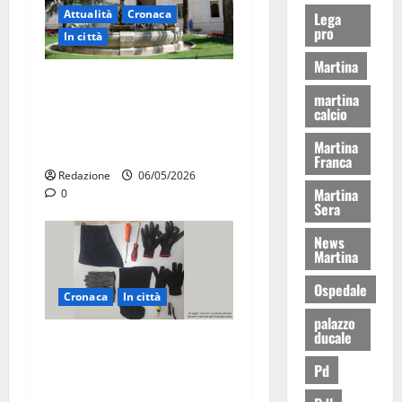
Attualità
Cronaca
Lega
pro
In città
Martina
Martina Franca, presunte
martina
tangenti sul verde pubblico:
calcio
la Procura chiede il carcere
Martina
per un funzionario
Franca
Redazione
06/05/2026
Martina
0
Sera
News
Martina
Ospedale
Cronaca
In città
palazzo
ducale
Martina Franca, sorpresi in
casa con la refurtiva:
Pd
quattro arresti