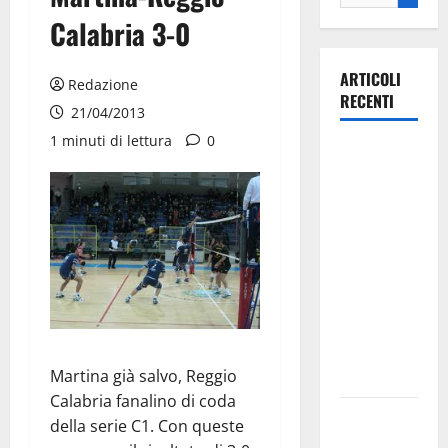
Calabria 3-0
ARTICOLI
Redazione
RECENTI
21/04/2013
1 minuti di lettura
0
La gara
ciclistica
dei Giochi
attraversa
Martina
Franca:
ecco le
strade
interessate
Martina già salvo, Reggio
e gli orari
Calabria fanalino di coda
Martina
della serie C1. Con queste
Franca