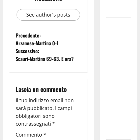
Fucilieri
dell’Aria
See author's posts
Martina
Franca,
Precedente:
Marraffa
Arzanese-Martina 0-1
attacca
Successivo:
Regione e
Scauri-Martina 69-63. E ora?
Comune:
“Nuovi
medici solo
a
Lascia un commento
novembre.
Il tuo indirizzo email non
Faremo
sarà pubblicato.
I campi
accesso agli
obbligatori sono
atti su Tari,
contrassegnati
*
rifiuti e
bilancio”
Commento
*