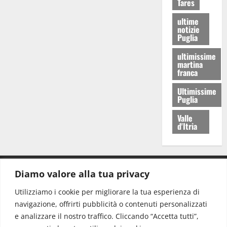
Tares
ultime
notizie
Puglia
ultimissime
martina
franca
Ultimissime
Puglia
Valle
d'Itria
Diamo valore alla tua privacy
CONTATTI.
Utilizziamo i cookie per migliorare la tua esperienza di
navigazione, offrirti pubblicità o contenuti personalizzati
Redazione:
redazione@www.martinasera.it
e analizzare il nostro traffico. Cliccando “Accetta tutti”,
Direttore:
direttore@www.martinasera.it