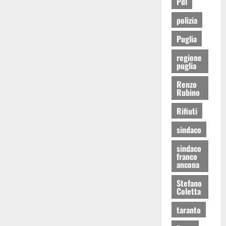
Pdl
polizia
Puglia
regione
puglia
Renzo
Rubino
Rifiuti
sindaco
sindaco
franco
ancona
Stefano
Coletta
taranto