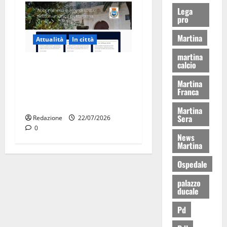
Lega
pro
Martina
Attualità
In città
martina
calcio
Parcheggi a Martina Franca,
cambia tutto: abbonamenti
Martina
online sul nuovo portale
Franca
Muvin
Martina
Sera
Redazione
22/07/2026
0
News
Martina
Ospedale
palazzo
ducale
Pd