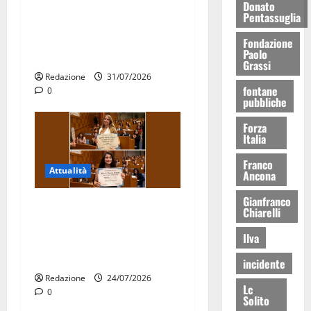
Aeronautica Militare, al 16°
Donato
Pentassuglia
Stormo di Martina Franca
consegnati i Baschi Blu ai
Fondazione
Paolo
15 nuovi Fucilieri dell’Aria
Grassi
Redazione
31/07/2026
fontane
0
pubbliche
Forza
Italia
Franco
Attualità
Ancona
Gianfranco
Due giovani di Martina
Chiarelli
Franca tra le eccellenze
Ilva
universitarie italiane:
premiate a Montecitorio
incidente
Redazione
24/07/2026
Lc
0
Solito