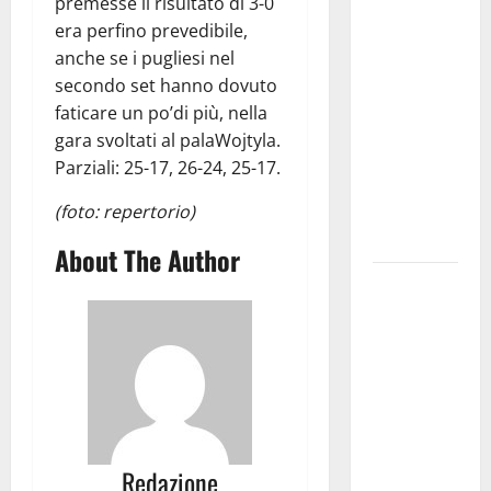
premesse il risultato di 3-0
investe
era perfino prevedibile,
sulle
anche se i pugliesi nel
famiglie: in
secondo set hanno dovuto
arrivo tre
faticare un po’di più, nella
seminari
gara svoltati al palaWojtyla.
dedicati ad
Parziali: 25-17, 26-24, 25-17.
adolescenti,
(foto: repertorio)
genitori ed
empatia
About The Author
Aeronautica
Militare, al
16° Stormo
di Martina
Franca
consegnati
i Baschi Blu
Redazione
ai 15 nuovi