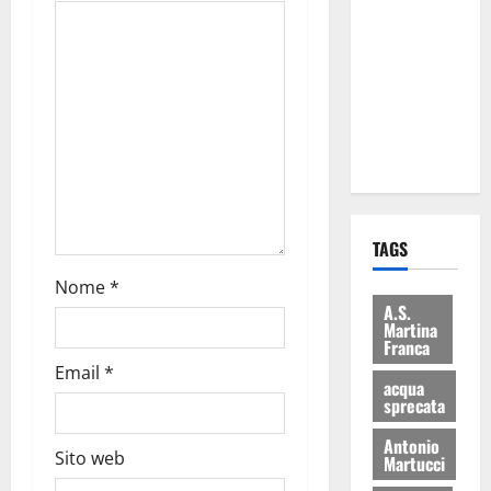
Martina
Franca: Il
sindaco non
ha fatto le
scuse alla
Lillo
TAGS
Nome
*
A.S.
Martina
Franca
Email
*
acqua
sprecata
Antonio
Sito web
Martucci