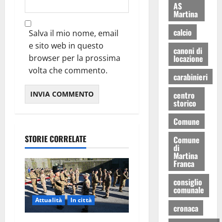
AS
Martina
calcio
Salva il mio nome, email
e sito web in questo
canoni di
locazione
browser per la prossima
volta che commento.
carabinieri
centro
storico
Comune
STORIE CORRELATE
Comune
di
Martina
Franca
consiglio
comunale
Attualità
In città
cronaca