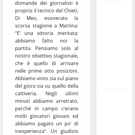
domande dei giornalisti è
Martina
proprio il tecnico del Chieti,
Franca
Di Meo, esonerato la
investe
scorsa stagione a Martina:
sulle
“E’ una vittoria meritata:
famiglie: in
abbiamo fatto noi la
arrivo tre
partita. Pensiamo solo al
seminari
nostro obiettivo stagionale,
dedicati ad
che è quello di arrivare
adolescenti,
nelle prime otto posizioni.
genitori ed
Abbiamo vinto sia sul piano
empatia
del gioco sia su quello della
cattiveria. Negli ultimi
Aeronautica
minuti abbiamo arretrato,
Militare, al
perché in campo c’erano
16° Stormo
molti giocatori giovani ed
di Martina
abbiamo pagato un po’ di
Franca
inesperienza”. Un giudizio
consegnati