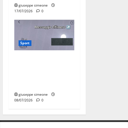
giuseppe simeone
17/07/2026
0
Sport
Martina Franca, lettere
effimere ai giovani
calciatori: il caso che fa
riflettere famiglie e società
sportive
giuseppe simeone
08/07/2026
0