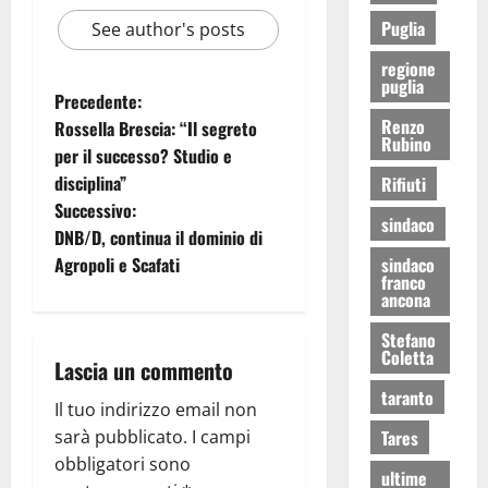
Puglia
See author's posts
regione
puglia
Precedente:
Renzo
Rossella Brescia: “Il segreto
Rubino
per il successo? Studio e
disciplina”
Rifiuti
Successivo:
sindaco
DNB/D, continua il dominio di
Agropoli e Scafati
sindaco
franco
ancona
Stefano
Coletta
Lascia un commento
taranto
Il tuo indirizzo email non
sarà pubblicato.
I campi
Tares
obbligatori sono
ultime