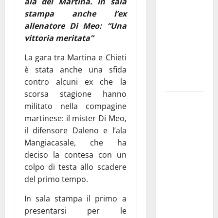
ala del Martina. In sala
pubblica il
stampa anche l’ex
bando
allenatore Di Meo: “Una
alloggi ERP
vittoria meritata”
2026:
domande
La gara tra Martina e Chieti
dal 26
è stata anche una sfida
agosto
contro alcuni ex che la
scorsa stagione hanno
La gara
militato nella compagine
ciclistica
martinese: il mister Di Meo,
dei Giochi
il difensore Daleno e l’ala
attraversa
Mangiacasale, che ha
Martina
deciso la contesa con un
Franca:
colpo di testa allo scadere
ecco le
del primo tempo.
strade
interessate
In sala stampa il primo a
e gli orari
presentarsi per le