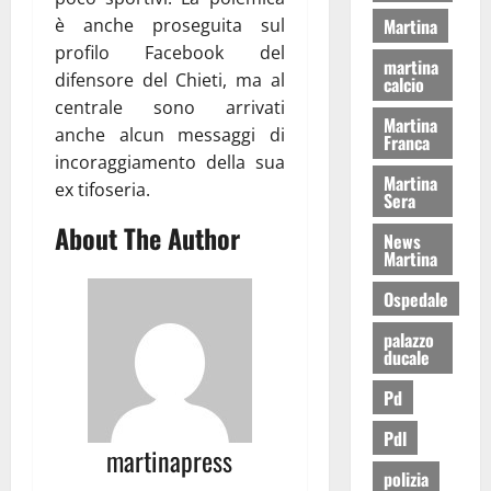
è anche proseguita sul
Martina
profilo Facebook del
martina
difensore del Chieti, ma al
calcio
centrale sono arrivati
Martina
anche alcun messaggi di
Franca
incoraggiamento della sua
Martina
ex tifoseria.
Sera
About The Author
News
Martina
Ospedale
palazzo
ducale
Pd
Pdl
martinapress
polizia