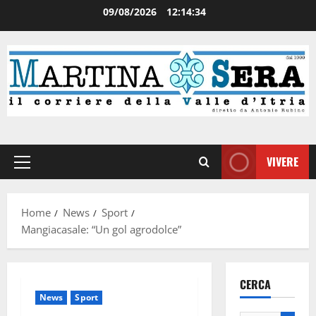
09/08/2026
12:14:34
VIVERE
Home
News
Sport
Mangiacasale: “Un gol agrodolce”
CERCA
News
Sport