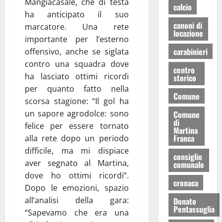
Mangiacasale, che di testa
calcio
ha anticipato il suo
canoni di
marcatore. Una rete
locazione
importante per l’esterno
carabinieri
offensivo, anche se siglata
contro una squadra dove
centro
ha lasciato ottimi ricordi
storico
per quanto fatto nella
Comune
scorsa stagione: “Il gol ha
un sapore agrodolce: sono
Comune
di
felice per essere tornato
Martina
Franca
alla rete dopo un periodo
difficile, ma mi dispiace
consiglio
aver segnato al Martina,
comunale
dove ho ottimi ricordi”.
cronaca
Dopo le emozioni, spazio
all’analisi della gara:
Donato
Pentassuglia
“Sapevamo che era una