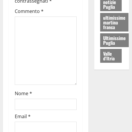
contrassegnati
*
notizie
Puglia
Commento
*
ultimissime
martina
franca
Ultimissime
Puglia
Valle
d'Itria
Nome
*
Email
*