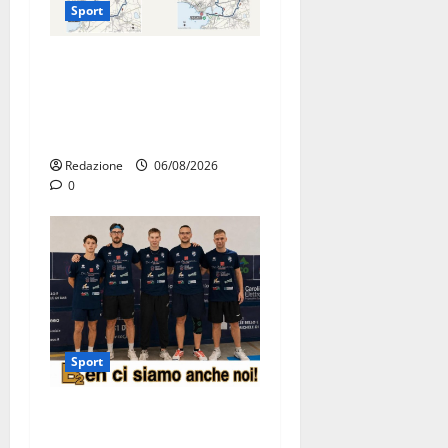
Sport
La gara ciclistica dei Giochi
attraversa Martina Franca:
ecco le strade interessate e
gli orari
Redazione
06/08/2026
0
Sport
Olimpia Martina, doppio
salto nei vertici nazionali