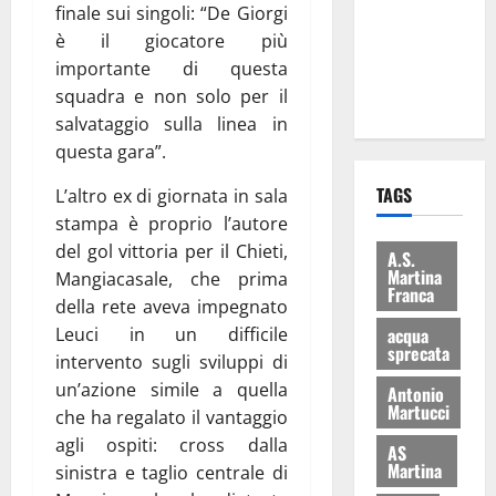
finale sui singoli: “De Giorgi
i Baschi Blu
è il giocatore più
ai 15 nuovi
importante di questa
Fucilieri
squadra e non solo per il
dell’Aria
salvataggio sulla linea in
questa gara”.
TAGS
L’altro ex di giornata in sala
stampa è proprio l’autore
del gol vittoria per il Chieti,
A.S.
Martina
Mangiacasale, che prima
Franca
della rete aveva impegnato
Leuci in un difficile
acqua
sprecata
intervento sugli sviluppi di
un’azione simile a quella
Antonio
Martucci
che ha regalato il vantaggio
agli ospiti: cross dalla
AS
Martina
sinistra e taglio centrale di