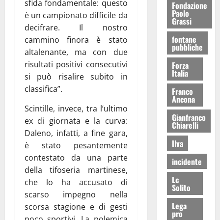
sfida fondamentale: questo
Fondazione
Paolo
è un campionato difficile da
Grassi
decifrare. Il nostro
fontane
cammino finora è stato
pubbliche
altalenante, ma con due
risultati positivi consecutivi
Forza
Italia
si può risalire subito in
classifica”.
Franco
Ancona
Scintille, invece, tra l’ultimo
Gianfranco
ex di giornata e la curva:
Chiarelli
Daleno, infatti, a fine gara,
Ilva
è stato pesantemente
contestato da una parte
incidente
della tifoseria martinese,
Lc
che lo ha accusato di
Solito
scarso impegno nella
Lega
scorsa stagione e di gesti
pro
poco sportivi. La polemica