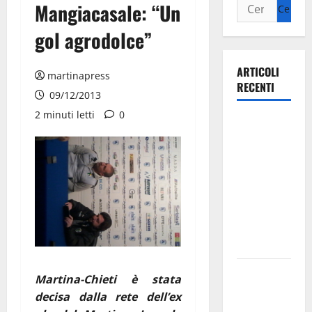
Mangiacasale: “Un
gol agrodolce”
ARTICOLI
martinapress
RECENTI
09/12/2013
2 minuti letti
0
Ospedale di
Martina
Franca,
Forza Italia
annuncia la
protesta:
sit-in lunedì
10 agosto
Il Comune
Martina-Chieti è stata
di Martina
decisa dalla rete dell’ex
Franca