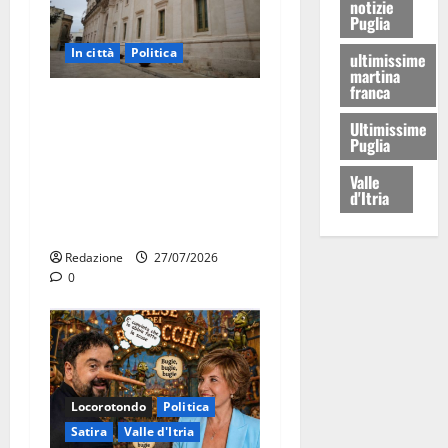
notizie
Puglia
In città
Politica
ultimissime
martina
franca
Martina Franca, Marraffa
Ultimissime
attacca Regione e Comune:
Puglia
“Nuovi medici solo a
novembre. Faremo accesso
Valle
d'Itria
agli atti su Tari, rifiuti e
bilancio”
Redazione
27/07/2026
0
Locorotondo
Politica
Satira
Valle d'Itria