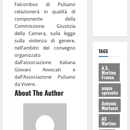
Falconibus di Pulsano
i Baschi Blu
relazionerà in qualità di
ai 15 nuovi
componente della
Fucilieri
Commissione Giustizia
dell’Aria
della Camera, sulla legge
sulla violenza di genere,
nell’ambito del convegno
TAGS
organizzato
dall’associazione Italiana
A.S.
Giovani Avvocati e
Martina
dall’Associazione Pulsano
Franca
da Vivere.
acqua
About The Author
sprecata
Antonio
Martucci
AS
Martina