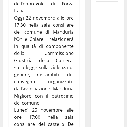
dell’onorevole di Forza
Martina
Italia:
Franca
Oggi 22 novembre alle ore
investe
17:30 nella sala consiliare
sulle
del comune di Manduria
famiglie: in
l’On.le Chiarelli relazionerà
arrivo tre
in qualità di componente
seminari
della Commissione
dedicati ad
Giustizia della Camera,
adolescenti,
sulla legge sulla violenza di
genitori ed
genere, nell’ambito del
empatia
convegno organizzato
dall’associazione Manduria
Aeronautica
Migliore con il patrocinio
Militare, al
del comune.
16° Stormo
Lunedì 25 novembre alle
di Martina
ore 17:00 nella sala
Franca
consiliare del castello De
consegnati