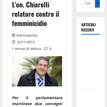
L’on. Chiarelli
relatore contro il
femminicidio
ARTICOLI
RECENTI
martinapress
Ospedale di
22/11/2013
Martina
1 minuti di lettura
0
Franca,
Forza Italia
annuncia la
protesta:
sit-in lunedì
10 agosto
Il Comune
Per il parlamentare
di Martina
martinese due convegni
Franca