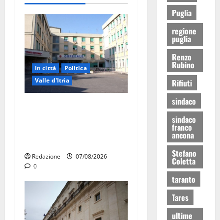
Puglia
regione
puglia
Renzo
Rubino
In città
Politica
Valle d'Itria
Rifiuti
sindaco
Ospedale di Martina Franca,
Forza Italia annuncia la
sindaco
franco
protesta: sit-in lunedì 10
ancona
agosto
Stefano
Redazione
07/08/2026
Coletta
0
taranto
Tares
ultime