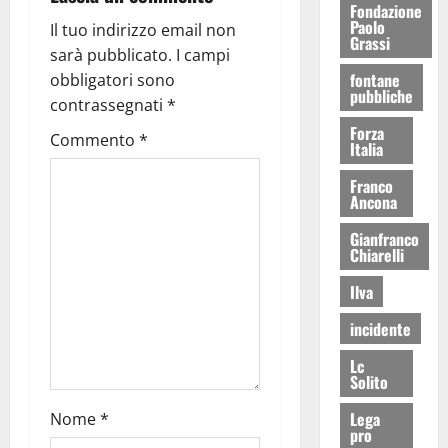
Fondazione
Paolo
Il tuo indirizzo email non
Grassi
sarà pubblicato.
I campi
fontane
obbligatori sono
pubbliche
contrassegnati
*
Forza
Commento
*
Italia
Franco
Ancona
Gianfranco
Chiarelli
Ilva
incidente
Lc
Solito
Lega
Nome
*
pro