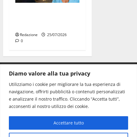
Martina Franca: Il sindaco
non ha fatto le scuse alla
Lillo
Redazione
25/07/2026
0
Diamo valore alla tua privacy
CONTATTI.
Utilizziamo i cookie per migliorare la tua esperienza di
navigazione, offrirti pubblicità o contenuti personalizzati
Redazione:
redazione@www.martinasera.it
e analizzare il nostro traffico. Cliccando “Accetta tutti”,
Direttore:
direttore@www.martinasera.it
acconsenti al nostro utilizzo dei cookie.
Info & Commerciale:
info@www.martinasera.it
Accettare tutto
Home
News
Vivere la città
EVENTI
Salute