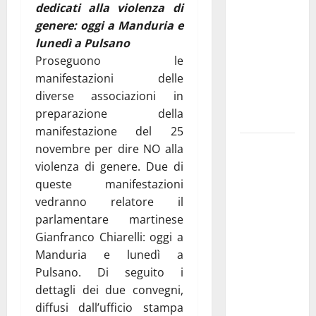
dedicati alla violenza di
pubblica il
genere: oggi a Manduria e
bando
lunedì a Pulsano
alloggi ERP
Proseguono le
2026:
manifestazioni delle
domande
diverse associazioni in
dal 26
preparazione della
agosto
manifestazione del 25
La gara
novembre per dire NO alla
ciclistica
violenza di genere. Due di
dei Giochi
queste manifestazioni
attraversa
vedranno relatore il
Martina
parlamentare martinese
Franca:
Gianfranco Chiarelli: oggi a
ecco le
Manduria e lunedì a
strade
Pulsano. Di seguito i
interessate
dettagli dei due convegni,
e gli orari
diffusi dall’ufficio stampa