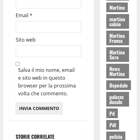
Martina
Email
*
martina
calcio
Martina
Sito web
Franca
Martina
Sera
News
Salva il mio nome, email
Martina
e sito web in questo
Ospedale
browser per la prossima
volta che commento.
palazzo
ducale
Pd
Pdl
STORIE CORRELATE
polizia