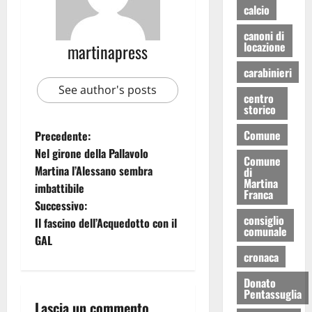
calcio
canoni di
locazione
martinapress
carabinieri
See author's posts
centro
storico
Comune
Precedente:
Nel girone della Pallavolo
Comune
Martina l’Alessano sembra
di
Martina
imbattibile
Franca
Successivo:
consiglio
Il fascino dell’Acquedotto con il
comunale
GAL
cronaca
Donato
Pentassuglia
Lascia un commento