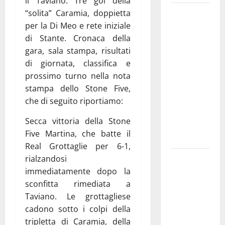
il Taviano. Tre gol della
Martina
“solita” Caramia, doppietta
Franca
per la Di Meo e rete iniziale
investe
di Stante. Cronaca della
sulle
gara, sala stampa, risultati
famiglie: in
di giornata, classifica e
arrivo tre
prossimo turno nella nota
seminari
stampa dello Stone Five,
dedicati ad
che di seguito riportiamo:
adolescenti,
Secca vittoria della Stone
genitori ed
Five Martina, che batte il
empatia
Real Grottaglie per 6-1,
Aeronautica
rialzandosi
Militare, al
immediatamente dopo la
16° Stormo
sconfitta rimediata a
di Martina
Taviano. Le grottagliese
Franca
cadono sotto i colpi della
consegnati
tripletta di Caramia, della