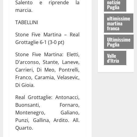
notizie
Salento e riprende la
Puglia
marcia.
ultimissime
TABELLINI
martina
franca
Stone Five Martina – Real
Ultimissime
Grottaglie 6-1 (3-0 pt)
Puglia
Stone Five Martina: Eletti,
Valle
d'Itria
D’arconso, Stante, Laneve,
Carrieri, Di Meo, Pontrelli,
Franco, Caramia, Velasevic,
Di Gioia.
Real Grottaglie: Antonacci,
Buonsanti, Fornaro,
Montenegro, Galiano,
Punzi, Gallina, Ardito. All.
Quarto.