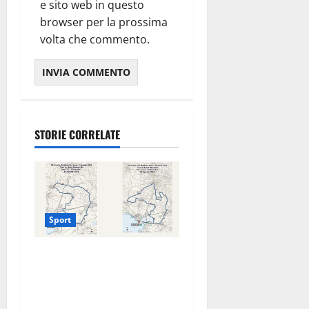
e sito web in questo
browser per la prossima
volta che commento.
STORIE CORRELATE
Sport
La gara ciclistica dei Giochi
attraversa Martina Franca:
ecco le strade interessate e
gli orari