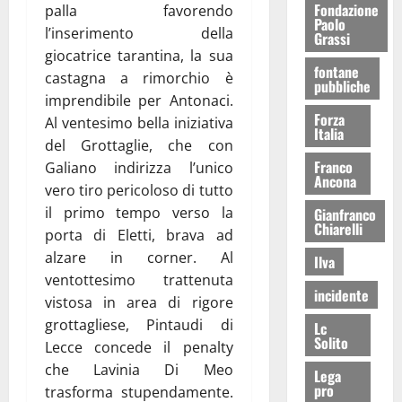
Fondazione
palla favorendo
Paolo
l’inserimento della
Grassi
giocatrice tarantina, la sua
fontane
castagna a rimorchio è
pubbliche
imprendibile per Antonaci.
Forza
Al ventesimo bella iniziativa
Italia
del Grottaglie, che con
Franco
Galiano indirizza l’unico
Ancona
vero tiro pericoloso di tutto
il primo tempo verso la
Gianfranco
Chiarelli
porta di Eletti, brava ad
alzare in corner. Al
Ilva
ventottesimo trattenuta
incidente
vistosa in area di rigore
grottagliese, Pintaudi di
Lc
Solito
Lecce concede il penalty
che Lavinia Di Meo
Lega
pro
trasforma stupendamente.