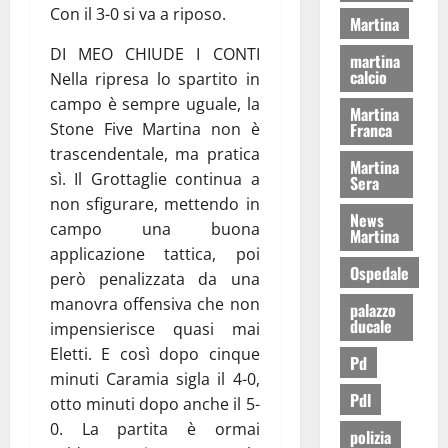
Con il 3-0 si va a riposo.
Martina
DI MEO CHIUDE I CONTI
martina
calcio
Nella ripresa lo spartito in
campo è sempre uguale, la
Martina
Franca
Stone Five Martina non è
trascendentale, ma pratica
Martina
sì. Il Grottaglie continua a
Sera
non sfigurare, mettendo in
News
campo una buona
Martina
applicazione tattica, poi
Ospedale
però penalizzata da una
manovra offensiva che non
palazzo
ducale
impensierisce quasi mai
Eletti. E così dopo cinque
Pd
minuti Caramia sigla il 4-0,
Pdl
otto minuti dopo anche il 5-
0. La partita è ormai
polizia