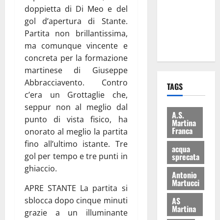
i Baschi Blu
doppietta di Di Meo e del
ai 15 nuovi
gol d’apertura di Stante.
Fucilieri
Partita non brillantissima,
dell’Aria
ma comunque vincente e
concreta per la formazione
martinese di Giuseppe
Abbracciavento. Contro
TAGS
c’era un Grottaglie che,
seppur non al meglio dal
A.S.
punto di vista fisico, ha
Martina
Franca
onorato al meglio la partita
fino all’ultimo istante. Tre
acqua
sprecata
gol per tempo e tre punti in
ghiaccio.
Antonio
Martucci
APRE STANTE La partita si
AS
sblocca dopo cinque minuti
Martina
grazie a un illuminante