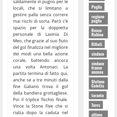
saldamente in pugno per le
Puglia
locali, che si limitano a
gestire palla senza correre
regione
puglia
mai rischi di sorta. Però c’è
spazio per la doppietta
Renzo
Rubino
personale di Lavinia Di
Meo, che grazie al suo fiuto
Rifiuti
del gol finalizza nel migliore
sindaco
dei modi una bella azione
corale, battendo ancora
sindaco
una volta Antonaci. La
franco
ancona
partita termina di fatto qui,
anche se a tre minuti dalla
Stefano
Coletta
fine Galiano trova il gol
della bandiera grottagliese.
taranto
Poi il triplice fischio finale.
Tares
Vince la Stone Five che si
rialza dopo la caduta nel
ultime