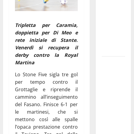
pubblica il
bando
alloggi ERP
Tripletta per Caramia,
2026:
doppietta per Di Meo e
domande
rete iniziale di Stante.
dal 26
Venerdì si recupera il
agosto
derby contro la Royal
La gara
Martina
ciclistica
Lo Stone Five sigla tre gol
dei Giochi
per tempo contro il
attraversa
Grottaglie e riprende il
Martina
cammino all’inseguimento
Franca:
del Fasano. Finisce 6-1 per
ecco le
le martinesi, che si
strade
mettono così alle spalle
interessate
l’opaca prestazione contro
e gli orari