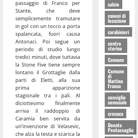
passaggio di Franco per
calcio
Stante, che deve
canoni di
semplicemente tramutare
locazione
in gol con un tocco a porta
carabinieri
spalancata, fuori causa
Antonaci. Poi segue un
centro
storico
periodo di studio lungo
tredici minuti, dove tuttavia
Comune
la Stone Five tiene sempre
Comune
lontano il Grottaglie dalla
di
parti di Eletti, alla sua
Martina
Franca
prima apparizione
stagionale tra i pali. Al
consiglio
comunale
diciottesimo finalmente
arriva il raddoppio di
cronaca
Caramia ben servita da
Donato
un’invenzione di Velasevic,
Pentassuglia
che alza la testa e scarica la