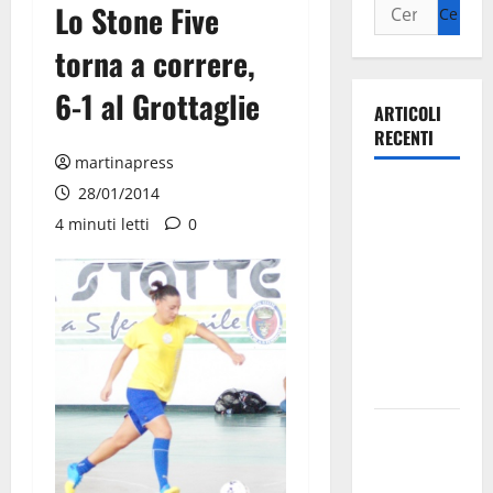
Lo Stone Five
torna a correre,
6-1 al Grottaglie
ARTICOLI
RECENTI
martinapress
Ospedale di
28/01/2014
Martina
4 minuti letti
0
Franca,
Forza Italia
annuncia la
protesta:
sit-in lunedì
10 agosto
Il Comune
di Martina
Franca