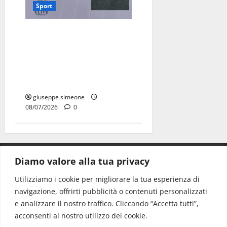
Sport
Martina Franca, lettere
effimere ai giovani
calciatori: il caso che fa
riflettere famiglie e società
sportive
giuseppe simeone
08/07/2026
0
Diamo valore alla tua privacy
CONTATTI.
Utilizziamo i cookie per migliorare la tua esperienza di
navigazione, offrirti pubblicità o contenuti personalizzati
Redazione:
redazione@www.martinasera.it
e analizzare il nostro traffico. Cliccando “Accetta tutti”,
Direttore:
direttore@www.martinasera.it
acconsenti al nostro utilizzo dei cookie.
Info & Commerciale:
info@www.martinasera.it