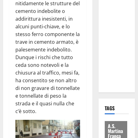
nitidamente le strutture del
Regione e
cemento indebolite o
Comune:
addirittura inesistenti, in
“Nuovi
alcuni punti-chiave, e lo
medici solo
stesso ferro componente la
a
trave in cemento armato, è
novembre.
palesemente indebolito.
Faremo
Dunque i rischi che tutto
accesso agli
ceda sono notevoli e la
atti su Tari,
chiusura al traffico, mesi fa,
rifiuti e
ha consentito se non altro
bilancio”
di non gravare di tonnellate
e tonnellate di peso la
strada e il quasi nulla che
TAGS
c’è sotto.
A.S.
Martina
Franca