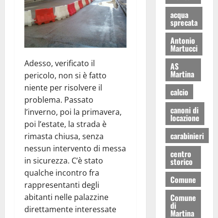
acqua
sprecata
Antonio
Martucci
Adesso, verificato il
AS
Martina
pericolo, non si è fatto
niente per risolvere il
calcio
problema. Passato
canoni di
l’inverno, poi la primavera,
locazione
poi l’estate, la strada è
carabinieri
rimasta chiusa, senza
nessun intervento di messa
centro
in sicurezza. C’è stato
storico
qualche incontro fra
Comune
rappresentanti degli
abitanti nelle palazzine
Comune
di
direttamente interessate
Martina