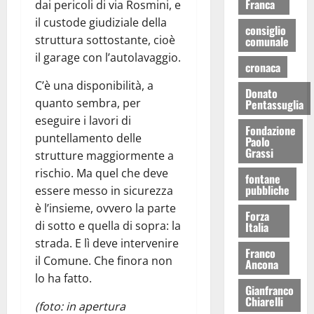
Franca
dai pericoli di via Rosmini, e
il custode giudiziale della
consiglio
struttura sottostante, cioè
comunale
il garage con l’autolavaggio.
cronaca
C’è una disponibilità, a
Donato
quanto sembra, per
Pentassuglia
eseguire i lavori di
Fondazione
puntellamento delle
Paolo
Grassi
strutture maggiormente a
rischio. Ma quel che deve
fontane
pubbliche
essere messo in sicurezza
è l’insieme, ovvero la parte
Forza
di sotto e quella di sopra: la
Italia
strada. E lì deve intervenire
Franco
il Comune. Che finora non
Ancona
lo ha fatto.
Gianfranco
Chiarelli
(foto: in apertura