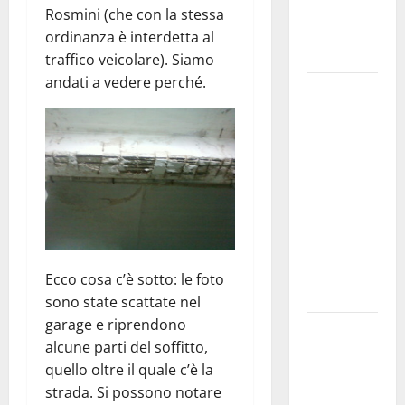
adolescenti,
Rosmini (che con la stessa
genitori ed
ordinanza è interdetta al
empatia
traffico veicolare). Siamo
andati a vedere perché.
Aeronautica
Militare, al
16° Stormo
di Martina
Franca
consegnati
i Baschi Blu
ai 15 nuovi
Fucilieri
Ecco cosa c’è sotto: le foto
dell’Aria
sono state scattate nel
garage e riprendono
Martina
alcune parti del soffitto,
Franca,
quello oltre il quale c’è la
Marraffa
strada. Si possono notare
attacca