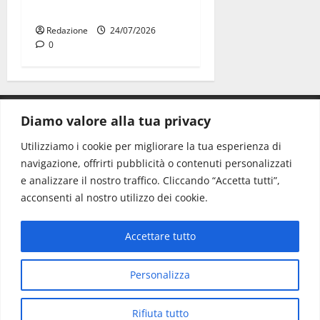
premiate a Montecitorio
Redazione
24/07/2026
0
Diamo valore alla tua privacy
CONTATTI.
Utilizziamo i cookie per migliorare la tua esperienza di
navigazione, offrirti pubblicità o contenuti personalizzati
Redazione:
redazione@www.martinasera.it
e analizzare il nostro traffico. Cliccando “Accetta tutti”,
Direttore:
direttore@www.martinasera.it
acconsenti al nostro utilizzo dei cookie.
Info & Commerciale:
info@www.martinasera.it
Accettare tutto
Home
News
Vivere la città
EVENTI
Salute
Il Blog del Direttore
Contatti
Personalizza
Copyright © All rights reserved.
|
MoreNews
di AF
Rifiuta tutto