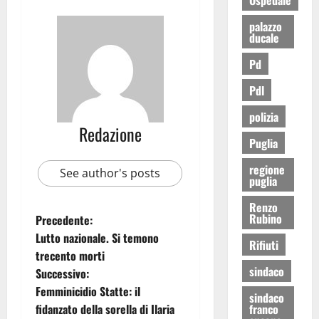
palazzo
ducale
Pd
Pdl
polizia
Redazione
Puglia
regione
See author's posts
puglia
Renzo
Rubino
Precedente:
Lutto nazionale. Si temono
Rifiuti
trecento morti
sindaco
Successivo:
Femminicidio Statte: il
sindaco
fidanzato della sorella di Ilaria
franco