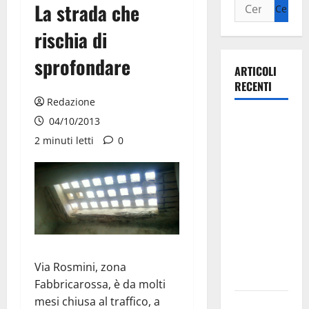
La strada che
rischia di
sprofondare
ARTICOLI
RECENTI
Redazione
Il Comune
04/10/2013
di Martina
2 minuti letti
0
Franca
pubblica il
bando
alloggi ERP
2026:
domande
dal 26
Via Rosmini, zona
agosto
Fabbricarossa, è da molti
mesi chiusa al traffico, a
La gara