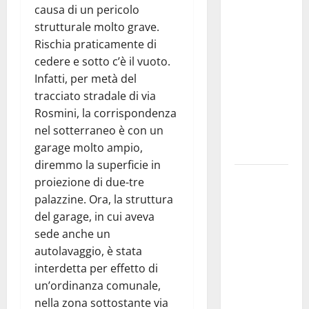
causa di un pericolo
ciclistica
strutturale molto grave.
dei Giochi
Rischia praticamente di
attraversa
cedere e sotto c’è il vuoto.
Martina
Infatti, per metà del
Franca:
tracciato stradale di via
ecco le
Rosmini, la corrispondenza
strade
nel sotterraneo è con un
interessate
garage molto ampio,
e gli orari
diremmo la superficie in
Martina
proiezione di due-tre
Franca
palazzine. Ora, la struttura
investe
del garage, in cui aveva
sulle
sede anche un
famiglie: in
autolavaggio, è stata
arrivo tre
interdetta per effetto di
seminari
un’ordinanza comunale,
dedicati ad
nella zona sottostante via