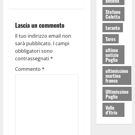
ancona
Stefano
Coletta
Lascia un commento
taranto
Il tuo indirizzo email non
Tares
sarà pubblicato.
I campi
ultime
obbligatori sono
notizie
contrassegnati
*
Puglia
Commento
*
ultimissime
martina
franca
Ultimissime
Puglia
Valle
d'Itria