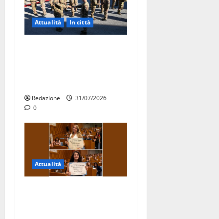
Attualità
In città
Aeronautica Militare, al 16°
Stormo di Martina Franca
consegnati i Baschi Blu ai
15 nuovi Fucilieri dell’Aria
Redazione
31/07/2026
0
Attualità
Due giovani di Martina
Franca tra le eccellenze
universitarie italiane: