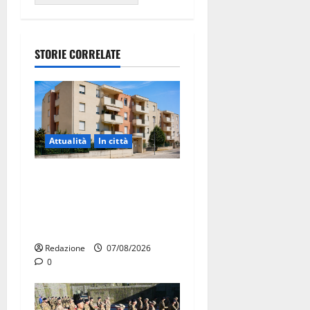
STORIE CORRELATE
Attualità
In città
Il Comune di Martina Franca
pubblica il bando alloggi
ERP 2026: domande dal 26
agosto
Redazione
07/08/2026
0