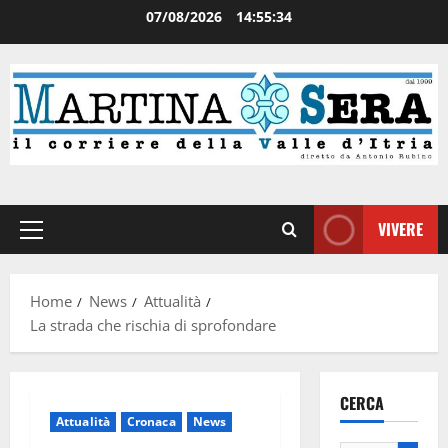
07/08/2026
14:55:34
VIVERE
Home
News
Attualità
La strada che rischia di sprofondare
CERCA
Attualità
Cronaca
News