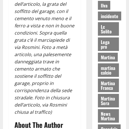
dell’articolo, la grata del
Ilva
soffitto del garage, con il
incidente
cemento venuto meno e il
ferro a vista e non in buone
Lc
Solito
condizioni. Sopra quella
grata c’è il marciapiede di
Lega
pro
via Rosmini. Foto a metà
articolo, una palesemente
Martina
danneggiata trave in
martina
cemento armato che
calcio
sostiene il soffitto del
Martina
garage, proprio in
Franca
corrispondenza della sede
stradale. Foto in chiusura
Martina
Sera
dell’articolo, via Rosmini
chiusa al traffico)
News
Martina
About The Author
Ospedale