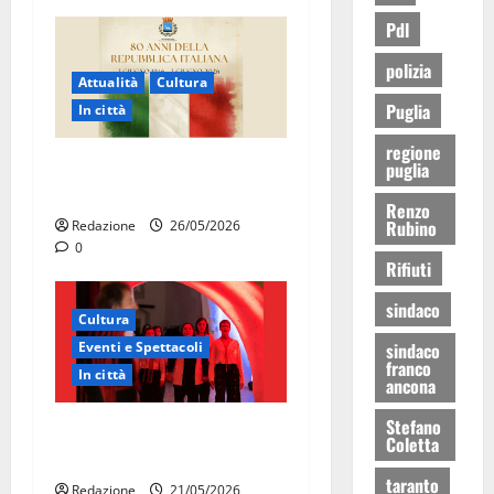
Pdl
polizia
Attualità
Cultura
Puglia
In città
regione
Martina Franca celebra gli
puglia
80 anni della Repubblica
Renzo
Rubino
Redazione
26/05/2026
0
Rifiuti
sindaco
Cultura
Eventi e Spettacoli
sindaco
franco
In città
ancona
Stefano
Martina Franca, la Carmen
Coletta
diventa opera di comunità
taranto
Redazione
21/05/2026