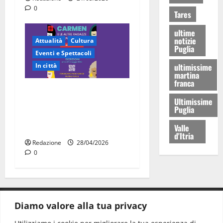
0
Tares
ultime
notizie
Attualità
Cultura
Puglia
Eventi e Spettacoli
In città
ultimissime
martina
franca
“Carmen e le altre ragazze
Ultimissime
straordinarie”: l’opera di
Puglia
comunità arriva a Martina
Valle
Franca
d'Itria
Redazione
28/04/2026
0
Diamo valore alla tua privacy
CONTATTI.