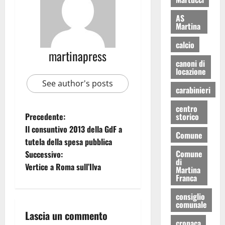
AS
Martina
calcio
martinapress
canoni di
locazione
See author's posts
carabinieri
centro
Precedente:
storico
Il consuntivo 2013 della GdF a
Comune
tutela della spesa pubblica
Comune
Successivo:
di
Vertice a Roma sull’Ilva
Martina
Franca
consiglio
comunale
Lascia un commento
cronaca