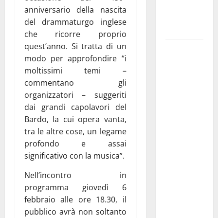
ai 15 nuovi
anniversario della nascita
Fucilieri
del drammaturgo inglese
dell’Aria
che ricorre proprio
quest’anno. Si tratta di un
Martina
modo per approfondire “i
Franca,
moltissimi temi –
Marraffa
commentano gli
attacca
organizzatori – suggeriti
Regione e
dai grandi capolavori del
Comune:
Bardo, la cui opera vanta,
“Nuovi
tra le altre cose, un legame
medici solo
profondo e assai
a
significativo con la musica”.
novembre.
Faremo
Nell’incontro in
accesso agli
programma giovedì 6
atti su Tari,
febbraio alle ore 18.30, il
rifiuti e
pubblico avrà non soltanto