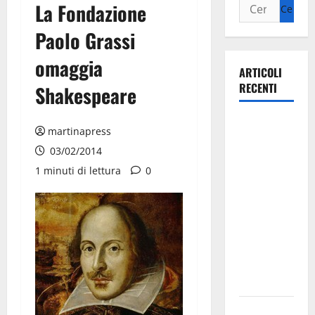
La Fondazione
Paolo Grassi
omaggia
ARTICOLI
RECENTI
Shakespeare
La gara
martinapress
ciclistica
03/02/2014
dei Giochi
1 minuti di lettura
0
attraversa
Martina
Franca:
ecco le
strade
interessate
e gli orari
Martina