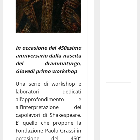
Franca
investe
sulle
famiglie: in
arrivo tre
seminari
In occasione del 450esimo
dedicati ad
anniversario dalla nascita
adolescenti,
del drammaturgo.
genitori ed
Giovedì primo workshop
empatia
Una serie di workshop e
Aeronautica
laboratori dedicati
Militare, al
all’approfondimento e
16° Stormo
all’interpretazione dei
di Martina
capolavori di Shakespeare.
Franca
E’ quello che propone la
consegnati
Fondazione Paolo Grassi in
i Baschi Blu
occasione del 450°