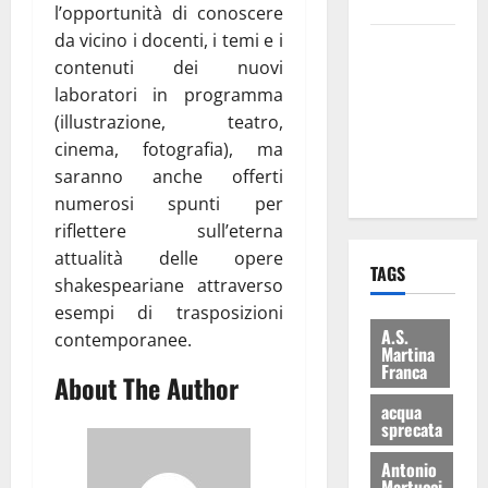
bilancio”
l’opportunità di conoscere
da vicino i docenti, i temi e i
Martina
contenuti dei nuovi
Franca: Il
laboratori in programma
sindaco non
(illustrazione, teatro,
ha fatto le
cinema, fotografia), ma
scuse alla
saranno anche offerti
Lillo
numerosi spunti per
riflettere sull’eterna
attualità delle opere
TAGS
shakespeariane attraverso
esempi di trasposizioni
A.S.
contemporanee.
Martina
Franca
About The Author
acqua
sprecata
Antonio
Martucci