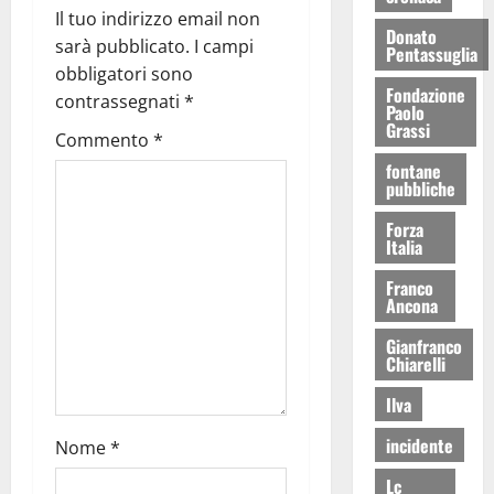
Il tuo indirizzo email non
Donato
sarà pubblicato.
I campi
Pentassuglia
obbligatori sono
Fondazione
contrassegnati
*
Paolo
Grassi
Commento
*
fontane
pubbliche
Forza
Italia
Franco
Ancona
Gianfranco
Chiarelli
Ilva
incidente
Nome
*
Lc