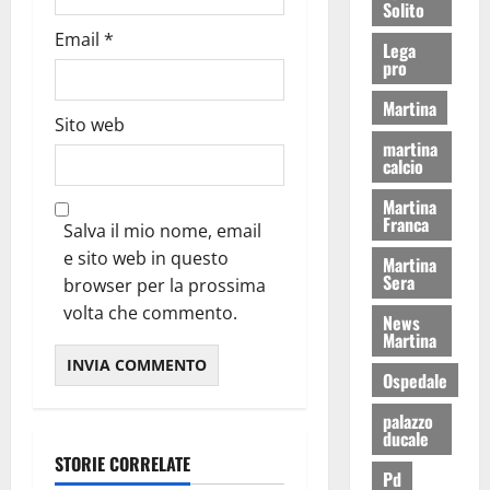
Solito
Email
*
Lega
pro
Martina
Sito web
martina
calcio
Martina
Franca
Salva il mio nome, email
e sito web in questo
Martina
Sera
browser per la prossima
volta che commento.
News
Martina
Ospedale
palazzo
ducale
STORIE CORRELATE
Pd