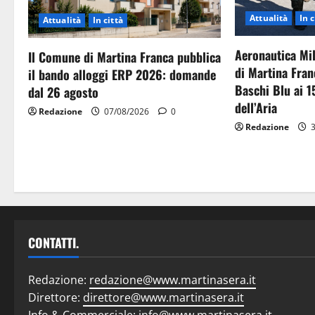
Attualità
In c
Attualità
In città
Aeronautica Mil
Il Comune di Martina Franca pubblica
di Martina Fran
il bando alloggi ERP 2026: domande
Baschi Blu ai 1
dal 26 agosto
dell’Aria
Redazione
07/08/2026
0
Redazione
3
CONTATTI.
Redazione:
redazione@www.martinasera.it
Direttore:
direttore@www.martinasera.it