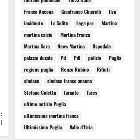
fontane pubbliche
Forza Italia
Franco Ancona
Gianfranco Chiarelli
Ilva
incidente
Lc Solito
Lega pro
Martina
martina calcio
Martina Franca
Martina Sera
News Martina
Ospedale
palazzo ducale
Pd
Pdl
polizia
Puglia
regione puglia
Renzo Rubino
Rifiuti
sindaco
sindaco franco ancona
Stefano Coletta
taranto
Tares
ultime notizie Puglia
:
ultimissime martina franca
i
Ultimissime Puglia
Valle d'Itria