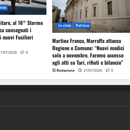
ittà
itare, al 16° Stormo
In città
Politica
ca consegnati i
5 nuovi Fucilieri
Martina Franca, Marraffa attacca
Regione e Comune: “Nuovi medici
1/07/2026
0
solo a novembre. Faremo accesso
agli atti su Tari, rifiuti e bilancio”
Redazione
27/07/2026
0