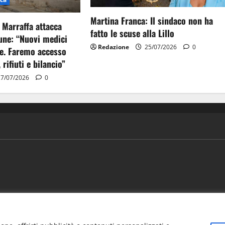
Martina Franca: Il sindaco non ha
 Marraffa attacca
fatto le scuse alla Lillo
ne: “Nuovi medici
Redazione
25/07/2026
0
e. Faremo accesso
, rifiuti e bilancio”
7/07/2026
0
ews
Vivere la città
EVENTI
Salute
Il Blog del Direttore