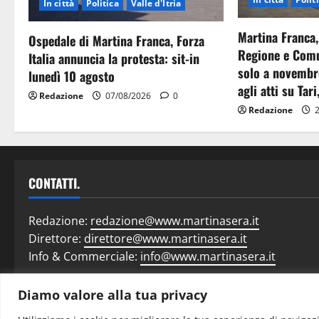
In città
Politica
Valle d'Itria
Martina Franca,
Ospedale di Martina Franca, Forza
Regione e Comu
Italia annuncia la protesta: sit-in
solo a novembr
lunedì 10 agosto
agli atti su Tari
Redazione
07/08/2026
0
Redazione
2
CONTATTI.
Redazione:
redazione@www.martinasera.it
Direttore:
direttore@www.martinasera.it
Info & Commerciale:
info@www.martinasera.it
Diamo valore alla tua privacy
Home
N