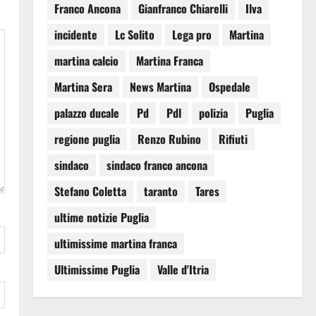
Franco Ancona
Gianfranco Chiarelli
Ilva
incidente
Lc Solito
Lega pro
Martina
martina calcio
Martina Franca
Martina Sera
News Martina
Ospedale
palazzo ducale
Pd
Pdl
polizia
Puglia
regione puglia
Renzo Rubino
Rifiuti
sindaco
sindaco franco ancona
Stefano Coletta
taranto
Tares
ultime notizie Puglia
ultimissime martina franca
Ultimissime Puglia
Valle d'Itria