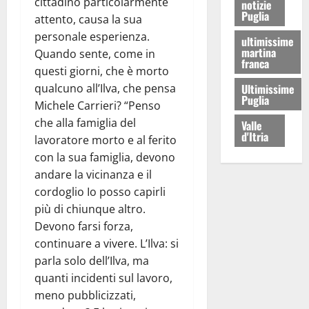
cittadino particolarmente
notizie
Puglia
attento, causa la sua
personale esperienza.
ultimissime
martina
Quando sente, come in
franca
questi giorni, che è morto
Ultimissime
qualcuno all’Ilva, che pensa
Puglia
Michele Carrieri? “Penso
che alla famiglia del
Valle
d'Itria
lavoratore morto e al ferito
con la sua famiglia, devono
andare la vicinanza e il
cordoglio Io posso capirli
più di chiunque altro.
Devono farsi forza,
continuare a vivere. L’Ilva: si
parla solo dell’Ilva, ma
quanti incidenti sul lavoro,
meno pubblicizzati,