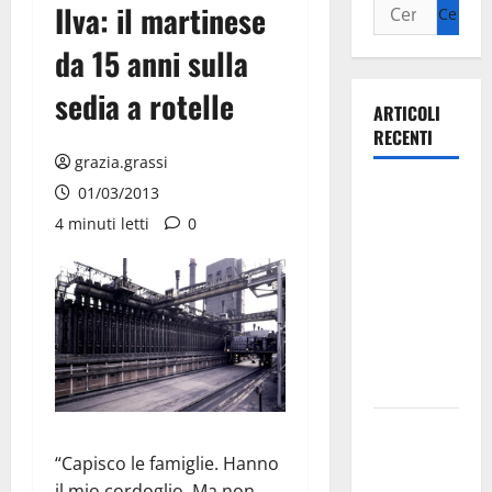
Ilva: il martinese
da 15 anni sulla
sedia a rotelle
ARTICOLI
RECENTI
grazia.grassi
Ospedale di
01/03/2013
Martina
4 minuti letti
0
Franca,
Forza Italia
annuncia la
protesta:
sit-in lunedì
10 agosto
Il Comune
di Martina
“Capisco le famiglie. Hanno
Franca
il mio cordoglio. Ma non