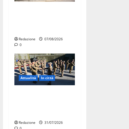
Il Comune di Martina Franca
pubblica il bando alloggi
ERP 2026: domande dal 26
agosto
Redazione
07/08/2026
0
Attualità
In città
Aeronautica Militare, al 16°
Stormo di Martina Franca
consegnati i Baschi Blu ai
15 nuovi Fucilieri dell’Aria
Redazione
31/07/2026
0