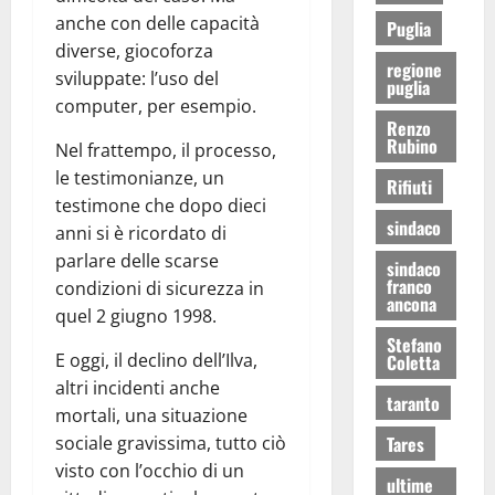
anche con delle capacità
Puglia
diverse, giocoforza
regione
sviluppate: l’uso del
puglia
computer, per esempio.
Renzo
Rubino
Nel frattempo, il processo,
le testimonianze, un
Rifiuti
testimone che dopo dieci
sindaco
anni si è ricordato di
parlare delle scarse
sindaco
franco
condizioni di sicurezza in
ancona
quel 2 giugno 1998.
Stefano
E oggi, il declino dell’Ilva,
Coletta
altri incidenti anche
taranto
mortali, una situazione
Tares
sociale gravissima, tutto ciò
visto con l’occhio di un
ultime