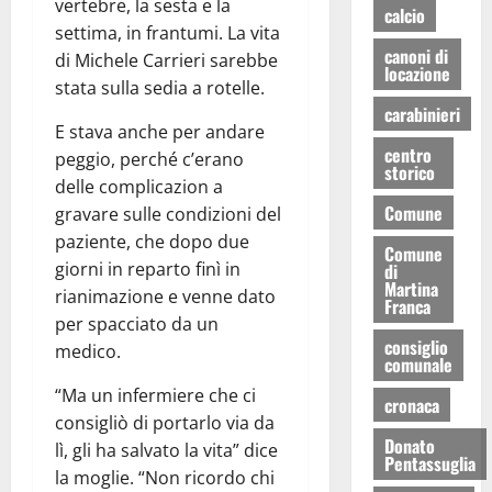
vertebre, la sesta e la
calcio
settima, in frantumi. La vita
canoni di
di Michele Carrieri sarebbe
locazione
stata sulla sedia a rotelle.
carabinieri
E stava anche per andare
centro
peggio, perché c’erano
storico
delle complicazion a
Comune
gravare sulle condizioni del
paziente, che dopo due
Comune
giorni in reparto finì in
di
Martina
rianimazione e venne dato
Franca
per spacciato da un
consiglio
medico.
comunale
“Ma un infermiere che ci
cronaca
consigliò di portarlo via da
Donato
lì, gli ha salvato la vita” dice
Pentassuglia
la moglie. “Non ricordo chi