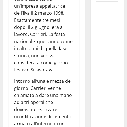
un’impresa appaltatrice
Martina
dell’Ilva il 2 marzo 1998.
Franca
Esattamente tre mesi
investe
dopo, il 2 giugno, era al
sulle
lavoro, Carrieri. La festa
famiglie: in
nazionale, quell’anno come
arrivo tre
in altri anni di quella fase
seminari
storica, non veniva
dedicati ad
considerata come giorno
adolescenti,
festivo. Si lavorava.
genitori ed
empatia
Intorno all’una e mezza del
giorno, Carrieri venne
Aeronautica
chiamato a dare una mano
Militare, al
ad altri operai che
16° Stormo
dovevano realizzare
di Martina
un’infiltrazione di cemento
Franca
armato all’interno di un
consegnati