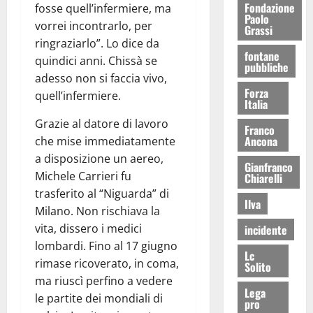
Fondazione
fosse quell’infermiere, ma
Paolo
vorrei incontrarlo, per
Grassi
ringraziarlo”. Lo dice da
fontane
quindici anni. Chissà se
pubbliche
adesso non si faccia vivo,
Forza
quell’infermiere.
Italia
Grazie al datore di lavoro
Franco
Ancona
che mise immediatamente
a disposizione un aereo,
Gianfranco
Michele Carrieri fu
Chiarelli
trasferito al “Niguarda” di
Ilva
Milano. Non rischiava la
vita, dissero i medici
incidente
lombardi. Fino al 17 giugno
Lc
rimase ricoverato, in coma,
Solito
ma riuscì perfino a vedere
Lega
le partite dei mondiali di
pro