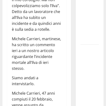
pubblica il
colpevolizziamo solo l’Ilva”.
bando
Detto da un lavoratore che
alloggi ERP
all’Ilva ha subìto un
2026:
incidente e da quindici anni
domande
è sulla sedia a rotelle.
dal 26
Michele Carrieri, martinese,
agosto
ha scritto un commento
La gara
ieri a un nostro articolo
ciclistica
riguardante l’incidente
dei Giochi
mortale all’Ilva di ieri
attraversa
stesso.
Martina
Siamo andati a
Franca:
intervistarlo.
ecco le
strade
Michele Carrieri, 47 anni
interessate
compiuti il 20 febbraio,
e gli orari
venne assunto da