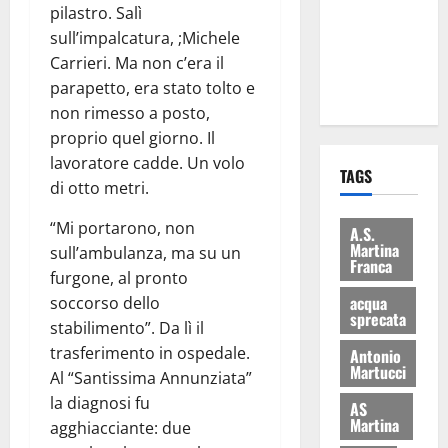
pilastro. Salì
i Baschi Blu
sull’impalcatura, ;Michele
ai 15 nuovi
Carrieri. Ma non c’era il
Fucilieri
parapetto, era stato tolto e
dell’Aria
non rimesso a posto,
proprio quel giorno. Il
lavoratore cadde. Un volo
TAGS
di otto metri.
“Mi portarono, non
A.S.
Martina
sull’ambulanza, ma su un
Franca
furgone, al pronto
acqua
soccorso dello
sprecata
stabilimento”. Da lì il
trasferimento in ospedale.
Antonio
Martucci
Al “Santissima Annunziata”
la diagnosi fu
AS
Martina
agghiacciante: due