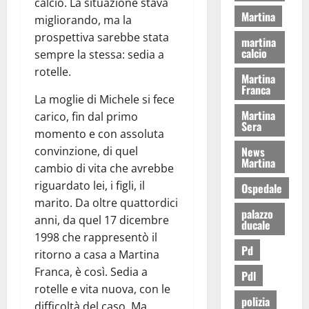
calcio. La situazione stava
Martina
migliorando, ma la
prospettiva sarebbe stata
martina
calcio
sempre la stessa: sedia a
rotelle.
Martina
Franca
La moglie di Michele si fece
Martina
carico, fin dal primo
Sera
momento e con assoluta
News
convinzione, di quel
Martina
cambio di vita che avrebbe
riguardato lei, i figli, il
Ospedale
marito. Da oltre quattordici
palazzo
anni, da quel 17 dicembre
ducale
1998 che rappresentò il
Pd
ritorno a casa a Martina
Franca, è così. Sedia a
Pdl
rotelle e vita nuova, con le
polizia
difficoltà del caso. Ma