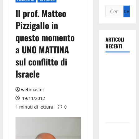
Il prof. Matteo
Pizzigallo in
questo momento
ARTICOLI
RECENTI
a UNO MATTINA
sul conflitto di
Ospedale di
Martina
Israele
Franca,
Forza Italia
webmaster
annuncia la
19/11/2012
protesta:
1 minuti di lettura
0
sit-in lunedì
10 agosto
Il Comune
di Martina