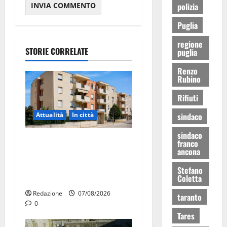
polizia
Puglia
regione
STORIE CORRELATE
puglia
Renzo
Rubino
Rifiuti
sindaco
Attualità
In città
sindaco
Il Comune di Martina Franca
franco
ancona
pubblica il bando alloggi
ERP 2026: domande dal 26
Stefano
Coletta
agosto
Redazione
07/08/2026
taranto
0
Tares