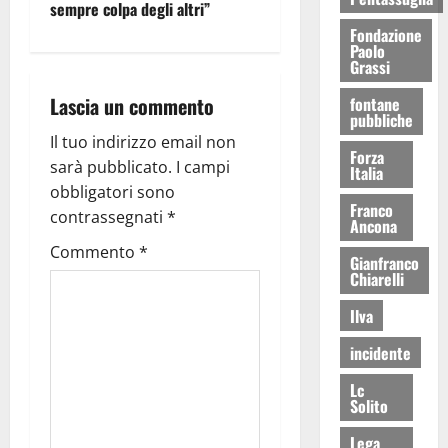
sempre colpa degli altri”
Fondazione
Paolo
Grassi
Lascia un commento
fontane
pubbliche
Il tuo indirizzo email non
Forza
sarà pubblicato.
I campi
Italia
obbligatori sono
Franco
contrassegnati
*
Ancona
Commento
*
Gianfranco
Chiarelli
Ilva
incidente
Lc
Solito
Lega