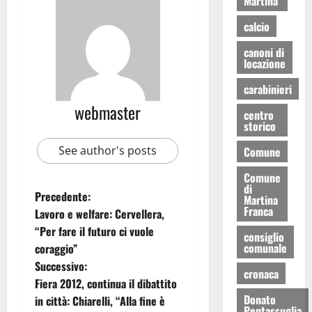
Martina
calcio
canoni di
locazione
carabinieri
webmaster
centro
storico
See author's posts
Comune
Comune
di
Precedente:
Martina
Franca
Lavoro e welfare: Cervellera,
“Per fare il futuro ci vuole
consiglio
comunale
coraggio”
Successivo:
cronaca
Fiera 2012, continua il dibattito
Donato
in città: Chiarelli, “Alla fine è
Pentassuglia