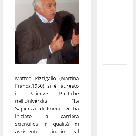
Franca
pubblica il
bando
alloggi ERP
2026:
domande
dal 26
agosto
La gara
ciclistica
Matteo Pizzigallo (Martina
dei Giochi
Franca,1950) si è laureato
attraversa
in Scienze Politiche
Martina
nell’Università “La
Franca:
Sapienza” di Roma ove ha
ecco le
iniziato la carriera
strade
scientifica in qualità di
interessate
assistente ordinario. Dal