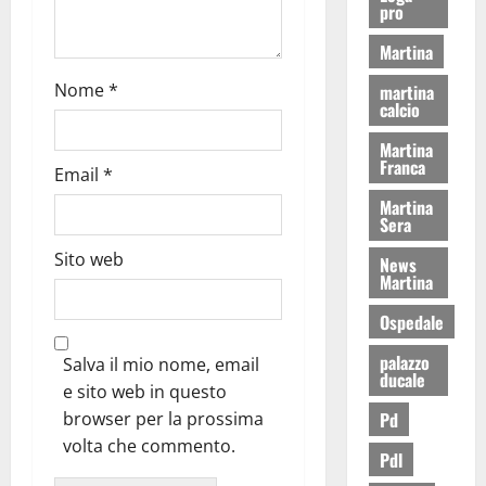
pro
Martina
Nome
*
martina
calcio
Martina
Franca
Email
*
Martina
Sera
Sito web
News
Martina
Ospedale
palazzo
Salva il mio nome, email
ducale
e sito web in questo
Pd
browser per la prossima
volta che commento.
Pdl