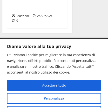
universitarie italiane:
premiate a Montecitorio
Redazione
24/07/2026
0
Diamo valore alla tua privacy
CONTATTI.
Utilizziamo i cookie per migliorare la tua esperienza di
navigazione, offrirti pubblicità o contenuti personalizzati
Redazione:
redazione@www.martinasera.it
e analizzare il nostro traffico. Cliccando “Accetta tutti”,
Direttore:
direttore@www.martinasera.it
acconsenti al nostro utilizzo dei cookie.
Info & Commerciale:
info@www.martinasera.it
Accettare tutto
Home
News
Vivere la città
EVENTI
Salute
Il Blog del Direttore
Contatti
Personalizza