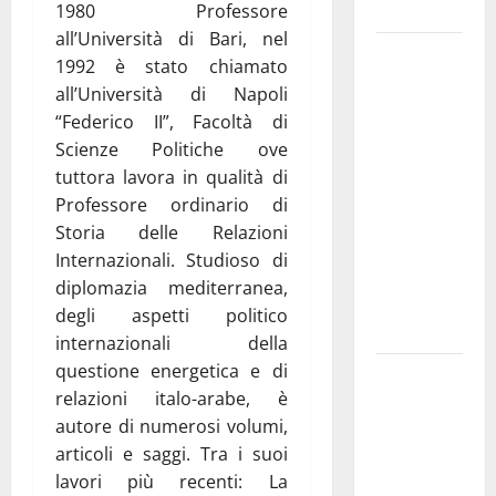
e gli orari
1980 Professore
all’Università di Bari, nel
Martina
1992 è stato chiamato
Franca
all’Università di Napoli
investe
“Federico II”, Facoltà di
sulle
Scienze Politiche ove
famiglie: in
tuttora lavora in qualità di
arrivo tre
Professore ordinario di
seminari
Storia delle Relazioni
dedicati ad
Internazionali. Studioso di
adolescenti,
diplomazia mediterranea,
genitori ed
degli aspetti politico
empatia
internazionali della
questione energetica e di
Aeronautica
relazioni italo-arabe, è
Militare, al
autore di numerosi volumi,
16° Stormo
articoli e saggi. Tra i suoi
di Martina
lavori più recenti: La
Franca