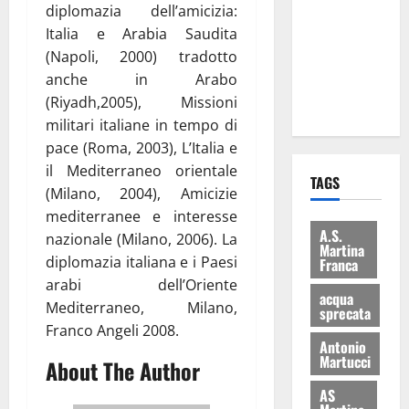
diplomazia dell’amicizia:
consegnati
Italia e Arabia Saudita
i Baschi Blu
(Napoli, 2000) tradotto
ai 15 nuovi
anche in Arabo
Fucilieri
(Riyadh,2005), Missioni
dell’Aria
militari italiane in tempo di
pace (Roma, 2003), L’Italia e
il Mediterraneo orientale
TAGS
(Milano, 2004), Amicizie
mediterranee e interesse
A.S.
nazionale (Milano, 2006). La
Martina
diplomazia italiana e i Paesi
Franca
arabi dell’Oriente
acqua
Mediterraneo, Milano,
sprecata
Franco Angeli 2008.
Antonio
Martucci
About The Author
AS