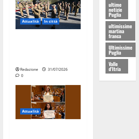
ultime
notizie
Puglia
Attualità
In città
ultimissime
martina
franca
Aeronautica Militare, al 16°
Stormo di Martina Franca
Ultimissime
Puglia
consegnati i Baschi Blu ai
15 nuovi Fucilieri dell’Aria
Valle
d'Itria
Redazione
31/07/2026
0
Attualità
Due giovani di Martina
Franca tra le eccellenze