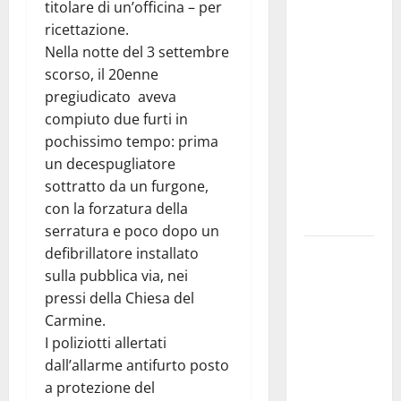
titolare di un’officina – per
Franca
ricettazione.
investe
Nella notte del 3 settembre
sulle
scorso, il 20enne
famiglie: in
pregiudicato aveva
arrivo tre
compiuto due furti in
seminari
pochissimo tempo: prima
dedicati ad
un decespugliatore
adolescenti,
sottratto da un furgone,
genitori ed
con la forzatura della
empatia
serratura e poco dopo un
Aeronautica
defibrillatore installato
Militare, al
sulla pubblica via, nei
16° Stormo
pressi della Chiesa del
di Martina
Carmine.
Franca
I poliziotti allertati
consegnati
dall’allarme antifurto posto
i Baschi Blu
a protezione del