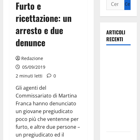
Furto e
ricettazione: un
arresto e due
ARTICOLI
RECENTI
denunce
La gara
Redazione
ciclistica
05/09/2019
dei Giochi
2 minuti letti
0
attraversa
Martina
Gli agenti del
Franca:
Commissariato di Martina
ecco le
Franca hanno denunciato
strade
un giovane pregiudicato
interessate
poco più che ventenne per
e gli orari
furto, e altre due persone –
un pregiudicato ed il
Martina