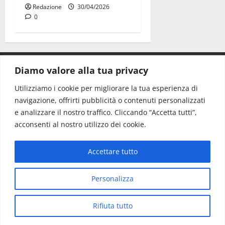
Redazione
30/04/2026
0
Diamo valore alla tua privacy
CONTATTI.
Utilizziamo i cookie per migliorare la tua esperienza di
navigazione, offrirti pubblicità o contenuti personalizzati
Redazione:
redazione@www.martinasera.it
e analizzare il nostro traffico. Cliccando “Accetta tutti”,
Direttore:
direttore@www.martinasera.it
acconsenti al nostro utilizzo dei cookie.
Info & Commerciale:
info@www.martinasera.it
Accettare tutto
Home
News
Vivere la città
EVENTI
Salute
Il Blog del Direttore
Contatti
Personalizza
Copyright © All rights reserved.
|
MoreNews
di AF
Rifiuta tutto
themes.