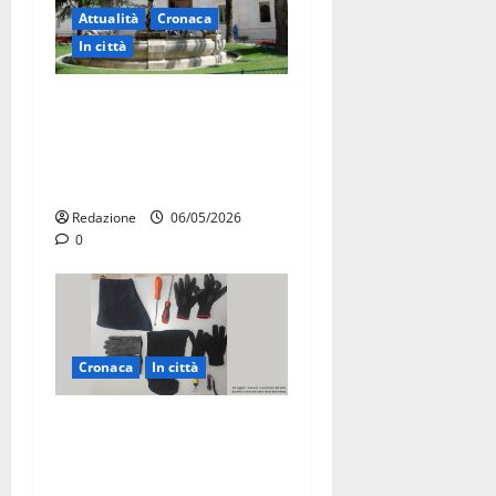
Attualità
Cronaca
In città
Martina Franca, presunte
tangenti sul verde pubblico:
la Procura chiede il carcere
per un funzionario
Redazione
06/05/2026
0
Cronaca
In città
Martina Franca, sorpresi in
casa con la refurtiva:
quattro arresti