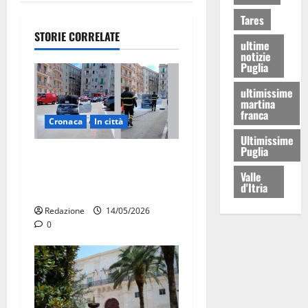
Tares
STORIE CORRELATE
ultime
notizie
Puglia
ultimissime
martina
franca
Cronaca
In città
Ultimissime
Puglia
Auto in fiamme,
intervengono i Vigili del
Valle
d'Itria
Fuoco
Redazione
14/05/2026
0