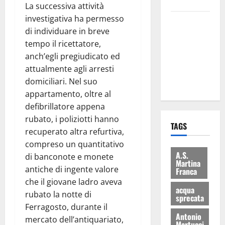
bilancio”
La successiva attività
investigativa ha permesso
Martina
di individuare in breve
Franca: Il
tempo il ricettatore,
sindaco non
anch’egli pregiudicato ed
ha fatto le
attualmente agli arresti
scuse alla
domiciliari. Nel suo
Lillo
appartamento, oltre al
defibrillatore appena
rubato, i poliziotti hanno
TAGS
recuperato altra refurtiva,
compreso un quantitativo
A.S.
di banconote e monete
Martina
antiche di ingente valore
Franca
che il giovane ladro aveva
acqua
rubato la notte di
sprecata
Ferragosto, durante il
Antonio
mercato dell’antiquariato,
Martucci