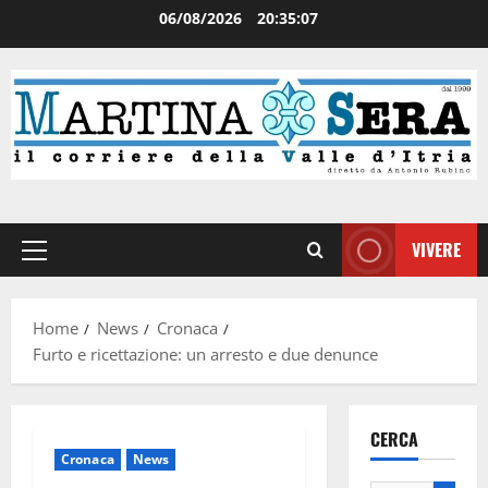
06/08/2026
20:35:08
VIVERE
Home
News
Cronaca
Furto e ricettazione: un arresto e due denunce
CERCA
Cronaca
News