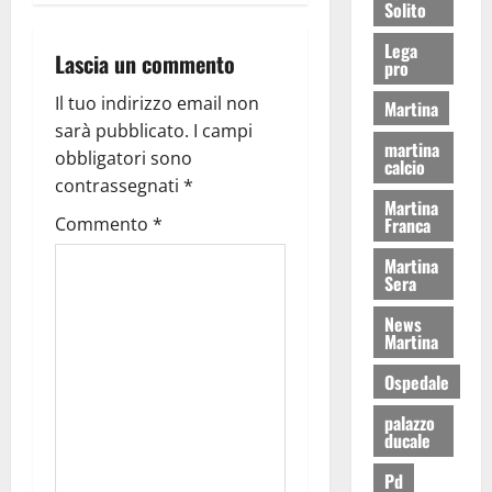
Solito
Lega
Lascia un commento
pro
Il tuo indirizzo email non
Martina
sarà pubblicato.
I campi
martina
obbligatori sono
calcio
contrassegnati
*
Martina
Franca
Commento
*
Martina
Sera
News
Martina
Ospedale
palazzo
ducale
Pd