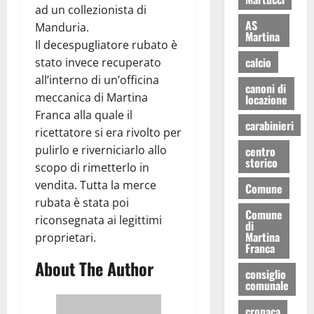
ad un collezionista di
AS
Manduria.
Martina
Il decespugliatore rubato è
calcio
stato invece recuperato
all’interno di un’officina
canoni di
meccanica di Martina
locazione
Franca alla quale il
carabinieri
ricettatore si era rivolto per
pulirlo e riverniciarlo allo
centro
storico
scopo di rimetterlo in
vendita. Tutta la merce
Comune
rubata è stata poi
Comune
riconsegnata ai legittimi
di
Martina
proprietari.
Franca
About The Author
consiglio
comunale
cronaca