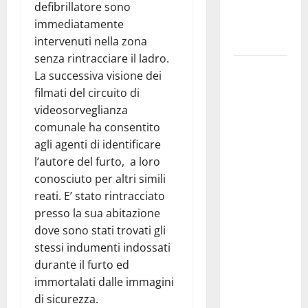
ai 15 nuovi
defibrillatore sono
Fucilieri
immediatamente
dell’Aria
intervenuti nella zona
senza rintracciare il ladro.
Martina
La successiva visione dei
Franca,
filmati del circuito di
Marraffa
videosorveglianza
attacca
comunale ha consentito
Regione e
agli agenti di identificare
Comune:
l’autore del furto, a loro
“Nuovi
conosciuto per altri simili
medici solo
reati. E’ stato rintracciato
a
presso la sua abitazione
novembre.
dove sono stati trovati gli
Faremo
stessi indumenti indossati
accesso agli
durante il furto ed
atti su Tari,
immortalati dalle immagini
rifiuti e
di sicurezza.