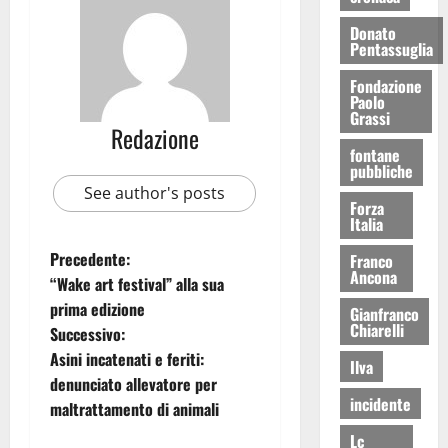
Donato
Pentassuglia
Fondazione
Paolo
Grassi
Redazione
fontane
pubbliche
See author's posts
Forza
Italia
Precedente:
Franco
Ancona
“Wake art festival” alla sua
prima edizione
Gianfranco
Chiarelli
Successivo:
Asini incatenati e feriti:
Ilva
denunciato allevatore per
incidente
maltrattamento di animali
Lc