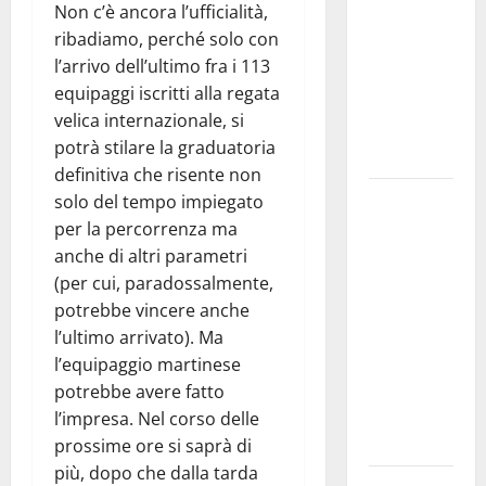
Non c’è ancora l’ufficialità,
bando
ribadiamo, perché solo con
alloggi ERP
l’arrivo dell’ultimo fra i 113
2026:
equipaggi iscritti alla regata
domande
velica internazionale, si
dal 26
potrà stilare la graduatoria
agosto
definitiva che risente non
La gara
solo del tempo impiegato
ciclistica
per la percorrenza ma
dei Giochi
anche di altri parametri
attraversa
(per cui, paradossalmente,
Martina
potrebbe vincere anche
Franca:
l’ultimo arrivato). Ma
ecco le
l’equipaggio martinese
strade
potrebbe avere fatto
interessate
l’impresa. Nel corso delle
e gli orari
prossime ore si saprà di
più, dopo che dalla tarda