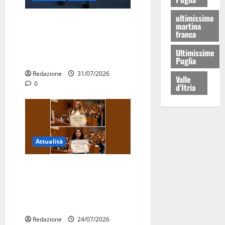
ultimissime
Aeronautica Militare, al 16°
martina
franca
Stormo di Martina Franca
consegnati i Baschi Blu ai
Ultimissime
15 nuovi Fucilieri dell’Aria
Puglia
Redazione
31/07/2026
Valle
0
d'Itria
Attualità
Due giovani di Martina
Franca tra le eccellenze
universitarie italiane:
premiate a Montecitorio
Redazione
24/07/2026