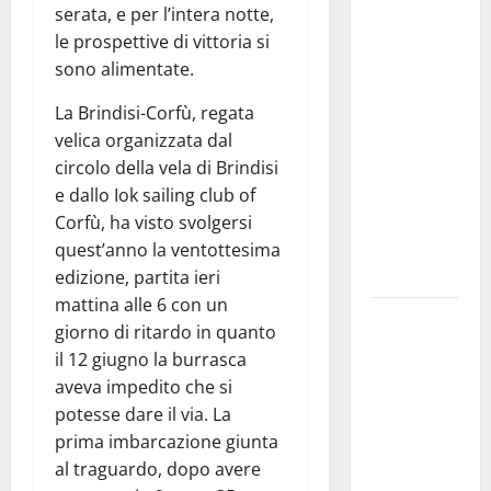
Martina
serata, e per l’intera notte,
Franca
le prospettive di vittoria si
investe
sono alimentate.
sulle
famiglie: in
La Brindisi-Corfù, regata
arrivo tre
velica organizzata dal
seminari
circolo della vela di Brindisi
dedicati ad
e dallo Iok sailing club of
adolescenti,
Corfù, ha visto svolgersi
genitori ed
quest’anno la ventottesima
empatia
edizione, partita ieri
mattina alle 6 con un
Aeronautica
giorno di ritardo in quanto
Militare, al
il 12 giugno la burrasca
16° Stormo
aveva impedito che si
di Martina
potesse dare il via. La
Franca
prima imbarcazione giunta
consegnati
al traguardo, dopo avere
i Baschi Blu