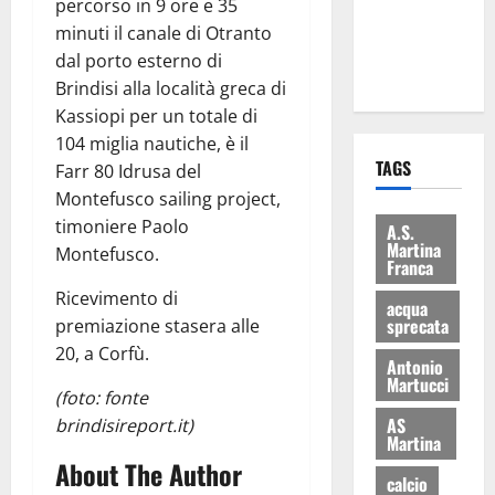
percorso in 9 ore e 35
ai 15 nuovi
minuti il canale di Otranto
Fucilieri
dal porto esterno di
dell’Aria
Brindisi alla località greca di
Kassiopi per un totale di
104 miglia nautiche, è il
TAGS
Farr 80 Idrusa del
Montefusco sailing project,
timoniere Paolo
A.S.
Martina
Montefusco.
Franca
Ricevimento di
acqua
sprecata
premiazione stasera alle
20, a Corfù.
Antonio
Martucci
(foto: fonte
AS
brindisireport.it)
Martina
About The Author
calcio