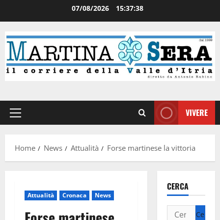
07/08/2026
15:37:38
VIVERE
Home
News
Attualità
Forse martinese la vittoria
CERCA
Attualità
Cronaca
News
Forse martinese