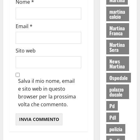
Nome
*
martina
calcio
Email
*
Martina
Franca
Martina
Sera
Sito web
News
Martina
Ospedale
Salva il mio nome, email
e sito web in questo
palazzo
ducale
browser per la prossima
volta che commento.
Pd
Pdl
polizia