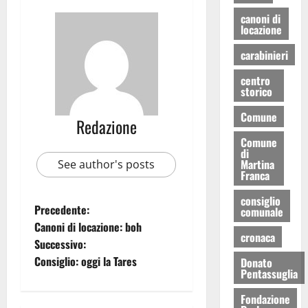
canoni di
locazione
carabinieri
centro
storico
Comune
Redazione
Comune
di
Martina
See author's posts
Franca
consiglio
Precedente:
comunale
Canoni di locazione: boh
cronaca
Successivo:
Consiglio: oggi la Tares
Donato
Pentassuglia
Fondazione