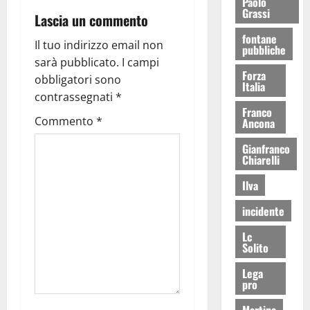
Paolo
Grassi
Lascia un commento
fontane
Il tuo indirizzo email non
pubbliche
sarà pubblicato.
I campi
Forza
obbligatori sono
Italia
contrassegnati
*
Franco
Commento
*
Ancona
Gianfranco
Chiarelli
Ilva
incidente
Lc
Solito
Lega
pro
Martina