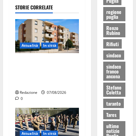
Puglia
STORIE CORRELATE
regione
puglia
Renzo
Rubino
Rifiuti
Attualità
In città
sindaco
Il Comune di Martina Franca
sindaco
pubblica il bando alloggi
franco
ancona
ERP 2026: domande dal 26
agosto
Stefano
Coletta
Redazione
07/08/2026
0
taranto
Tares
ultime
notizie
Attualità
In città
Puglia