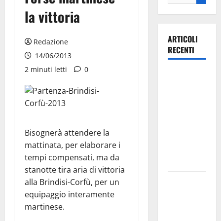
la vittoria
ARTICOLI
Redazione
RECENTI
14/06/2013
2 minuti letti
0
Ospedale di
Martina
Franca,
Forza Italia
annuncia la
Bisognerà attendere la
protesta:
mattinata, per elaborare i
sit-in lunedì
tempi compensati, ma da
10 agosto
stanotte tira aria di vittoria
Il Comune
alla Brindisi-Corfù, per un
di Martina
equipaggio interamente
Franca
martinese.
pubblica il