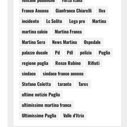
fontane pubbliche
Forza Italia
Franco Ancona
Gianfranco Chiarelli
Ilva
incidente
Lc Solito
Lega pro
Martina
martina calcio
Martina Franca
Martina Sera
News Martina
Ospedale
palazzo ducale
Pd
Pdl
polizia
Puglia
regione puglia
Renzo Rubino
Rifiuti
sindaco
sindaco franco ancona
Stefano Coletta
taranto
Tares
ultime notizie Puglia
ultimissime martina franca
Ultimissime Puglia
Valle d'Itria