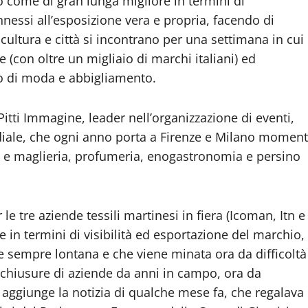
no come di gran lunga migliore in termini di
nessi all’esposizione vera e propria, facendo di
, cultura e città si incontrano per una settimana in cui
e (con oltre un migliaio di marchi italiani) ed
tto di moda e abbigliamento.
ti Immagine, leader nell’organizzazione di eventi,
ndiale, che ogni anno porta a Firenze e Milano moment
i e maglieria, profumeria, enogastronomia e persino
 le tre aziende tessili martinesi in fiera (Icoman, Itn e
 in termini di visibilità ed esportazione del marchio,
are sempre lontana e che viene minata ora da difficoltà
 chiusure di aziende da anni in campo, ora da
si aggiunge la notizia di qualche mese fa, che regalava