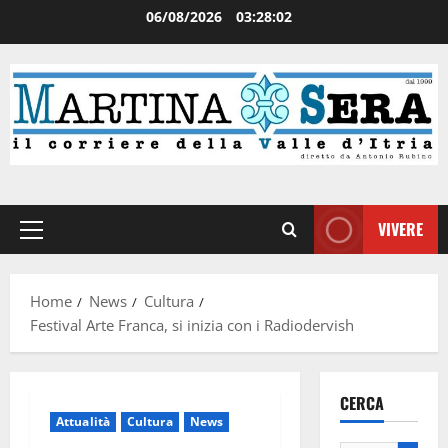
06/08/2026
03:28:02
VIVERE
Home
News
Cultura
Festival Arte Franca, si inizia con i Radiodervish
CERCA
Attualità
Cultura
News