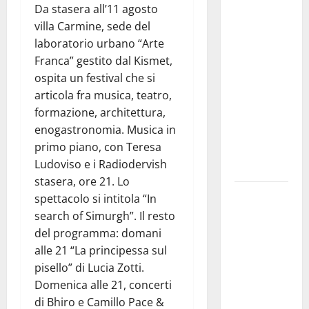
Da stasera all’11 agosto
Aeronautica
villa Carmine, sede del
Militare, al
laboratorio urbano “Arte
16° Stormo
Franca” gestito dal Kismet,
di Martina
ospita un festival che si
Franca
articola fra musica, teatro,
consegnati
formazione, architettura,
i Baschi Blu
enogastronomia. Musica in
ai 15 nuovi
primo piano, con Teresa
Fucilieri
Ludoviso e i Radiodervish
dell’Aria
stasera, ore 21. Lo
Martina
spettacolo si intitola “In
Franca,
search of Simurgh”. Il resto
Marraffa
del programma: domani
attacca
alle 21 “La principessa sul
Regione e
pisello” di Lucia Zotti.
Comune:
Domenica alle 21, concerti
“Nuovi
di Bhiro e Camillo Pace &