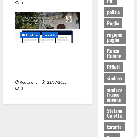
Pdl
0
polizia
Puglia
regione
Attualità
In città
puglia
Renzo
Parcheggi a Martina Franca,
Rubino
cambia tutto: abbonamenti
online sul nuovo portale
Rifiuti
Muvin
sindaco
Redazione
22/07/2026
sindaco
0
franco
ancona
Stefano
Coletta
taranto