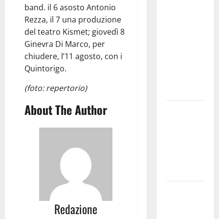
medici solo
band. il 6 asosto Antonio
a
Rezza, il 7 una produzione
novembre.
del teatro Kismet; giovedì 8
Faremo
Ginevra Di Marco, per
accesso agli
chiudere, l’11 agosto, con i
atti su Tari,
Quintorigo.
rifiuti e
(foto: repertorio)
bilancio”
About The Author
Martina
Franca: Il
sindaco non
ha fatto le
scuse alla
Lillo
Due giovani
di Martina
Redazione
Franca tra