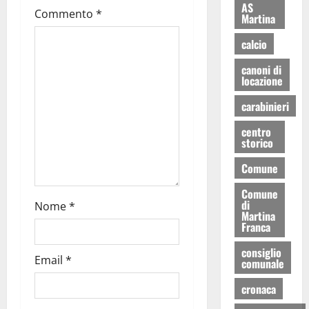
AS
Commento
*
Martina
calcio
canoni di
locazione
carabinieri
centro
storico
Comune
Comune
di
Nome
*
Martina
Franca
consiglio
Email
*
comunale
cronaca