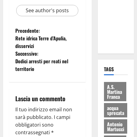
le
See author's posts
eccellenze
universitarie
italiane:
Precedente:
premiate a
Rete idrica Terre d’Apulia,
Montecitorio
disservizi
Successivo:
Dodici arresti per reati nel
territorio
TAGS
A.S.
Martina
Franca
Lascia un commento
acqua
Il tuo indirizzo email non
sprecata
sarà pubblicato.
I campi
Antonio
obbligatori sono
Martucci
contrassegnati
*