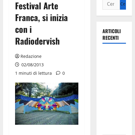
Festival Arte
Franca, si inizia
con i
ARTICOLI
RECENTI
Radiodervish
Martina
Redazione
Franca
02/08/2013
investe
1 minuti di lettura
0
sulle
famiglie: in
arrivo tre
seminari
dedicati ad
adolescenti,
genitori ed
empatia