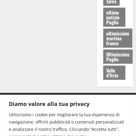
Tares
ultime
notizie
Puglia
ultimissime
martina
franca
Ultimissime
Puglia
Valle
d'Itria
Diamo valore alla tua privacy
CONTATTI.
Utilizziamo i cookie per migliorare la tua esperienza di
navigazione, offrirti pubblicità o contenuti personalizzati
Redazione:
redazione@www.martinasera.it
e analizzare il nostro traffico. Cliccando “Accetta tutti”,
Direttore:
direttore@www.martinasera.it