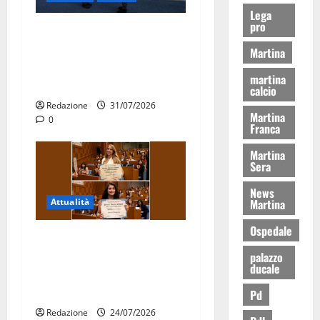
Lega
pro
Aeronautica Militare, al 16°
Stormo di Martina Franca
Martina
consegnati i Baschi Blu ai
martina
15 nuovi Fucilieri dell’Aria
calcio
Redazione
31/07/2026
Martina
0
Franca
Martina
Sera
News
Attualità
Martina
Ospedale
Due giovani di Martina
Franca tra le eccellenze
palazzo
ducale
universitarie italiane:
premiate a Montecitorio
Pd
Redazione
24/07/2026