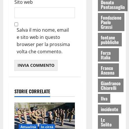
Sito web
Donato
Pentassuglia
Fondazione
Paolo
Grassi
Salva il mio nome, email
e sito web in questo
fontane
pubbliche
browser per la prossima
volta che commento.
Forza
Italia
Franco
Ancona
Gianfranco
Chiarelli
STORIE CORRELATE
Ilva
incidente
Lc
Solito
Attualità
In città