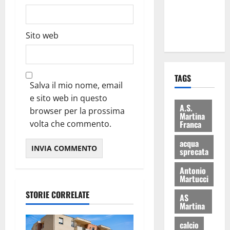
ai 15 nuovi
Fucilieri
dell’Aria
Sito web
TAGS
Salva il mio nome, email
e sito web in questo
A.S.
browser per la prossima
Martina
Franca
volta che commento.
acqua
sprecata
Antonio
Martucci
STORIE CORRELATE
AS
Martina
calcio