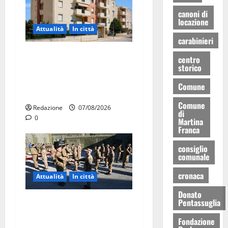
canoni di
locazione
Attualità
In città
carabinieri
Il Comune di Martina Franca
centro
storico
pubblica il bando alloggi
ERP 2026: domande dal 26
Comune
agosto
Comune
Redazione
07/08/2026
di
0
Martina
Franca
consiglio
comunale
cronaca
Attualità
In città
Donato
Pentassuglia
Aeronautica Militare, al 16°
Stormo di Martina Franca
Fondazione