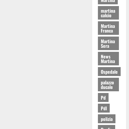
martina
calcio
Martina
Franca
Martina
Sera
News
Martina
Ospedale
palazzo
ducale
Pd
Pdl
polizia