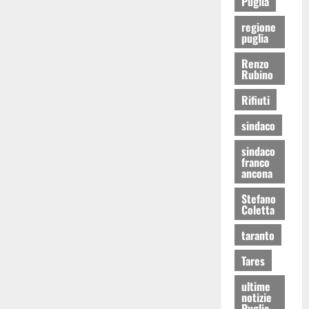
Puglia
regione
puglia
Renzo
Rubino
Rifiuti
sindaco
sindaco
franco
ancona
Stefano
Coletta
taranto
Tares
ultime
notizie
Puglia