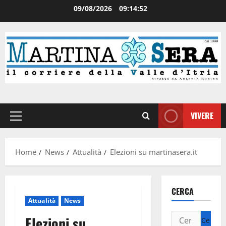
09/08/2026
09:14:52
VIVERE
Home
News
Attualità
Elezioni su martinasera.it
CERCA
Attualità
News
Elezioni su