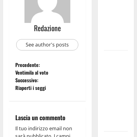
bando
alloggi ERP
2026:
Redazione
domande
dal 26
agosto
See author's posts
La gara
ciclistica
Precedente:
dei Giochi
Ventimila al voto
attraversa
Successivo:
Martina
Riaperti i seggi
Franca:
ecco le
strade
Lascia un commento
interessate
e gli orari
Il tuo indirizzo email non
sarà pubblicato.
I campi