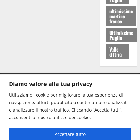
ultimissime
martina
franca
Ultimissime
Puglia
Valle
d'Itria
Diamo valore alla tua privacy
CONTATTI.
Utilizziamo i cookie per migliorare la tua esperienza di
navigazione, offrirti pubblicità o contenuti personalizzati
Redazione:
redazione@www.martinasera.it
e analizzare il nostro traffico. Cliccando “Accetta tutti”,
Direttore:
direttore@www.martinasera.it
acconsenti al nostro utilizzo dei cookie.
Info & Commerciale:
info@www.martinasera.it
Accettare tutto