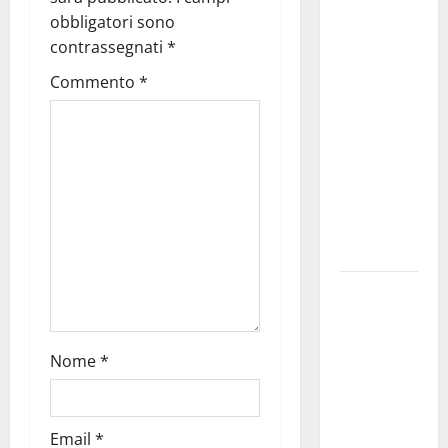
Martina
obbligatori sono
Franca
contrassegnati
*
investe
sulle
Commento
*
famiglie: in
arrivo tre
seminari
dedicati ad
adolescenti,
genitori ed
empatia
Aeronautica
Militare, al
16° Stormo
Nome
*
di Martina
Franca
consegnati
Email
*
i Baschi Blu