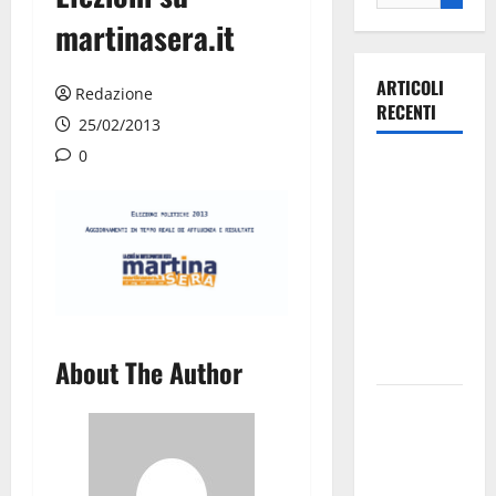
martinasera.it
ARTICOLI
Redazione
RECENTI
25/02/2013
0
Ospedale di
Martina
Franca,
Forza Italia
annuncia la
protesta:
sit-in lunedì
10 agosto
About The Author
Il Comune
di Martina
Franca
pubblica il