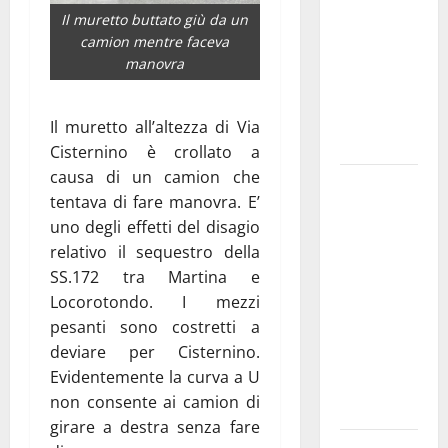
bando
Il muretto buttato giù da un
camion mentre faceva
alloggi ERP
manovra
2026:
domande
dal 26
Il muretto all’altezza di Via
agosto
Cisternino è crollato a
causa di un camion che
La gara
tentava di fare manovra. E’
ciclistica
uno degli effetti del disagio
dei Giochi
relativo il sequestro della
attraversa
SS.172 tra Martina e
Martina
Locorotondo. I mezzi
Franca:
pesanti sono costretti a
ecco le
deviare per Cisternino.
strade
Evidentemente la curva a U
interessate
non consente ai camion di
e gli orari
girare a destra senza fare