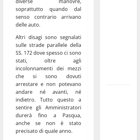
Martina
diverse manovre,
Franca
soprattutto quando dal
investe
senso contrario arrivano
sulle
delle auto.
famiglie: in
Altri disagi sono segnalati
arrivo tre
sulle strade parallele della
seminari
SS. 172 dove spesso ci sono
dedicati ad
stati, oltre agli
adolescenti,
incolonnamenti dei mezzi
genitori ed
che si sono dovuti
empatia
arrestare e non potevano
Aeronautica
andare né avanti, né
Militare, al
indietro. Tutto questo a
16° Stormo
sentire gli Amministratori
di Martina
durerà fino a Pasqua,
Franca
anche se non è stato
consegnati
precisato di quale anno.
i Baschi Blu