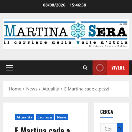
08/08/2026
15:46:59
VIVERE
Home
News
Attualità
E Martina cade a pezzi
CERCA
Attualità
Cronaca
News
E Martina cade a