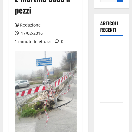
pezzi
ARTICOLI
Redazione
RECENTI
17/02/2016
1 minuti di lettura
0
Ospedale di
Martina
Franca,
Forza Italia
annuncia la
protesta:
sit-in lunedì
10 agosto
Il Comune
di Martina
Franca
pubblica il