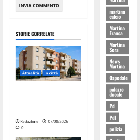
martina
calcio
Martina
Franca
STORIE CORRELATE
Martina
Sera
News
Martina
Attualità
In città
Ospedale
Il Comune di Martina Franca
palazzo
ducale
pubblica il bando alloggi
ERP 2026: domande dal 26
Pd
agosto
Pdl
Redazione
07/08/2026
0
polizia