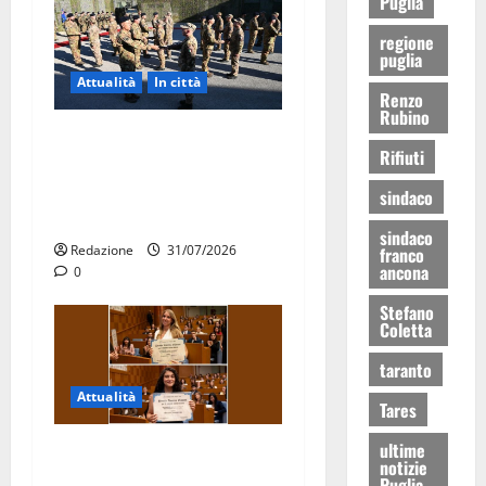
Puglia
regione
puglia
Attualità
In città
Renzo
Rubino
Aeronautica Militare, al 16°
Rifiuti
Stormo di Martina Franca
consegnati i Baschi Blu ai
sindaco
15 nuovi Fucilieri dell’Aria
sindaco
Redazione
31/07/2026
franco
ancona
0
Stefano
Coletta
taranto
Attualità
Tares
ultime
Due giovani di Martina
notizie
Franca tra le eccellenze
Puglia