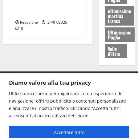
universitarie italiane:
ultimissime
premiate a Montecitorio
martina
franca
Redazione
24/07/2026
0
Ultimissime
Puglia
Valle
d'Itria
Diamo valore alla tua privacy
CONTATTI.
Utilizziamo i cookie per migliorare la tua esperienza di
navigazione, offrirti pubblicità o contenuti personalizzati
Redazione:
redazione@www.martinasera.it
e analizzare il nostro traffico. Cliccando “Accetta tutti”,
Direttore:
direttore@www.martinasera.it
acconsenti al nostro utilizzo dei cookie.
Info & Commerciale:
info@www.martinasera.it
Accettare tutto