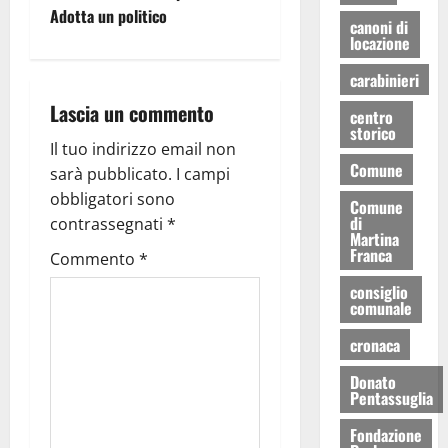
Adotta un politico
canoni di
locazione
carabinieri
Lascia un commento
centro
storico
Il tuo indirizzo email non
Comune
sarà pubblicato.
I campi
obbligatori sono
Comune
di
contrassegnati
*
Martina
Franca
Commento
*
consiglio
comunale
cronaca
Donato
Pentassuglia
Fondazione