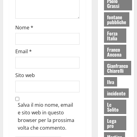
Paolo
Grassi
fontane
pubbliche
Nome
*
Forza
Italia
Franco
Email
*
Ancona
Gianfranco
Chiarelli
Sito web
Ilva
incidente
Lc
Salva il mio nome, email
Solito
e sito web in questo
browser per la prossima
Lega
pro
volta che commento.
Martina