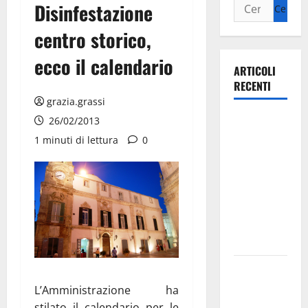
Disinfestazione
centro storico,
ecco il calendario
ARTICOLI
RECENTI
grazia.grassi
Ospedale di
26/02/2013
Martina
1 minuti di lettura
0
Franca,
Forza Italia
annuncia la
protesta:
sit-in lunedì
10 agosto
Il Comune
di Martina
L’Amministrazione ha
Franca
stilato il calendario per le