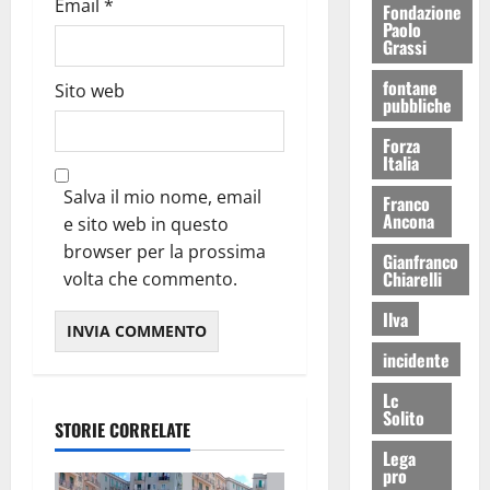
Email
*
Fondazione
Paolo
Grassi
fontane
Sito web
pubbliche
Forza
Italia
Salva il mio nome, email
Franco
Ancona
e sito web in questo
browser per la prossima
Gianfranco
Chiarelli
volta che commento.
Ilva
incidente
Lc
Solito
STORIE CORRELATE
Lega
pro