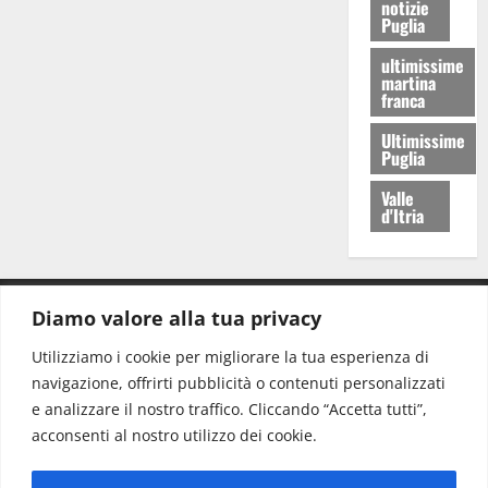
notizie
Puglia
ultimissime
martina
franca
Ultimissime
Puglia
Valle
d'Itria
Diamo valore alla tua privacy
CONTATTI.
Utilizziamo i cookie per migliorare la tua esperienza di
navigazione, offrirti pubblicità o contenuti personalizzati
Redazione:
redazione@www.martinasera.it
e analizzare il nostro traffico. Cliccando “Accetta tutti”,
Direttore:
direttore@www.martinasera.it
acconsenti al nostro utilizzo dei cookie.
Info & Commerciale:
info@www.martinasera.it