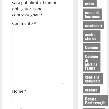
sarà pubblicato.
I campi
calcio
obbligatori sono
canoni di
contrassegnati
*
locazione
Commento
*
carabinieri
centro
storico
Comune
Comune
di
Martina
Franca
consiglio
comunale
cronaca
Nome
*
Donato
Pentassuglia