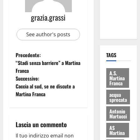
i Baschi Blu
ai 15 nuovi
grazia.grassi
Fucilieri
dell’Aria
See author's posts
Precedente:
TAGS
“Stadi senza barriere” a Martina
Franca
A.S.
Martina
Successivo:
Franca
Caccia al sud, se ne discute a
Martina Franca
acqua
sprecata
Antonio
Martucci
Lascia un commento
AS
Martina
Il tuo indirizzo email non