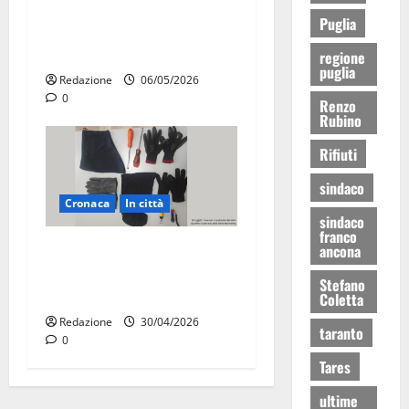
tangenti sul verde pubblico:
Puglia
la Procura chiede il carcere
per un funzionario
regione
puglia
Redazione
06/05/2026
0
Renzo
Rubino
Rifiuti
sindaco
Cronaca
In città
sindaco
franco
Martina Franca, sorpresi in
ancona
casa con la refurtiva:
Stefano
quattro arresti
Coletta
Redazione
30/04/2026
taranto
0
Tares
ultime