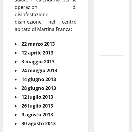
pubblica il
operazioni di
bando
disinfestazione –
alloggi ERP
disinfezione nel centro
2026:
abitato di Martina Franca:
domande
dal 26
22 marzo 2013
agosto
12 aprile 2013
La gara
3 maggio 2013
ciclistica
24 maggio 2013
dei Giochi
14 giugno 2013
attraversa
28 giugno 2013
Martina
12 luglio 2013
Franca:
ecco le
26 luglio 2013
strade
9 agosto 2013
interessate
30 agosto 2013
e gli orari