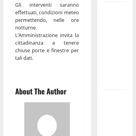
Gli interventi saranno
Martina
effettuati, condizioni meteo
Franca
permettendo, nelle ore
investe
notturne.
sulle
L’Amministrazione invita la
famiglie: in
cittadinanza a tenere
arrivo tre
chiuse porte e finestre per
seminari
tali dati.
dedicati ad
adolescenti,
genitori ed
empatia
About The Author
Aeronautica
Militare, al
16° Stormo
di Martina
Franca
consegnati