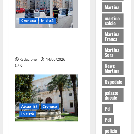
Martina
martina
Cronaca
In città
calcio
Martina
Auto in fiamme,
Franca
intervengono i Vigili del
Martina
Fuoco
Sera
Redazione
14/05/2026
News
0
Martina
Ospedale
palazzo
ducale
Attualità
Cronaca
Pd
In città
Pdl
Martina Franca, presunte
polizia