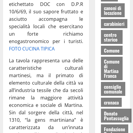
etichettato DOC con D.P.R
canoni di
10/6/69, il suo sapore fruttato e
locazione
asciutto accompagna le
carabinieri
specialità locali che esercitano
un forte richiamo
centro
storico
enogastronomico per i turisti.
FOTO CUCINA TIPICA
Comune
La tavola rappresenta una delle
Comune
di
caratteristiche culturali
Martina
Franca
martinesi, ma il primato di
elemento culturale della città va
consiglio
all’industria tessile che da secoli
comunale
rimane la maggiore attività
cronaca
economica e sociale di Martina.
Sin dal sorgere della città, nel
Donato
Pentassuglia
1310, “la gens martiniana” è
caratterizzata da un’innata
Fondazione