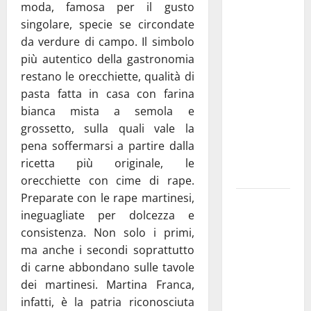
Martina
moda, famosa per il gusto
Franca
singolare, specie se circondate
investe
da verdure di campo. Il simbolo
sulle
più autentico della gastronomia
famiglie: in
restano le orecchiette, qualità di
arrivo tre
pasta fatta in casa con farina
seminari
bianca mista a semola e
dedicati ad
grossetto, sulla quali vale la
adolescenti,
pena soffermarsi a partire dalla
genitori ed
ricetta più originale, le
empatia
orecchiette con cime di rape.
Preparate con le rape martinesi,
Aeronautica
ineguagliate per dolcezza e
Militare, al
consistenza. Non solo i primi,
16° Stormo
ma anche i secondi soprattutto
di Martina
di carne abbondano sulle tavole
Franca
dei martinesi. Martina Franca,
consegnati
infatti, è la patria riconosciuta
i Baschi Blu