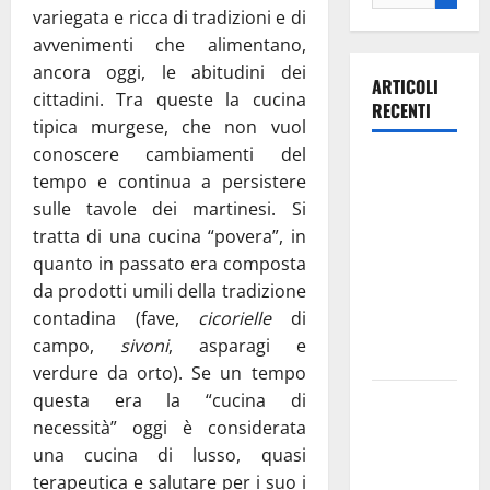
variegata e ricca di tradizioni e di
avvenimenti che alimentano,
ancora oggi, le abitudini dei
ARTICOLI
cittadini. Tra queste la cucina
RECENTI
tipica murgese, che non vuol
conoscere cambiamenti del
Ospedale di
tempo e continua a persistere
Martina
sulle tavole dei martinesi. Si
Franca,
tratta di una cucina “povera”, in
Forza Italia
quanto in passato era composta
annuncia la
da prodotti umili della tradizione
protesta:
contadina (fave,
cicorielle
di
sit-in lunedì
campo,
sivoni
, asparagi e
10 agosto
verdure da orto). Se un tempo
questa era la “cucina di
Il Comune
necessità” oggi è considerata
di Martina
una cucina di lusso, quasi
Franca
terapeutica e salutare per i suo i
pubblica il