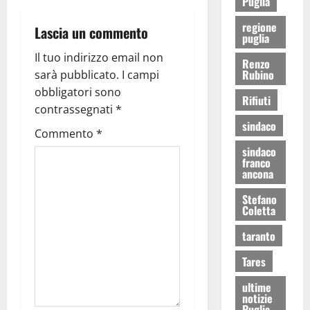
Puglia
regione
Lascia un commento
puglia
Il tuo indirizzo email non
Renzo
Rubino
sarà pubblicato.
I campi
obbligatori sono
Rifiuti
contrassegnati
*
sindaco
Commento
*
sindaco
franco
ancona
Stefano
Coletta
taranto
Tares
ultime
notizie
Puglia