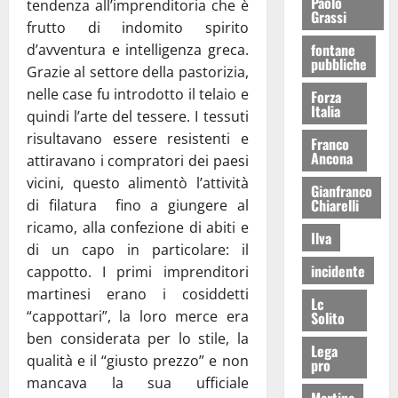
Paolo
tendenza all’imprenditoria che è
Grassi
frutto di indomito spirito
fontane
d’avventura e intelligenza greca.
pubbliche
Grazie al settore della pastorizia,
nelle case fu introdotto il telaio e
Forza
Italia
quindi l’arte del tessere. I tessuti
risultavano essere resistenti e
Franco
Ancona
attiravano i compratori dei paesi
vicini, questo alimentò l’attività
Gianfranco
Chiarelli
di filatura fino a giungere al
ricamo, alla confezione di abiti e
Ilva
di un capo in particolare: il
incidente
cappotto. I primi imprenditori
martinesi erano i cosiddetti
Lc
“cappottari”, la loro merce era
Solito
ben considerata per lo stile, la
Lega
qualità e il “giusto prezzo” e non
pro
mancava la sua ufficiale
Martina