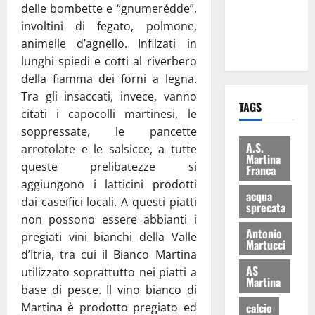
delle bombette e “gnumerédde”,
ai 15 nuovi
involtini di fegato, polmone,
Fucilieri
animelle d’agnello. Infilzati in
dell’Aria
lunghi spiedi e cotti al riverbero
della fiamma dei forni a legna.
Tra gli insaccati, invece, vanno
TAGS
citati i capocolli martinesi, le
soppressate, le pancette
A.S.
arrotolate e le salsicce, a tutte
Martina
queste prelibatezze si
Franca
aggiungono i latticini prodotti
acqua
dai caseifici locali. A questi piatti
sprecata
non possono essere abbianti i
Antonio
pregiati vini bianchi della Valle
Martucci
d’Itria, tra cui il Bianco Martina
AS
utilizzato soprattutto nei piatti a
Martina
base di pesce. Il vino bianco di
calcio
Martina è prodotto pregiato ed