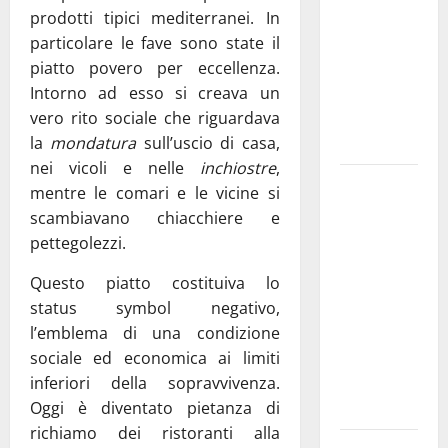
prodotti tipici mediterranei. In
bando
particolare le fave sono state il
alloggi ERP
piatto povero per eccellenza.
2026:
Intorno ad esso si creava un
domande
vero rito sociale che riguardava
dal 26
la
mondatura
sull’uscio di casa,
agosto
nei vicoli e nelle
inchiostre
,
La gara
mentre le comari e le vicine si
ciclistica
scambiavano chiacchiere e
dei Giochi
pettegolezzi.
attraversa
Questo piatto costituiva lo
Martina
status symbol negativo,
Franca:
l’emblema di una condizione
ecco le
sociale ed economica ai limiti
strade
inferiori della sopravvivenza.
interessate
Oggi è diventato pietanza di
e gli orari
richiamo dei ristoranti alla