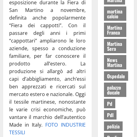
esposizione durante la Fiera di
San Martino a novembre,
martina
calcio
definita anche popolarmente
“Fiera dei cappotti”. Con il
Martina
Franca
passare degli anni i primi
“cappottari” ampliarono le loro
Martina
Sera
aziende, spesso a conduzione
familiare, per far conoscere il
News
prodotto all’estero. La
Martina
produzione si allargò ad altri
Ospedale
capi d’abbigliamento, anch’essi
ben apprezzati e ricercati sul
palazzo
ducale
mercato estero e nazionale. Oggi
il tessile martinese, nonostante
Pd
le varie crisi economiche, può
Pdl
vantare il marchio dell’autentico
Made in Italy.
FOTO INDUSTRIE
polizia
TESSILI