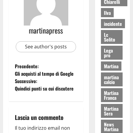
Chiarelli
Ilva
incidente
martinapress
Lc
Solito
See author's posts
Lega
pro
Martina
Precedente:
Gli acquisti al tempo di Google
martina
Successivo:
calcio
Quindici punti su cui discutere
Martina
Franca
Martina
Sera
Lascia un commento
News
Il tuo indirizzo email non
Martina