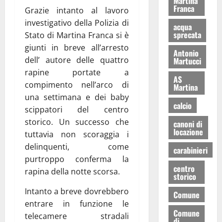
Martina
Franca
Grazie intanto al lavoro
investigativo della Polizia di
acqua
sprecata
Stato di Martina Franca si è
giunti in breve all’arresto
Antonio
dell’ autore delle quattro
Martucci
rapine portate a
AS
compimento nell’arco di
Martina
una settimana e dei baby
calcio
scippatori del centro
storico. Un successo che
canoni di
locazione
tuttavia non scoraggia i
delinquenti, come
carabinieri
purtroppo conferma la
centro
rapina della notte scorsa.
storico
Intanto a breve dovrebbero
Comune
entrare in funzione le
Comune
telecamere stradali
di