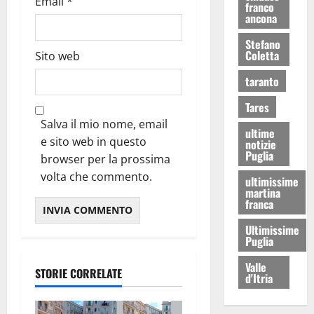
Email
*
franco
ancona
Stefano
Coletta
Sito web
taranto
Tares
Salva il mio nome, email
ultime
e sito web in questo
notizie
Puglia
browser per la prossima
volta che commento.
ultimissime
martina
franca
Ultimissime
Puglia
Valle
STORIE CORRELATE
d'Itria