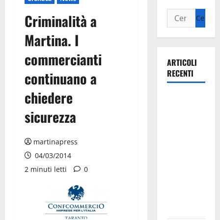
Criminalità a
Martina. I
commercianti
ARTICOLI
RECENTI
continuano a
chiedere
Il Comune
di Martina
sicurezza
Franca
pubblica il
martinapress
bando
04/03/2014
alloggi ERP
2 minuti letti
0
2026:
domande
dal 26
agosto