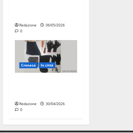
tangenti sul verde pubblico:
la Procura chiede il carcere
per un funzionario
Redazione
06/05/2026
0
Cronaca
In città
Martina Franca, sorpresi in
casa con la refurtiva:
quattro arresti
Redazione
30/04/2026
0