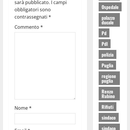
sarà pubblicato.
I campi
Ospedale
obbligatori sono
contrassegnati
*
palazzo
ducale
Commento
*
Pd
Pdl
polizia
Puglia
regione
puglia
Renzo
Rubino
Rifiuti
Nome
*
sindaco
sindaco