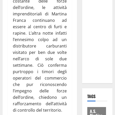
costante delle forze
attacca
dell’ordine, le attività
Regione e
imprenditoriali di Martina
Comune:
Franca continuano ad
“Nuovi
essere al centro di furti e
medici solo
rapine. L’altra notte infatti
a
l’ennesimo colpo ad un
novembre.
distributore carburanti
Faremo
visitato per ben due volte
accesso agli
nell’arco di sole due
atti su Tari,
settimane. Ciò conferma
rifiuti e
purtroppo i timori degli
bilancio”
operatori del commercio
che pur riconoscendo
l’impegno delle forze
TAGS
dell’ordine, chiedono un
rafforzamento dell’attività
di controllo del territorio.
A.S.