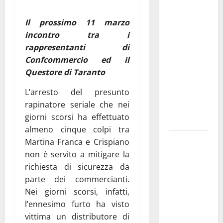
La gara
ciclistica
Il prossimo 11 marzo
dei Giochi
incontro tra i
attraversa
rappresentanti di
Martina
Confcommercio ed il
Franca:
Questore di Taranto
ecco le
L’arresto del presunto
strade
rapinatore seriale che nei
interessate
giorni scorsi ha effettuato
e gli orari
almeno cinque colpi tra
Martina
Martina Franca e Crispiano
Franca
non è servito a mitigare la
investe
richiesta di sicurezza da
sulle
parte dei commercianti.
famiglie: in
Nei giorni scorsi, infatti,
arrivo tre
l’ennesimo furto ha visto
seminari
vittima un distributore di