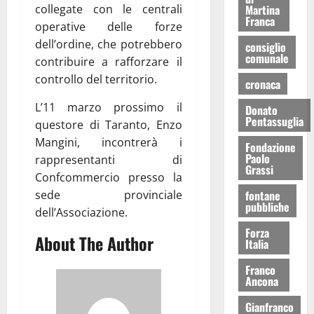
Martina
collegate con le centrali
Franca
operative delle forze
dell’ordine, che potrebbero
consiglio
comunale
contribuire a rafforzare il
controllo del territorio.
cronaca
L’11 marzo prossimo il
Donato
Pentassuglia
questore di Taranto, Enzo
Mangini, incontrerà i
Fondazione
Paolo
rappresentanti di
Grassi
Confcommercio presso la
fontane
sede provinciale
pubbliche
dell’Associazione.
Forza
About The Author
Italia
Franco
Ancona
Gianfranco