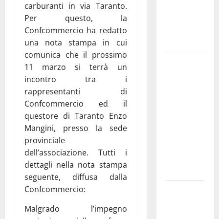
dedicati ad
carburanti in via Taranto.
adolescenti,
Per questo, la
genitori ed
Confcommercio ha redatto
empatia
una nota stampa in cui
comunica che il prossimo
Aeronautica
11 marzo si terrà un
Militare, al
incontro tra i
16° Stormo
rappresentanti di
di Martina
Confcommercio ed il
Franca
questore di Taranto Enzo
consegnati
Mangini, presso la sede
i Baschi Blu
provinciale
ai 15 nuovi
dell’associazione. Tutti i
Fucilieri
dettagli nella nota stampa
dell’Aria
seguente, diffusa dalla
Confcommercio:
Martina
Franca,
Malgrado l’impegno
Marraffa