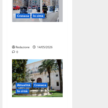
Cronaca
In città
Auto in fiamme,
intervengono i Vigili del
Fuoco
Redazione
14/05/2026
0
Attualità
Cronaca
In città
Martina Franca, presunte