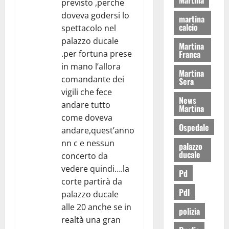
previsto ,perche
doveva godersi lo
martina
calcio
spettacolo nel
palazzo ducale
Martina
.per fortuna prese
Franca
in mano l’allora
Martina
comandante dei
Sera
vigili che fece
News
andare tutto
Martina
come doveva
Ospedale
andare,quest’anno
nn c e nessun
palazzo
ducale
concerto da
vedere quindi….la
Pd
corte partirà da
Pdl
palazzo ducale
alle 20 anche se in
polizia
realtà una gran