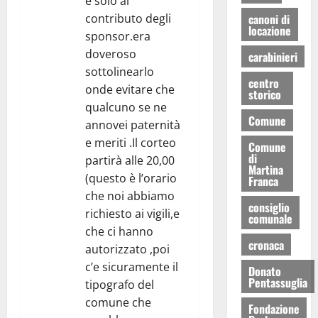
e solo al
contributo degli
canoni di
locazione
sponsor.era
doveroso
carabinieri
sottolinearlo
centro
onde evitare che
storico
qualcuno se ne
Comune
annovei paternità
e meriti .Il corteo
Comune
di
partirà alle 20,00
Martina
(questo è l’orario
Franca
che noi abbiamo
consiglio
richiesto ai vigili,e
comunale
che ci hanno
cronaca
autorizzato ,poi
c’e sicuramente il
Donato
Pentassuglia
tipografo del
comune che
Fondazione