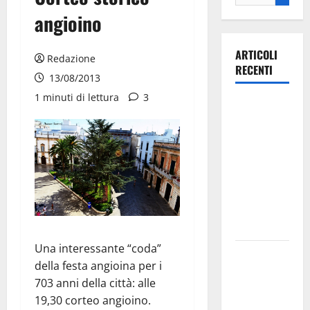
angioino
ARTICOLI
Redazione
RECENTI
13/08/2013
1 minuti di lettura
3
Ospedale di
Martina
Franca,
Forza Italia
annuncia la
protesta:
sit-in lunedì
10 agosto
Una interessante “coda”
Il Comune
della festa angioina per i
di Martina
703 anni della città: alle
Franca
19,30 corteo angioino.
pubblica il