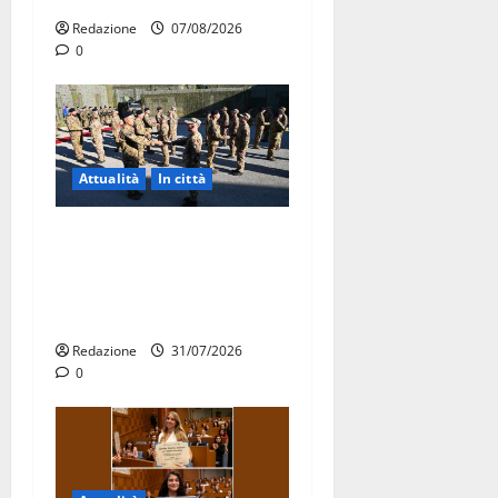
Redazione
07/08/2026
0
Attualità
In città
Aeronautica Militare, al 16°
Stormo di Martina Franca
consegnati i Baschi Blu ai
15 nuovi Fucilieri dell’Aria
Redazione
31/07/2026
0