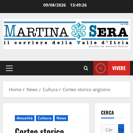
09/08/2026
13:49:26
VIVERE
Home
News
Cultura
Corteo storico angioino
CERCA
Attualità
Cultura
News
Corteo storico