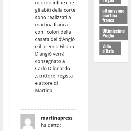
ricordo infine che
gli abiti della corte
ultimissime
martina
sono realizzati a
franca
martina franca
Ultimissime
con i colori della
Puglia
casata dei d’Angiò
Valle
e il premio Filippo
d'Itria
D’angiò verrà
consegnato a
Carlo Dilonardo
,scrittore ,regista
e attore di
Martina
RISPONDI
martinapress
ha detto: