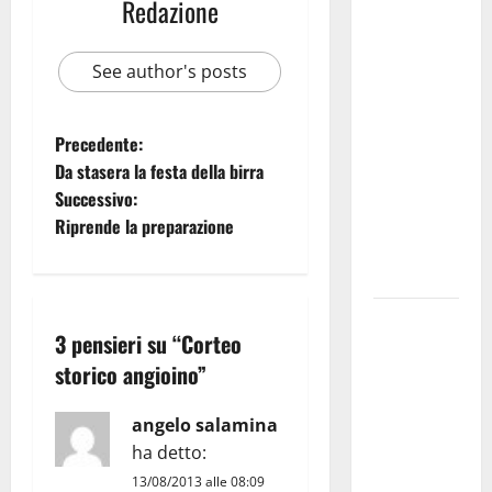
Martina
Redazione
Franca
investe
See author's posts
sulle
famiglie: in
arrivo tre
Precedente:
seminari
Da stasera la festa della birra
dedicati ad
Successivo:
adolescenti,
Riprende la preparazione
genitori ed
empatia
Aeronautica
3 pensieri su “
Corteo
Militare, al
storico angioino
”
16° Stormo
di Martina
angelo salamina
Franca
ha detto:
consegnati
i Baschi Blu
13/08/2013 alle 08:09