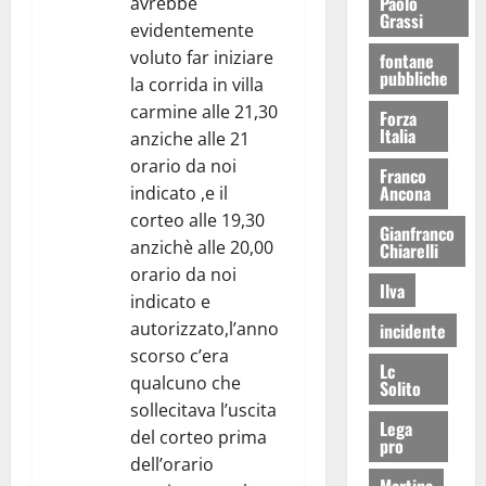
Paolo
avrebbe
Grassi
evidentemente
voluto far iniziare
fontane
pubbliche
la corrida in villa
carmine alle 21,30
Forza
Italia
anziche alle 21
orario da noi
Franco
Ancona
indicato ,e il
corteo alle 19,30
Gianfranco
anzichè alle 20,00
Chiarelli
orario da noi
Ilva
indicato e
autorizzato,l’anno
incidente
scorso c’era
Lc
qualcuno che
Solito
sollecitava l’uscita
Lega
del corteo prima
pro
dell’orario
Martina