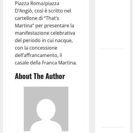
Piazza Roma/piazza
bando
D’Angiò, così è scritto nel
alloggi ERP
cartellone di “That’s
2026:
Martina” per presentare la
domande
manifestazione celebrativa
dal 26
del periodo in cui nacque,
agosto
con la concessione
La gara
dell’affrancamento, il
ciclistica
casale della Franca Martina.
dei Giochi
About The Author
attraversa
Martina
Franca:
ecco le
strade
interessate
e gli orari