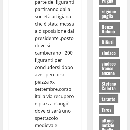
Puglia
parte dei figuranti
partiranno dalla
regione
puglia
società artigiana
che è stata messa
Renzo
a disposizione dal
Rubino
presidente ,posto
Rifiuti
dove si
sindaco
cambierano i 200
figuranti,per
sindaco
concludersi dopo
franco
ancona
aver percorso
piazza xx
Stefano
Coletta
settembre,corso
italia via recupero
taranto
e piazza d’angiò
Tares
dove ci sarà uno
spettacolo
ultime
notizie
medievale
Puglia