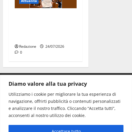
Attualità
Due giovani di Martina
Franca tra le eccellenze
universitarie italiane:
premiate a Montecitorio
Redazione
24/07/2026
0
Diamo valore alla tua privacy
CONTATTI.
Utilizziamo i cookie per migliorare la tua esperienza di
navigazione, offrirti pubblicità o contenuti personalizzati
Redazione:
redazione@www.martinasera.it
e analizzare il nostro traffico. Cliccando “Accetta tutti”,
Direttore:
direttore@www.martinasera.it
acconsenti al nostro utilizzo dei cookie.
Info & Commerciale:
info@www.martinasera.it
Accettare tutto