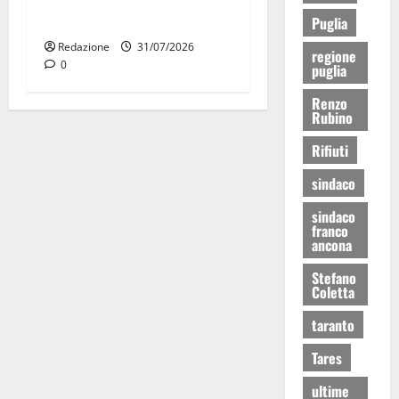
consegnati i Baschi Blu ai
15 nuovi Fucilieri dell’Aria
Puglia
Redazione
31/07/2026
regione
0
puglia
Renzo
Rubino
Rifiuti
sindaco
sindaco
franco
ancona
Stefano
Coletta
taranto
Tares
ultime