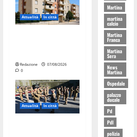
Martina
Attualità
In città
martina
calcio
Il Comune di Martina Franca
Martina
Franca
pubblica il bando alloggi
ERP 2026: domande dal 26
Martina
agosto
Sera
Redazione
07/08/2026
News
0
Martina
Ospedale
palazzo
ducale
Attualità
In città
Pd
Aeronautica Militare, al 16°
Pdl
Stormo di Martina Franca
polizia