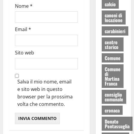
calcio
Nome
*
canoni di
locazione
Email
*
carabinieri
centro
storico
Sito web
Comune
Comune
di
Martina
Salva il mio nome, email
Franca
e sito web in questo
consiglio
browser per la prossima
comunale
volta che commento.
cronaca
Donato
Pentassuglia