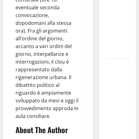
pubblica il
eventuale seconda
bando
convocazione,
alloggi ERP
dopodomani alla stessa
2026:
ora). Fra gli argomenti
domande
all’ordine del giorno,
dal 26
accanto a vari ordini del
agosto
giorno, interpellanze e
interrogazioni, il clou è
La gara
rappresentato dalla
ciclistica
rigenerazione urbana. Il
dei Giochi
dibattito politico al
attraversa
riguardo è ampiamente
Martina
sviluppato da mesi e oggi il
Franca:
provvedimento approda in
ecco le
aula consiliare.
strade
interessate
About The Author
e gli orari