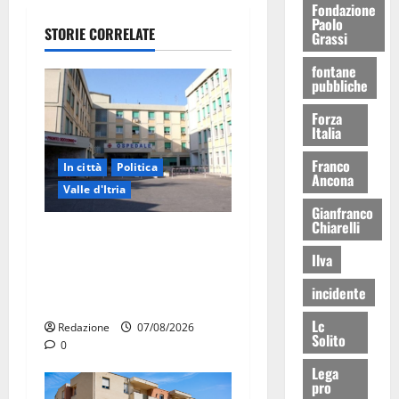
Fondazione
Paolo
STORIE CORRELATE
Grassi
fontane
pubbliche
Forza
Italia
Franco
In città
Politica
Ancona
Valle d'Itria
Gianfranco
Chiarelli
Ospedale di Martina Franca,
Forza Italia annuncia la
Ilva
protesta: sit-in lunedì 10
incidente
agosto
Lc
Redazione
07/08/2026
Solito
0
Lega
pro