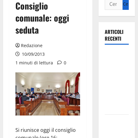
Consiglio
comunale: oggi
seduta
ARTICOLI
RECENTI
Redazione
Ospedale di
10/09/2013
Martina
1 minuti di lettura
0
Franca,
Forza Italia
annuncia la
protesta:
sit-in lunedì
10 agosto
Il Comune
di Martina
Si riunisce oggi il consiglio
Franca
comunale (ore 16: