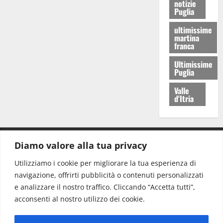
notizie
Puglia
ultimissime
martina
franca
Ultimissime
Puglia
Valle
d'Itria
Diamo valore alla tua privacy
CONTATTI.
Utilizziamo i cookie per migliorare la tua esperienza di
navigazione, offrirti pubblicità o contenuti personalizzati
Redazione:
redazione@www.martinasera.it
e analizzare il nostro traffico. Cliccando “Accetta tutti”,
Direttore:
direttore@www.martinasera.it
acconsenti al nostro utilizzo dei cookie.
Info & Commerciale:
info@www.martinasera.it