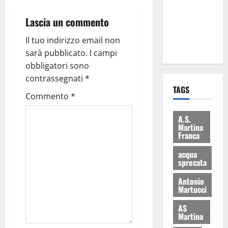
i Baschi Blu
Lascia un commento
ai 15 nuovi
Fucilieri
Il tuo indirizzo email non
dell’Aria
sarà pubblicato.
I campi
obbligatori sono
contrassegnati
*
TAGS
Commento
*
A.S.
Martina
Franca
acqua
sprecata
Antonio
Martucci
AS
Martina