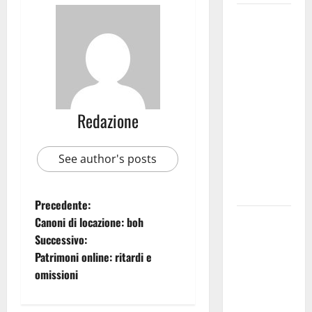
Martina
Franca
investe
sulle
famiglie: in
arrivo tre
Redazione
seminari
dedicati ad
adolescenti,
See author's posts
genitori ed
empatia
Precedente:
Aeronautica
Canoni di locazione: boh
Militare, al
Successivo:
16° Stormo
Patrimoni online: ritardi e
di Martina
omissioni
Franca
consegnati