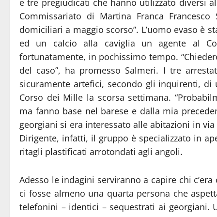
e tre pregiudicati che hanno utilizzato diversi a
Commissariato di Martina Franca Francesco S
domiciliari a maggio scorso”. L’uomo evaso è sta
ed un calcio alla caviglia un agente al Com
fortunatamente, in pochissimo tempo. “Chiederò
del caso”, ha promesso Salmeri. I tre arresta
sicuramente artefici, secondo gli inquirenti, di
Corso dei Mille la scorsa settimana. “Probabilm
ma fanno base nel barese e dalla mia preceden
georgiani si era interessato alle abitazioni in v
Dirigente, infatti, il gruppo è specializzato in 
ritagli plastificati arrotondati agli angoli.
Adesso le indagini serviranno a capire chi c’era 
ci fosse almeno una quarta persona che aspettava
telefonini – identici – sequestrati ai georgiani.