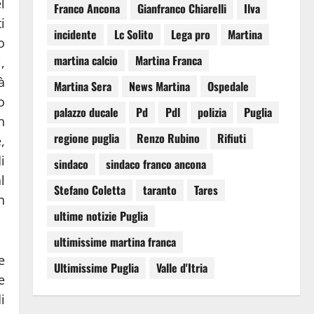
l
Franco Ancona
Gianfranco Chiarelli
Ilva
i
incidente
Lc Solito
Lega pro
Martina
o
martina calcio
Martina Franca
,
à
Martina Sera
News Martina
Ospedale
o
palazzo ducale
Pd
Pdl
polizia
Puglia
n
regione puglia
Renzo Rubino
Rifiuti
,
i
sindaco
sindaco franco ancona
l
Stefano Coletta
taranto
Tares
n
ultime notizie Puglia
ultimissime martina franca
e
Ultimissime Puglia
Valle d'Itria
e
i