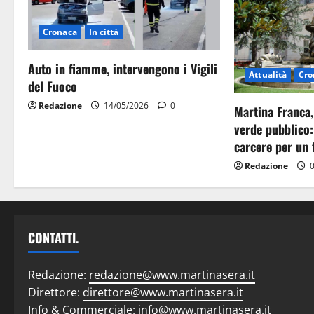
Cronaca
In città
Auto in fiamme, intervengono i Vigili
Attualità
Cro
del Fuoco
Redazione
14/05/2026
0
Martina Franca,
verde pubblico:
carcere per un 
Redazione
0
CONTATTI.
Redazione:
redazione@www.martinasera.it
Direttore:
direttore@www.martinasera.it
Info & Commerciale:
info@www.martinasera.it