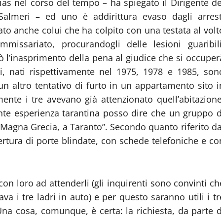
lias nel corso del tempo – ha spiegato il Dirigente de
almeri – ed uno è addirittura evaso dagli arrest
to anche colui che ha colpito con una testata al volt
missariato, procurandogli delle lesioni guaribili
 l’inasprimento della pena al giudice che si occuper
ti, nati rispettivamente nel 1975, 1978 e 1985, son
 un altro tentativo di furto in un appartamento sito i
ente i tre avevano già attenzionato quell’abitazione
te esperienza tarantina posso dire che un gruppo d
ia Magna Grecia, a Taranto”. Secondo quanto riferito da
apertura di porte blindate, con schede telefoniche e co
con loro ad attenderli (gli inquirenti sono convinti ch
 i tre ladri in auto) e per questo saranno utili i tr
 Una cosa, comunque, è certa: la richiesta, da parte d