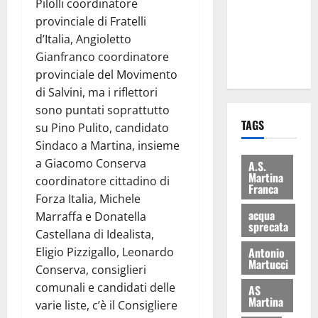
Pilolli coordinatore
i Baschi Blu
provinciale di Fratelli
ai 15 nuovi
d’Italia, Angioletto
Fucilieri
Gianfranco coordinatore
dell’Aria
provinciale del Movimento
di Salvini, ma i riflettori
sono puntati soprattutto
TAGS
su Pino Pulito, candidato
Sindaco a Martina, insieme
a Giacomo Conserva
A.S.
Martina
coordinatore cittadino di
Franca
Forza Italia, Michele
acqua
Marraffa e Donatella
sprecata
Castellana di Idealista,
Eligio Pizzigallo, Leonardo
Antonio
Martucci
Conserva, consiglieri
comunali e candidati delle
AS
Martina
varie liste, c’è il Consigliere