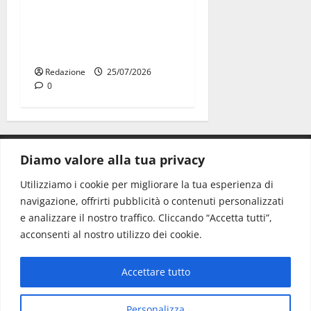
Martina Franca: Il sindaco
non ha fatto le scuse alla
Lillo
Redazione
25/07/2026
0
Diamo valore alla tua privacy
CONTATTI.
Utilizziamo i cookie per migliorare la tua esperienza di
navigazione, offrirti pubblicità o contenuti personalizzati
Redazione:
redazione@www.martinasera.it
e analizzare il nostro traffico. Cliccando “Accetta tutti”,
Direttore:
direttore@www.martinasera.it
acconsenti al nostro utilizzo dei cookie.
Info & Commerciale:
info@www.martinasera.it
Accettare tutto
Home
News
Vivere la città
EVENTI
Salute
Il Blog del Direttore
Contatti
Personalizza