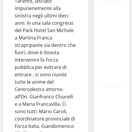
Taranto, lasciato
Martina
impunenemente alla
Franca
sinistra negli ultimi dieci
investe
anni. In una sala congressi
sulle
del Park Hotel San Michele
famiglie: in
a Martina Franca
arrivo tre
strapripante sia dentro che
seminari
fuori, dove è dovuta
dedicati ad
intervenire fa Forza
adolescenti,
pubblica per evitrare di
genitori ed
entrare , si sono riunite
empatia
tutte le anime del
Centrodestra attorno
Aeronautica
all’On. Gianfranco Chiarelli
Militare, al
e a Maria Francavilla. Ci
16° Stormo
sono tutti: Mario Caroli,
di Martina
coordinatore provinciale di
Franca
Forza Italia, Giandomenico
consegnati