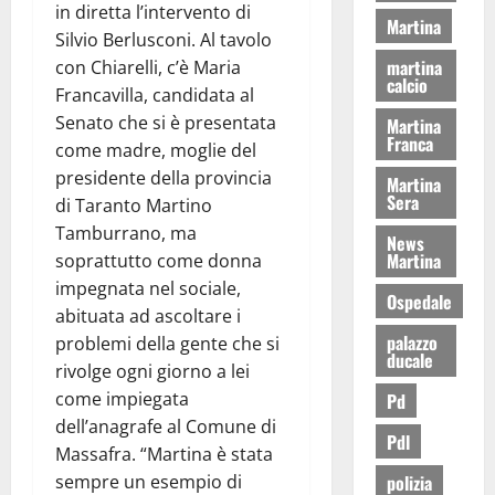
in diretta l’intervento di
Martina
Silvio Berlusconi. Al tavolo
martina
con Chiarelli, c’è Maria
calcio
Francavilla, candidata al
Senato che si è presentata
Martina
Franca
come madre, moglie del
presidente della provincia
Martina
Sera
di Taranto Martino
Tamburrano, ma
News
Martina
soprattutto come donna
impegnata nel sociale,
Ospedale
abituata ad ascoltare i
palazzo
problemi della gente che si
ducale
rivolge ogni giorno a lei
come impiegata
Pd
dell’anagrafe al Comune di
Pdl
Massafra. “Martina è stata
sempre un esempio di
polizia