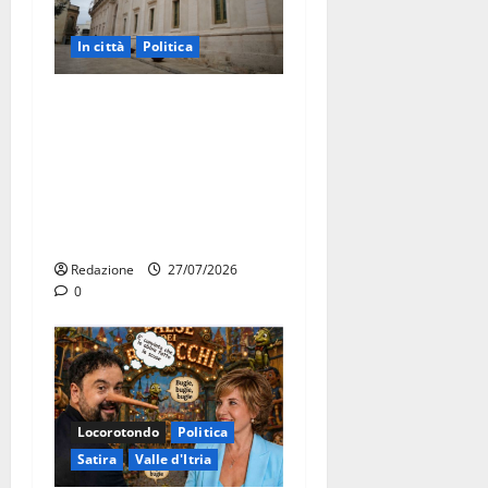
In città
Politica
Martina Franca, Marraffa
attacca Regione e Comune:
“Nuovi medici solo a
novembre. Faremo accesso
agli atti su Tari, rifiuti e
bilancio”
Redazione
27/07/2026
0
Locorotondo
Politica
Satira
Valle d'Itria