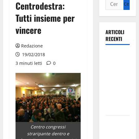
Centrodestra:
Tutti insieme per
vincere
ARTICOLI
RECENTI
Redazione
Ospedale di
19/02/2018
Martina
3 minuti letti
0
Franca,
Forza Italia
annuncia la
protesta:
sit-in lunedì
10 agosto
Il Comune
Centro congressi
di Martina
straripante dentro e
Franca