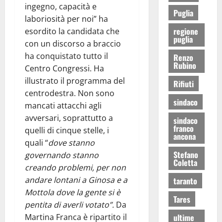
ingegno, capacità e
Puglia
laboriosità per noi” ha
regione
esordito la candidata che
puglia
con un discorso a braccio
ha conquistato tutto il
Renzo
Rubino
Centro Congressi. Ha
illustrato il programma del
Rifiuti
centrodestra. Non sono
sindaco
mancati attacchi agli
avversari, soprattutto a
sindaco
franco
quelli di cinque stelle, i
ancona
quali “
dove stanno
Stefano
governando stanno
Coletta
creando problemi, per non
andare lontani a Ginosa e a
taranto
Mottola dove la gente si è
Tares
pentita di averli votato”.
Da
Martina Franca è ripartito il
ultime