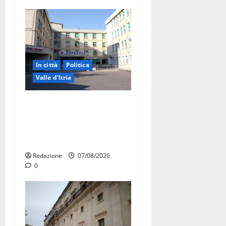
In città
Politica
Valle d'Itria
Ospedale di Martina Franca,
Forza Italia annuncia la
protesta: sit-in lunedì 10
agosto
Redazione
07/08/2026
0