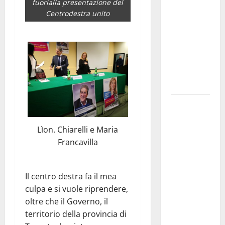
fuorialla presentazione del
pubblica il
Centrodestra unito
bando
alloggi ERP
2026:
domande
dal 26
agosto
La gara
ciclistica
dei Giochi
Lìon. Chiarelli e Maria
attraversa
Francavilla
Martina
Franca:
Il centro destra fa il mea
ecco le
culpa e si vuole riprendere,
strade
oltre che il Governo, il
interessate
territorio della provincia di
e gli orari