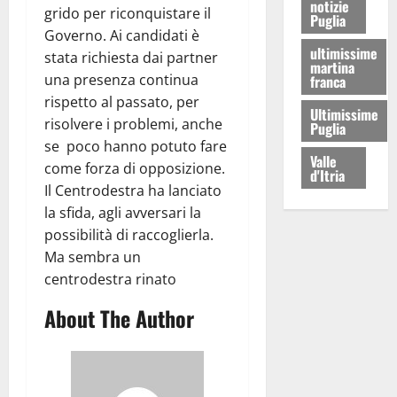
notizie
grido per riconquistare il
Puglia
Governo. Ai candidati è
ultimissime
stata richiesta dai partner
martina
una presenza continua
franca
rispetto al passato, per
Ultimissime
risolvere i problemi, anche
Puglia
se poco hanno potuto fare
Valle
come forza di opposizione.
d'Itria
Il Centrodestra ha lanciato
la sfida, agli avversari la
possibilità di raccoglierla.
Ma sembra un
centrodestra rinato
About The Author