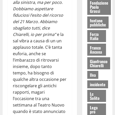
alla sinistra, ma per poco.
Fondazione
Paolo
Dobbiamo aspettare
Grassi
fiduciosi l’esito del ricorso
fontane
del 21 Marzo. Abbiamo
pubbliche
sbagliato tutti, dice
Forza
Chiarelli, io per prima”
e la
Italia
sal vibra a causa di un un
applauso totale. C’è tanta
Franco
Ancona
euforia, anche se
l’imbarazzo di ritrovarsi
Gianfranco
Chiarelli
insieme, dopo tanto
tempo, ha bisogno di
Ilva
qualche altra occasione per
incidente
riscongelare gli antichi
rapporti, magari
Lc
Solito
l’occasione tra una
settimana al Teatro Nuovo
Lega
quando è stato annunciato
pro