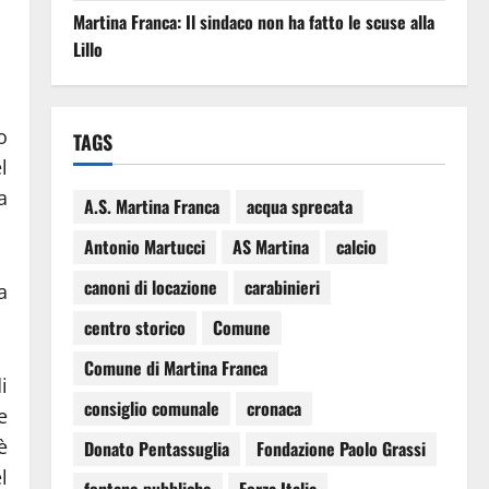
Martina Franca: Il sindaco non ha fatto le scuse alla
Lillo
o
TAGS
l
a
A.S. Martina Franca
acqua sprecata
Antonio Martucci
AS Martina
calcio
canoni di locazione
carabinieri
a
centro storico
Comune
Comune di Martina Franca
i
consiglio comunale
cronaca
e
è
Donato Pentassuglia
Fondazione Paolo Grassi
l