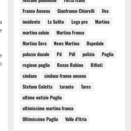
fontane pubbliche
Forza Italia
Franco Ancona
Gianfranco Chiarelli
Ilva
incidente
Lc Solito
Lega pro
Martina
a
e
martina calcio
Martina Franca
Martina Sera
News Martina
Ospedale
palazzo ducale
Pd
Pdl
polizia
Puglia
e
o
regione puglia
Renzo Rubino
Rifiuti
sindaco
sindaco franco ancona
Stefano Coletta
taranto
Tares
ultime notizie Puglia
ultimissime martina franca
Ultimissime Puglia
Valle d'Itria