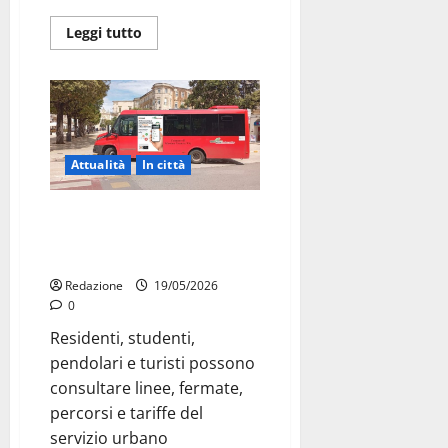
Leggi tutto
Attualità
In città
Bus Miccolis su Moovit, Martina
Franca viaggia con gli orari in
tempo reale
Redazione
19/05/2026
0
Residenti, studenti,
pendolari e turisti possono
consultare linee, fermate,
percorsi e tariffe del
servizio urbano