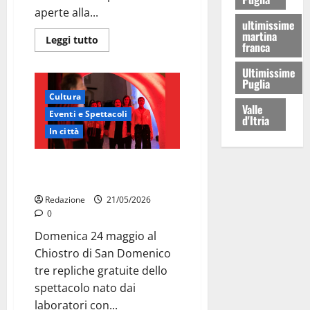
aperte alla...
ultimissime
martina
Leggi tutto
franca
Ultimissime
Puglia
Cultura
Valle
Eventi e Spettacoli
d'Itria
In città
Martina Franca, la Carmen
diventa opera di comunità
Redazione
21/05/2026
0
Domenica 24 maggio al
Chiostro di San Domenico
tre repliche gratuite dello
spettacolo nato dai
laboratori con...