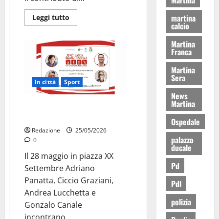
martina
Leggi tutto
calcio
Martina
Franca
Martina
Sera
In città
Sport
News
Martina
“Un Campione per Amico” arriva
a Martina Franca
Ospedale
Redazione
25/05/2026
palazzo
0
ducale
Il 28 maggio in piazza XX
Pd
Settembre Adriano
Panatta, Ciccio Graziani,
Pdl
Andrea Lucchetta e
polizia
Gonzalo Canale
incontrano...