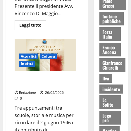
Paolo
Grassi
Presente il presidente Avv.
Vincenzo Di Maggio....
fontane
pubbliche
Leggi tutto
Forza
Italia
Franco
Ancona
Attualità
Cultura
Gianfranco
In città
Chiarelli
Ilva
Martina Franca celebra gli 80
anni della Repubblica
incidente
Redazione
26/05/2026
0
Lc
Solito
Tre appuntamenti tra
Lega
scuole, storia e musica per
pro
ricordare il 2 giugno 1946 e
il contributo di...
Martina