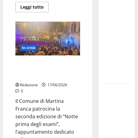
Martina
Leggi tutto
Franca
investe
sulle
famiglie: in
arrivo tre
seminari
In città
dedicati ad
adolescenti,
A Martina Franca torna “Notte
genitori ed
prima degli esami”, festa per i
maturandi agli Orti del Duca
empatia
Redazione
17/06/2026
Aeronautica
0
Militare, al
Il Comune di Martina
16° Stormo
Franca patrocina la
di Martina
seconda edizione di “Notte
Franca
prima degli esami”,
consegnati
l’appuntamento dedicato
i Baschi Blu