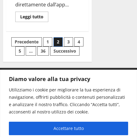
direttamente dall’app...
Leggi tutto
Precedente
1
2
3
4
5
…
36
Successivo
Diamo valore alla tua privacy
CONTATTI.
Utilizziamo i cookie per migliorare la tua esperienza di
navigazione, offrirti pubblicità o contenuti personalizzati
Redazione:
redazione@www.martinasera.it
e analizzare il nostro traffico. Cliccando “Accetta tutti”,
Direttore:
direttore@www.martinasera.it
acconsenti al nostro utilizzo dei cookie.
Info & Commerciale:
info@www.martinasera.it
Accettare tutto