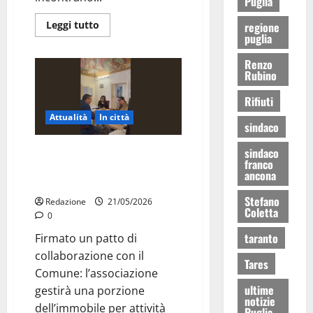
Puglia
Leggi tutto
regione
puglia
Renzo
Rubino
Rifiuti
Attualità
In città
sindaco
sindaco
Martina Franca, gli scout Agesci
franco
avranno nuovi spazi nell’ex Don
ancona
Milani
Stefano
Redazione
21/05/2026
Coletta
0
taranto
Firmato un patto di
collaborazione con il
Tares
Comune: l’associazione
ultime
gestirà una porzione
notizie
dell’immobile per attività
Puglia