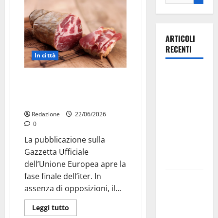
ARTICOLI
RECENTI
In città
Ospedale di
Il Capocollo di Martina Franca a
Martina
un passo dal riconoscimento
Franca,
IGP
Forza Italia
Redazione
22/06/2026
annuncia la
0
protesta:
La pubblicazione sulla
sit-in lunedì
Gazzetta Ufficiale
10 agosto
dell’Unione Europea apre la
fase finale dell’iter. In
Il Comune
assenza di opposizioni, il...
di Martina
Franca
Leggi tutto
pubblica il