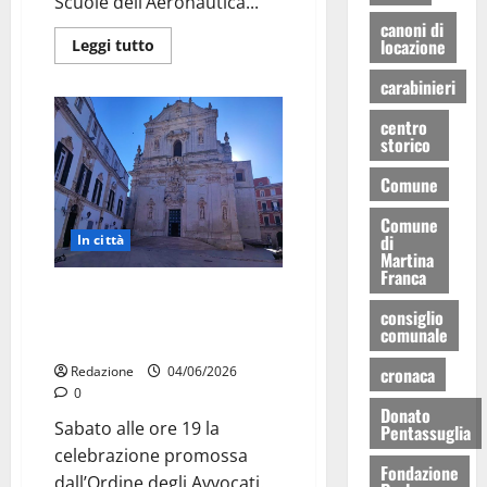
Scuole dell’Aeronautica...
canoni di
locazione
Leggi tutto
carabinieri
centro
storico
Comune
Comune
di
In città
Martina
Franca
Martina Franca, alla Basilica di
consiglio
San Martino il ricordo degli
comunale
avvocati scomparsi
cronaca
Redazione
04/06/2026
0
Donato
Sabato alle ore 19 la
Pentassuglia
celebrazione promossa
Fondazione
dall’Ordine degli Avvocati.