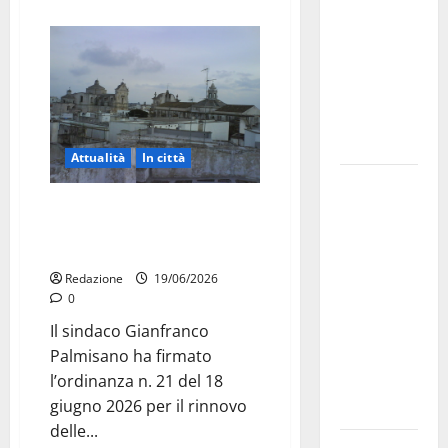
bando
alloggi ERP
2026:
domande
dal 26
agosto
Attualità
In città
La gara
Martina Franca rinnova il bianco
ciclistica
del centro storico, ordinanza
dei Giochi
del sindaco Palmisano
attraversa
Redazione
19/06/2026
Martina
0
Franca:
Il sindaco Gianfranco
ecco le
Palmisano ha firmato
strade
l’ordinanza n. 21 del 18
interessate
giugno 2026 per il rinnovo
e gli orari
delle...