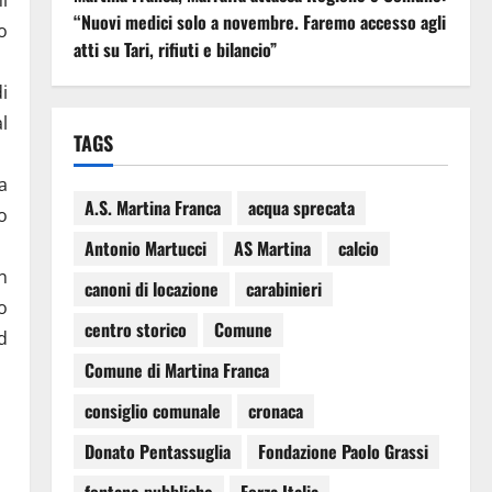
“Nuovi medici solo a novembre. Faremo accesso agli
o
atti su Tari, rifiuti e bilancio”
i
l
TAGS
a
A.S. Martina Franca
acqua sprecata
o
Antonio Martucci
AS Martina
calcio
n
canoni di locazione
carabinieri
o
centro storico
Comune
d
Comune di Martina Franca
consiglio comunale
cronaca
Donato Pentassuglia
Fondazione Paolo Grassi