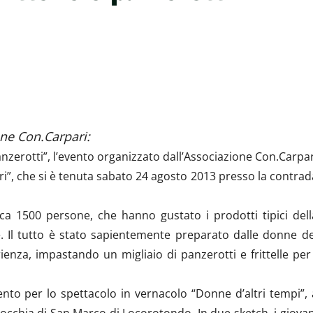
one Con.Carpari:
Panzerotti”, l’evento organizzato dall’Associazione Con.Carpar
ari”, che si è tenuta sabato 24 agosto 2013 presso la contrad
ca 1500 persone, che hanno gustato i prodotti tipici dell
e. Il tutto è stato sapientemente preparato dalle donne de
enza, impastando un migliaio di panzerotti e frittelle per 
to per lo spettacolo in vernacolo “Donne d’altri tempi”, 
rocchia di San Marco di Locorotondo. In due sketch, i giovan