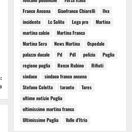
fontane pubbliche
Forza Italia
Franco Ancona
Gianfranco Chiarelli
Ilva
incidente
Lc Solito
Lega pro
Martina
martina calcio
Martina Franca
Martina Sera
News Martina
Ospedale
palazzo ducale
Pd
Pdl
polizia
Puglia
regione puglia
Renzo Rubino
Rifiuti
sindaco
sindaco franco ancona
:
o
Stefano Coletta
taranto
Tares
ultime notizie Puglia
ultimissime martina franca
Ultimissime Puglia
Valle d'Itria