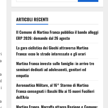
ARTICOLI RECENTI
Il Comune di Martina Franca pubblica il bando alloggi
ERP 2026: domande dal 26 agosto
La gara ciclistica dei Giochi attraversa Martina
Franca: ecco le strade interessate e gli orari
i
a
Martina Franca investe sulle famiglie: in arrivo tre
seminari dedicati ad adolescenti, genitori ed
a
empatia
l
Aeronautica Militare, al 16° Stormo di Martina
i
Franca consegnati i Baschi Blu ai 15 nuovi Fucilieri
dell’Aria
a
Martina Franca, Marraffa attacca Regione e Comune:
i