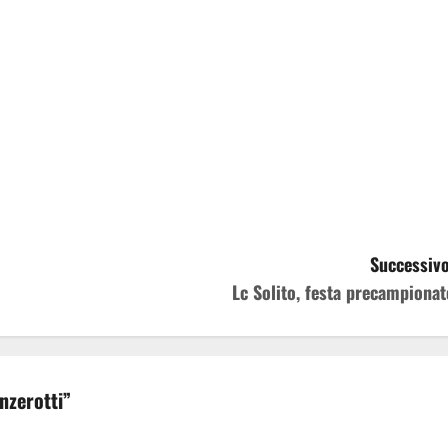
Successivo
Lc Solito, festa precampionat
anzerotti
”