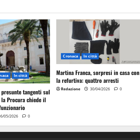
Cronaca
In città
Martina Franca, sorpresi in casa con
naca
In città
la refurtiva: quattro arresti
Redazione
30/04/2026
0
 presunte tangenti sul
 la Procura chiede il
funzionario
6/05/2026
0