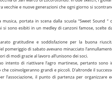
o fra vecchie e nuove generazioni che ogni giorno si scontran
na musica, portata in scena dalla scuola “Sweet Sound “ d
i si sono esibiti in un medley di canzoni famose, scelte da
iarato gratitudine e soddisfazione per la buona riuscit
del pomeriggio di sabato avevano minacciato l’annullament
iori di modi grazie al lavoro all’unisono dei soci.
suo intento di riattivare l’agro martinese, pertanto sono i
o che coinvolgeranno grandi e piccoli. D’altronde il success
r l’associazione, il punto di partenza per organizzare e