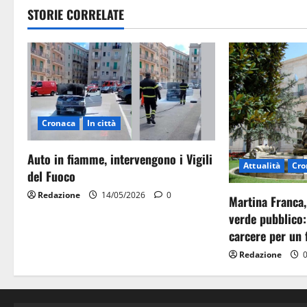
STORIE CORRELATE
Cronaca
In città
Auto in fiamme, intervengono i Vigili
Attualità
Cro
del Fuoco
Redazione
14/05/2026
0
Martina Franca,
verde pubblico:
carcere per un 
Redazione
0