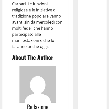
Carpari. Le funzioni
pubblica il
religiose e le iniziative di
bando
tradizione popolare vanno
alloggi ERP
avanti sin da mercoledì con
2026:
molti fedeli che hanno
domande
partecipato alle
dal 26
manifestazioni e che lo
agosto
faranno anche oggi.
La gara
About The Author
ciclistica
dei Giochi
attraversa
Martina
Franca:
ecco le
strade
interessate
Redazione
e gli orari