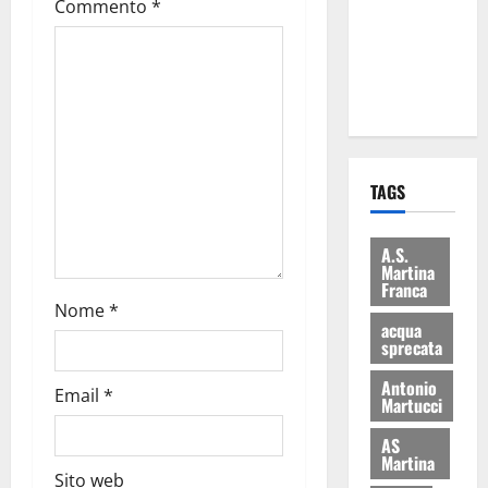
Commento
*
i Baschi Blu
ai 15 nuovi
Fucilieri
dell’Aria
TAGS
A.S.
Martina
Franca
Nome
*
acqua
sprecata
Antonio
Email
*
Martucci
AS
Martina
Sito web