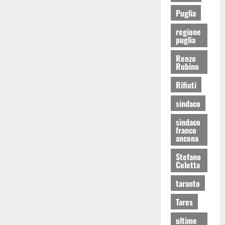
Puglia
regione
puglia
Renzo
Rubino
Rifiuti
sindaco
sindaco
franco
ancona
Stefano
Coletta
taranto
Tares
ultime