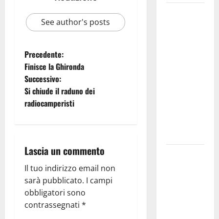
Martina
See author's posts
Franca
investe
sulle
Precedente:
famiglie: in
Finisce la Ghironda
arrivo tre
Successivo:
seminari
Si chiude il raduno dei
dedicati ad
radiocamperisti
adolescenti,
genitori ed
empatia
Lascia un commento
Aeronautica
Militare, al
Il tuo indirizzo email non
16° Stormo
sarà pubblicato.
I campi
di Martina
obbligatori sono
Franca
contrassegnati
*
consegnati