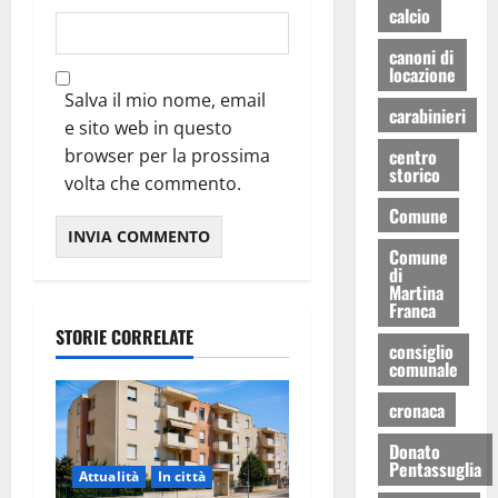
calcio
canoni di
locazione
Salva il mio nome, email
carabinieri
e sito web in questo
centro
browser per la prossima
storico
volta che commento.
Comune
Comune
di
Martina
Franca
STORIE CORRELATE
consiglio
comunale
cronaca
Donato
Pentassuglia
Attualità
In città