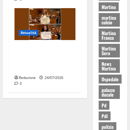
Martina
martina
calcio
Martina
Attualità
Franca
Due giovani di Martina
Martina
Sera
Franca tra le eccellenze
universitarie italiane:
News
Martina
premiate a Montecitorio
Redazione
24/07/2026
Ospedale
0
palazzo
ducale
Pd
Pdl
polizia