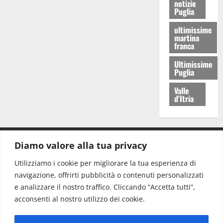
notizie
Puglia
ultimissime
martina
franca
Ultimissime
Puglia
Valle
d'Itria
Diamo valore alla tua privacy
CONTATTI.
Utilizziamo i cookie per migliorare la tua esperienza di
navigazione, offrirti pubblicità o contenuti personalizzati
Redazione:
redazione@www.martinasera.it
e analizzare il nostro traffico. Cliccando “Accetta tutti”,
Direttore:
direttore@www.martinasera.it
acconsenti al nostro utilizzo dei cookie.
Info & Commerciale:
info@www.martinasera.it