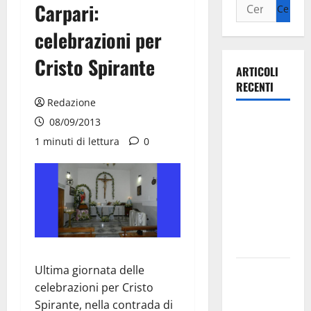
Carpari:
celebrazioni per
Cristo Spirante
ARTICOLI
RECENTI
Redazione
Ospedale di
08/09/2013
Martina
1 minuti di lettura
0
Franca,
Forza Italia
annuncia la
protesta:
sit-in lunedì
10 agosto
Ultima giornata delle
Il Comune
celebrazioni per Cristo
di Martina
Spirante, nella contrada di
Franca