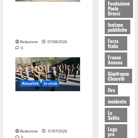
Fondazione
Paolo
Il Comune di Martina Franca
Grassi
pubblica il bando alloggi
fontane
ERP 2026: domande dal 26
pubbliche
agosto
Forza
Redazione
07/08/2026
Italia
0
Franco
Ancona
Gianfranco
Chiarelli
Attualità
In città
Ilva
Aeronautica Militare, al 16°
incidente
Stormo di Martina Franca
Lc
consegnati i Baschi Blu ai
Solito
15 nuovi Fucilieri dell’Aria
Lega
Redazione
31/07/2026
pro
0