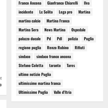
.
Franco Ancona
Gianfranco Chiarelli
Ilva
incidente
Lc Solito
Lega pro
Martina
martina calcio
Martina Franca
Martina Sera
News Martina
Ospedale
palazzo ducale
Pd
Pdl
polizia
Puglia
regione puglia
Renzo Rubino
Rifiuti
sindaco
sindaco franco ancona
Stefano Coletta
taranto
Tares
ultime notizie Puglia
:
ultimissime martina franca
o
Ultimissime Puglia
Valle d'Itria