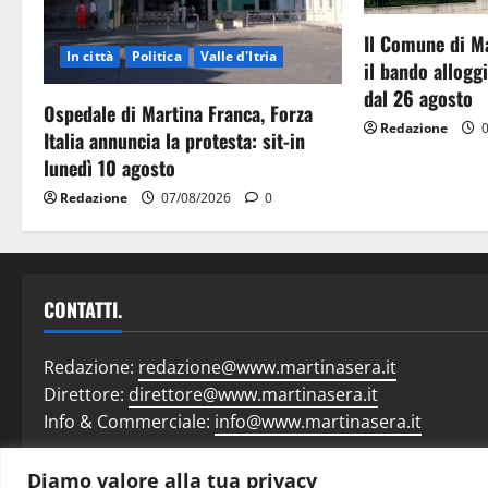
Il Comune di M
In città
Politica
Valle d'Itria
il bando allog
dal 26 agosto
Ospedale di Martina Franca, Forza
Redazione
0
Italia annuncia la protesta: sit-in
lunedì 10 agosto
Redazione
07/08/2026
0
CONTATTI.
Redazione:
redazione@www.martinasera.it
Direttore:
direttore@www.martinasera.it
Info & Commerciale:
info@www.martinasera.it
Diamo valore alla tua privacy