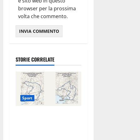
e sito web in questo
browser per la prossima
volta che commento.
STORIE CORRELATE
Sport
La gara ciclistica dei Giochi
attraversa Martina Franca:
ecco le strade interessate e
gli orari