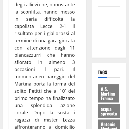
bilancio”
degli allievi che, nonostante
la sconfitta, hanno messo
Martina
in seria difficoltà la
Franca: Il
capolista Lecce. 2-1 il
sindaco non
risultato per i giallorossi al
ha fatto le
termine di una gara giocata
scuse alla
con attenzione dagli 11
Lillo
biancazzurri che hanno
sfiorato in almeno 3
occasioni il pari. Il
TAGS
momentaneo pareggio del
Martina porta la forma del
A.S.
solito Petitti che al 10′ del
Martina
Franca
primo tempo ha finalizzato
una splendida azione
acqua
corale. Dopo la sosta i
sprecata
ragazzi di mister Lezza
Antonio
affronteranno a domicilio
Martucci