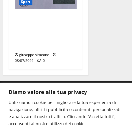
Sport
Martina Franca, lettere
effimere ai giovani
calciatori: il caso che fa
riflettere famiglie e società
sportive
giuseppe simeone
08/07/2026
0
Diamo valore alla tua privacy
CONTATTI.
Utilizziamo i cookie per migliorare la tua esperienza di
navigazione, offrirti pubblicità o contenuti personalizzati
Redazione:
redazione@www.martinasera.it
e analizzare il nostro traffico. Cliccando “Accetta tutti”,
Direttore:
direttore@www.martinasera.it
acconsenti al nostro utilizzo dei cookie.
Info & Commerciale:
info@www.martinasera.it