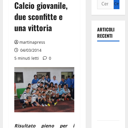
Calcio giovanile,
due sconfitte e
una vittoria
ARTICOLI
RECENTI
martinapress
La gara
04/03/2014
ciclistica
5 minuti letti
0
dei Giochi
attraversa
Martina
Franca:
ecco le
strade
interessate
e gli orari
Risultato pieno per i
Martina