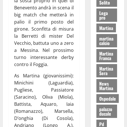
la sosta proprio in quel di
Solito
Benevento andrà in scena il
Lega
big match che metterà in
pro
palio il primo posto del
Martina
girone. Sconfitta di misura
la Berretti di mister Del
martina
calcio
Vecchio, battuta uno a zero
a Messina. Nel prossimo
Martina
turno interessante derby
Franca
contro il Foggia.
Martina
Sera
As Martina (giovanissimi):
Minichini (Laguardia),
News
Martina
Pugliese, Passiatore
(Saracino), Oliva (Miola),
Ospedale
Battista, Aquaro, Iaia
palazzo
(Romanazzo), Marsella,
ducale
D’onghia (Di Cosola),
Pd
Andriano (Longo A.),