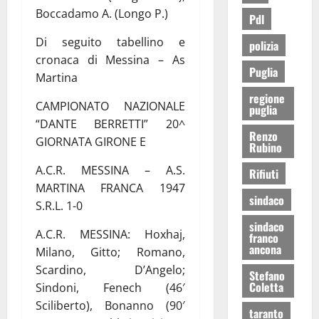
Boccadamo A. (Longo P.)
Pdl
Di seguito tabellino e
polizia
cronaca di Messina – As
Puglia
Martina
regione
CAMPIONATO NAZIONALE
puglia
“DANTE BERRETTI” 20^
Renzo
GIORNATA GIRONE E
Rubino
A.C.R. MESSINA – A.S.
Rifiuti
MARTINA FRANCA 1947
sindaco
S.R.L. 1-0
sindaco
A.C.R. MESSINA: Hoxhaj,
franco
ancona
Milano, Gitto; Romano,
Scardino, D’Angelo;
Stefano
Coletta
Sindoni, Fenech (46′
Sciliberto), Bonanno (90′
taranto