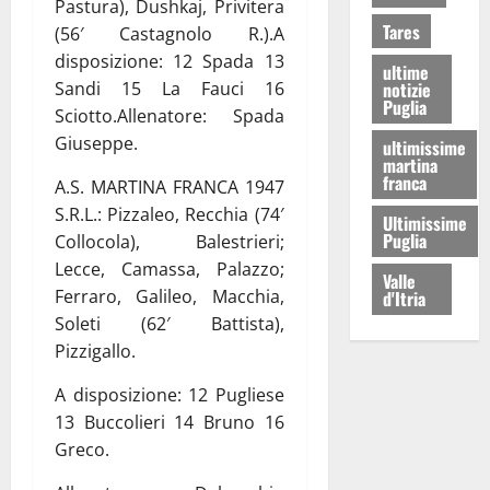
Pastura), Dushkaj, Privitera
Tares
(56′ Castagnolo R.).A
disposizione: 12 Spada 13
ultime
Sandi 15 La Fauci 16
notizie
Puglia
Sciotto.Allenatore: Spada
Giuseppe.
ultimissime
martina
franca
A.S. MARTINA FRANCA 1947
S.R.L.: Pizzaleo, Recchia (74′
Ultimissime
Puglia
Collocola), Balestrieri;
Lecce, Camassa, Palazzo;
Valle
Ferraro, Galileo, Macchia,
d'Itria
Soleti (62′ Battista),
Pizzigallo.
A disposizione: 12 Pugliese
13 Buccolieri 14 Bruno 16
Greco.