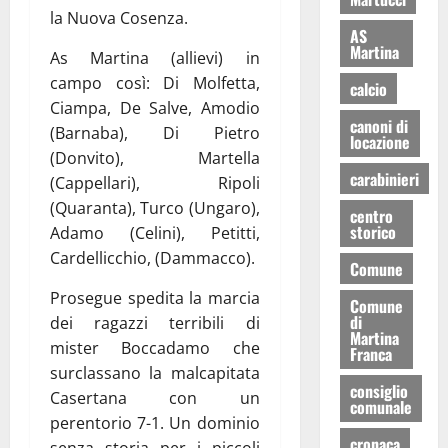
la Nuova Cosenza.
AS
Martina
As Martina (allievi) in
campo così: Di Molfetta,
calcio
Ciampa, De Salve, Amodio
canoni di
(Barnaba), Di Pietro
locazione
(Donvito), Martella
carabinieri
(Cappellari), Ripoli
(Quaranta), Turco (Ungaro),
centro
storico
Adamo (Celini), Petitti,
Cardellicchio, (Dammacco).
Comune
Prosegue spedita la marcia
Comune
di
dei ragazzi terribili di
Martina
mister Boccadamo che
Franca
surclassano la malcapitata
consiglio
Casertana con un
comunale
perentorio 7-1. Un dominio
cronaca
senza storia per i piccoli