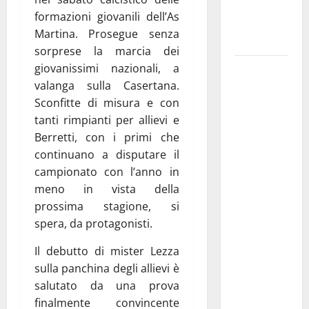
ai 15 nuovi
formazioni giovanili dell’As
Fucilieri
Martina. Prosegue senza
dell’Aria
sorprese la marcia dei
giovanissimi nazionali, a
Martina
valanga sulla Casertana.
Franca,
Sconfitte di misura e con
Marraffa
tanti rimpianti per allievi e
attacca
Berretti, con i primi che
Regione e
continuano a disputare il
Comune:
campionato con l’anno in
“Nuovi
meno in vista della
medici solo
prossima stagione, si
a
spera, da protagonisti.
novembre.
Faremo
Il debutto di mister Lezza
accesso agli
sulla panchina degli allievi è
atti su Tari,
salutato da una prova
rifiuti e
finalmente convincente