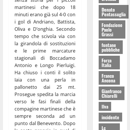
martinesi che dopo 18
Donato
Pentassuglia
minuti erano già sul 4-0 con
i gol di Andriano, Battista,
Fondazione
Oliva e D’onghia. Secondo
Paolo
Grassi
tempo che scivola via con
la girandola di sostituzioni
fontane
pubbliche
e le prime marcature
stagionali di Boccadamo
Forza
Italia
Antonio e Longo Pierluigi.
Ha chiuso i conti il solito
Franco
Iaia con una perla in
Ancona
pallonetto dai 25 mt.
Gianfranco
Prosegue spedita la marcia
Chiarelli
verso le fasi finali della
Ilva
compagine martinese che è
sempre seconda ad un
incidente
punto dal Benevento. Dopo
Lc