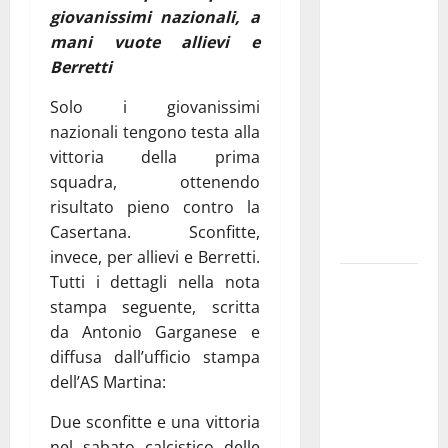
giovanissimi nazionali, a
Franca
mani vuote allievi e
investe
Berretti
sulle
famiglie: in
Solo i giovanissimi
arrivo tre
nazionali tengono testa alla
seminari
vittoria della prima
dedicati ad
squadra, ottenendo
adolescenti,
risultato pieno contro la
genitori ed
Casertana. Sconfitte,
empatia
invece, per allievi e Berretti.
Tutti i dettagli nella nota
Aeronautica
stampa seguente, scritta
Militare, al
da Antonio Garganese e
16° Stormo
diffusa dall’ufficio stampa
di Martina
dell’AS Martina:
Franca
consegnati
Due sconfitte e una vittoria
i Baschi Blu
nel sabato calcistico delle